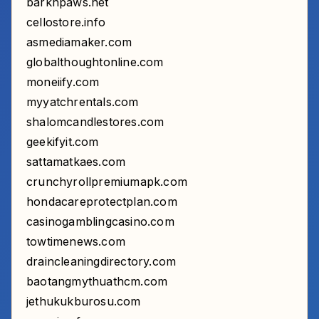
barknpaws.net
cellostore.info
asmediamaker.com
globalthoughtonline.com
moneiify.com
myyatchrentals.com
shalomcandlestores.com
geekifyit.com
sattamatkaes.com
crunchyrollpremiumapk.com
hondacareprotectplan.com
casinogamblingcasino.com
towtimenews.com
draincleaningdirectory.com
baotangmythuathcm.com
jethukukburosu.com