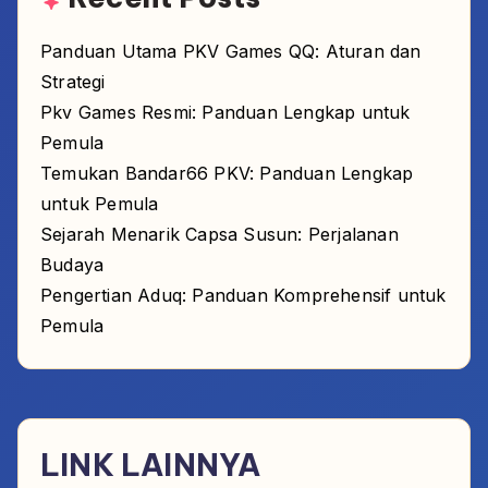
Panduan Utama PKV Games QQ: Aturan dan
Strategi
Pkv Games Resmi: Panduan Lengkap untuk
Pemula
Temukan Bandar66 PKV: Panduan Lengkap
untuk Pemula
Sejarah Menarik Capsa Susun: Perjalanan
Budaya
Pengertian Aduq: Panduan Komprehensif untuk
Pemula
LINK LAINNYA