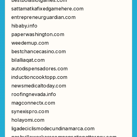
sattamatkafixedgamehere.com
entrepreneurguardian.com
hibaby.info
paperwashington.com
weedemup.com
bestchancecasino.com
bilalliaqat.com
autodispensadores.com
inductioncooktopp.com
newsmedicaltoday.com
roofingnevada.info
magconnectx.com
synexispro.com
holayomi.com
ligadeciclismodecundinamarca.com
nashvilleworkerscompensationattorney.com