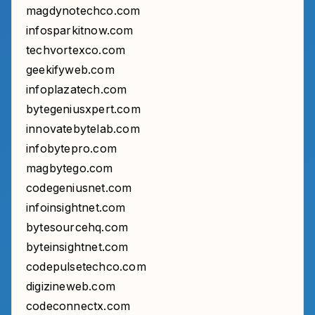
magdynotechco.com
infosparkitnow.com
techvortexco.com
geekifyweb.com
infoplazatech.com
bytegeniusxpert.com
innovatebytelab.com
infobytepro.com
magbytego.com
codegeniusnet.com
infoinsightnet.com
bytesourcehq.com
byteinsightnet.com
codepulsetechco.com
digizineweb.com
codeconnectx.com