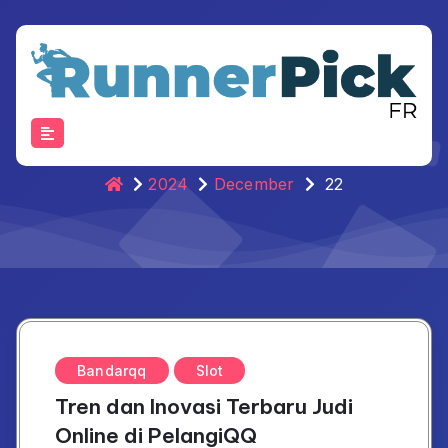
Skip
to
content
2024
December
22
Bandarqq
Slot
Tren dan Inovasi Terbaru Judi
Online di PelangiQQ