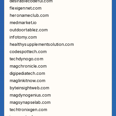
desirablecodeful.com
flexigennet.com
heronameclub.com
medmarket.io
outdoortablez.com
infotomy.com
healthysupplementsolution.com
codespottech.com
techdynogo.com
magchronicle.com
digipediatech.com
maglinkitnow.com
byteinsightweb.com
magdynogenius.com
magsynapselab.com
techtronixgen.com