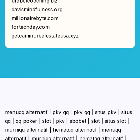
ufabetcoaching.biz
davismindfulness.org
millionairebyte.com
fortechday.com
getcaminorealestateusa.xyz
menuqq alternatif
|
pkv qq
|
pkv qq
|
situs pkv
|
situs
qq
|
qq poker
|
slot
|
pkv
|
sbobet
|
slot
|
situs slot
|
murniqq alternatif
|
hematqq alternatif
|
menuqq
alternatif
|
murniqq alternatif
|
hematqq alternatif
|