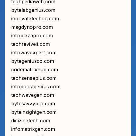
techpediaweb.com
bytelabgenius.com
innovatetechco.com
magdynopro.com
infoplazapro.com
techreviveit.com
infowavexpert.com
bytegeniusco.com
codematrixhub.com
techsenseplus.com
infoboostgenius.com
techwavegen.com
bytesavvypro.com
byteinsightgen.com
digizinetech.com
infomatrixgen.com