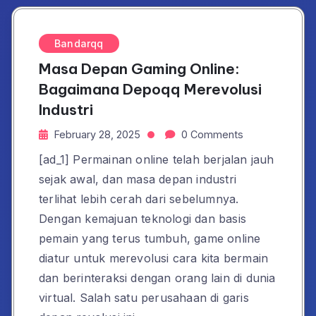
Bandarqq
Masa Depan Gaming Online:
Bagaimana Depoqq Merevolusi
Industri
February 28, 2025
0 Comments
[ad_1] Permainan online telah berjalan jauh
sejak awal, dan masa depan industri
terlihat lebih cerah dari sebelumnya.
Dengan kemajuan teknologi dan basis
pemain yang terus tumbuh, game online
diatur untuk merevolusi cara kita bermain
dan berinteraksi dengan orang lain di dunia
virtual. Salah satu perusahaan di garis