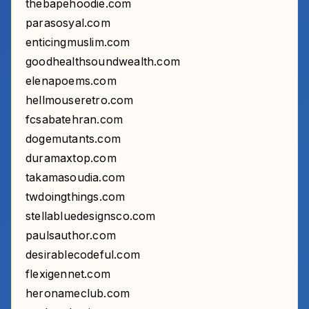
thebapehoodie.com
parasosyal.com
enticingmuslim.com
goodhealthsoundwealth.com
elenapoems.com
hellmouseretro.com
fcsabatehran.com
dogemutants.com
duramaxtop.com
takamasoudia.com
twdoingthings.com
stellabluedesignsco.com
paulsauthor.com
desirablecodeful.com
flexigennet.com
heronameclub.com