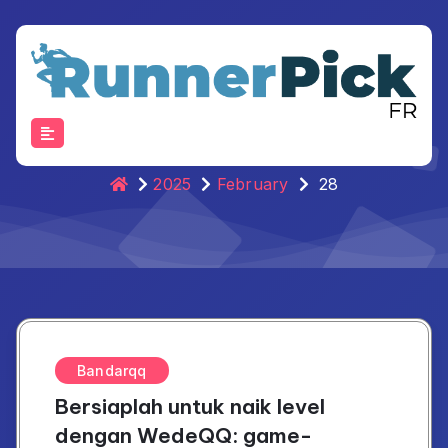
Skip
to
content
2025
February
28
Bandarqq
Bersiaplah untuk naik level
dengan WedeQQ: game-