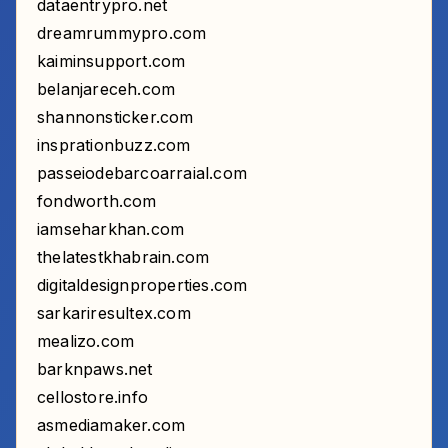
dataentrypro.net
dreamrummypro.com
kaiminsupport.com
belanjareceh.com
shannonsticker.com
insprationbuzz.com
passeiodebarcoarraial.com
fondworth.com
iamseharkhan.com
thelatestkhabrain.com
digitaldesignproperties.com
sarkariresultex.com
mealizo.com
barknpaws.net
cellostore.info
asmediamaker.com