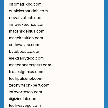
infomatrixhq.com
cubixiosparklab.com
novaevotech.com
innovextechco.com
maglinkgenius.com
magcircuitlab.com
codewavex.com
byteboostco.com
elektrabyteco.com
magconnectxpert.com
truzestgenius.com
techpulsenet.com
zephyrtechxpert.com
infovortexco.com
digizinelab.com
techwavego.com