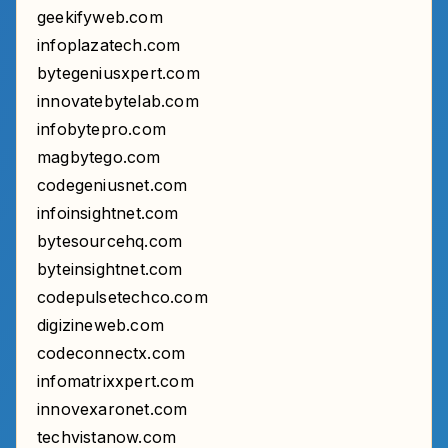
geekifyweb.com
infoplazatech.com
bytegeniusxpert.com
innovatebytelab.com
infobytepro.com
magbytego.com
codegeniusnet.com
infoinsightnet.com
bytesourcehq.com
byteinsightnet.com
codepulsetechco.com
digizineweb.com
codeconnectx.com
infomatrixxpert.com
innovexaronet.com
techvistanow.com