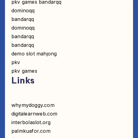
pkv games bandarqq
dominoqq
bandarqq
dominoqq
bandarqq
bandarqq
demo slot mahjong
pkv
pkv games
Links
whymydoggy.com
digitalearnweb.com
interbolaslot.org
palmkuafor.com