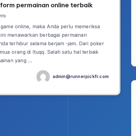
form permainan online terbaik
nts
 game online, maka Anda perlu memeriksa
k ini menawarkan berbagai permainan
a terhibur selama berjam -jam. Dari poker
ua orang di Ituqq. Salah satu hal terbaik
mainan yang …
admin@runnerpickfr.com