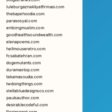
thebapehoodie.com
parasosyal.com
enticingmuslim.com
goodhealthsoundwealth.com
elenapoems.com
hellmouseretro.com
fcsabatehran.com
dogemutants.com
duramaxtop.com
takamasoudia.com
twdoingthings.com
stellabluedesignsco.com
paulsauthor.com
desirablecodeful.com
flexigennet.com
heronameclub.com