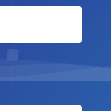
Search