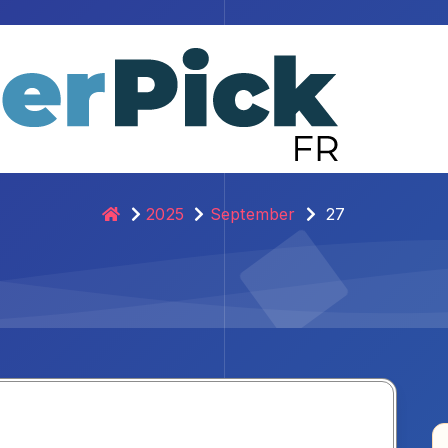
2025
September
27