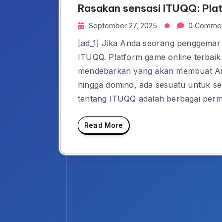
Rasakan sensasi ITUQQ: Plat
September 27, 2025
0 Comme
[ad_1] Jika Anda seorang penggemar
ITUQQ. Platform game online terbai
mendebarkan yang akan membuat And
hingga domino, ada sesuatu untuk sem
tentang ITUQQ adalah berbagai per
Read More