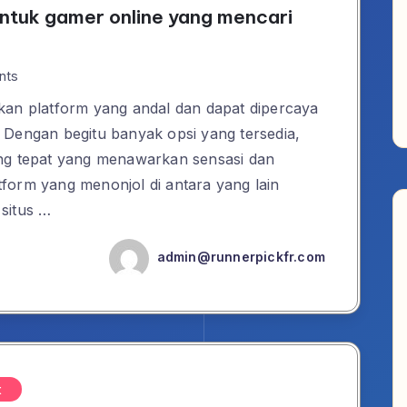
untuk gamer online yang mencari
nts
kan platform yang andal dan dapat dipercaya
 Dengan begitu banyak opsi yang tersedia,
ang tepat yang menawarkan sensasi dan
form yang menonjol di antara yang lain
situs …
admin@runnerpickfr.com
t