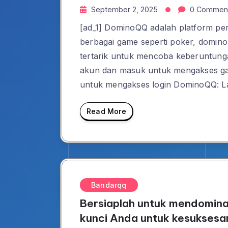
September 2, 2025
0 Commen
[ad_1] DominoQQ adalah platform pe
berbagai game seperti poker, domino
tertarik untuk mencoba keberuntun
akun dan masuk untuk mengakses ga
untuk mengakses login DominoQQ: La
Read More
Bandarqq
Bersiaplah untuk mendomin
kunci Anda untuk kesuksesan