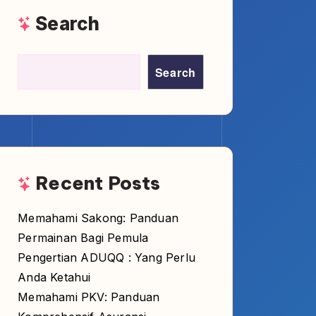
Search
Recent Posts
Memahami Sakong: Panduan
Permainan Bagi Pemula
Pengertian ADUQQ : Yang Perlu
Anda Ketahui
Memahami PKV: Panduan
Komprehensif Asuransi
Kesehatan Swasta di Jerman