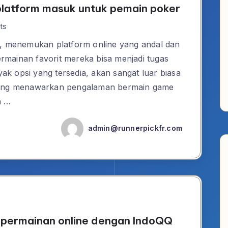
atform masuk untuk pemain poker
ts
n, menemukan platform online yang andal dan
mainan favorit mereka bisa menjadi tugas
k opsi yang tersedia, akan sangat luar biasa
 yang menawarkan pengalaman bermain game
n …
admin@runnerpickfr.com
 permainan online dengan IndoQQ