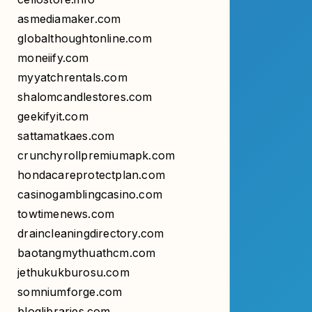
globalthoughtonline.com
moneiify.com
myyatchrentals.com
shalomcandlestores.com
geekifyit.com
sattamatkaes.com
crunchyrollpremiumapk.com
hondacareprotectplan.com
casinogamblingcasino.com
towtimenews.com
draincleaningdirectory.com
baotangmythuathcm.com
jethukukburosu.com
somniumforge.com
bloglibraries.com
luleburgaznakliyatfirmasi.com