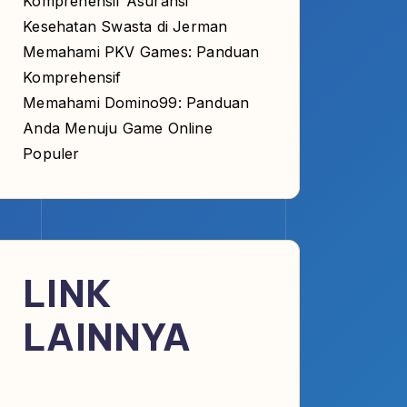
Memahami PKV Games: Panduan
Komprehensif
Memahami Domino99: Panduan
Anda Menuju Game Online
Populer
LINK
LAINNYA
demo slot pragmatic
pkv games bandarqq