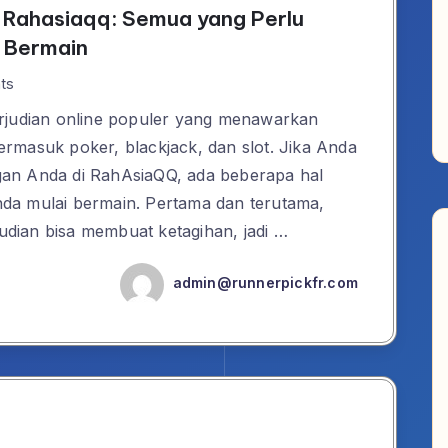
 Rahasiaqq: Semua yang Perlu
 Bermain
ts
erjudian online populer yang menawarkan
rmasuk poker, blackjack, dan slot. Jika Anda
an Anda di RahAsiaQQ, ada beberapa hal
da mulai bermain. Pertama dan terutama,
dian bisa membuat ketagihan, jadi …
admin@runnerpickfr.com