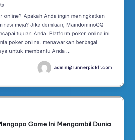
ts
r online? Apakah Anda ingin meningkatkan
inasi meja? Jika demikian, MaindominoQQ
capai tujuan Anda. Platform poker online ini
unia poker online, menawarkan berbagai
daya untuk membantu Anda …
admin@runnerpickfr.com
Mengapa Game Ini Mengambil Dunia