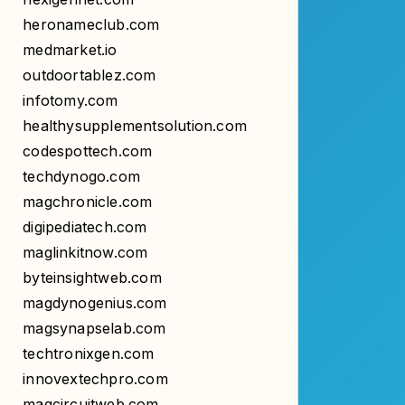
medmarket.io
outdoortablez.com
infotomy.com
healthysupplementsolution.com
codespottech.com
techdynogo.com
magchronicle.com
digipediatech.com
maglinkitnow.com
byteinsightweb.com
magdynogenius.com
magsynapselab.com
techtronixgen.com
innovextechpro.com
magcircuitweb.com
techscopexpert.com