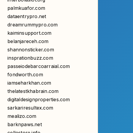
dataentrypro.net
dreamrummypro.com
kaiminsupport.com
belanjareceh.com
shannonsticker.com
insprationbuzz.com
passeiodebarcoarraial.com
fondworth.com
iamseharkhan.com
thelatestkhabrain.com
digitaldesignproperties.com
sarkariresultex.com
mealizo.com
barknpaws.net
cellostore.info
asmediamaker.com