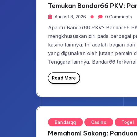
Temukan Bandar66 PKV: Pan
August 8, 2026
0 Comments
Apa itu Bandar66 PKV? Bandar66 PK
mengkhususkan diri pada berbagai p
kasino lainnya. Ini adalah bagian da
yang digunakan oleh jutaan pemain d
Tenggara lainnya. Bandar66 terkena
Read More
Bandarqq
Casino
Togel
Memahami Sakong: Panduan