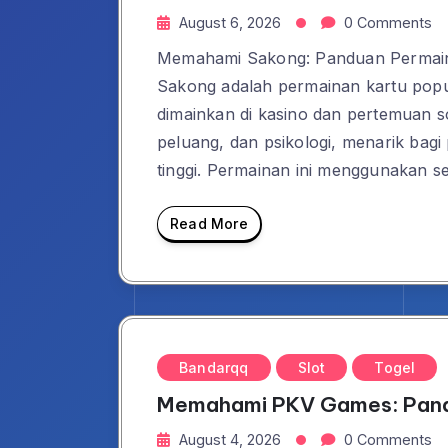
August 6, 2026
0 Comments
Memahami Sakong: Panduan Permaina
Sakong adalah permainan kartu popul
dimainkan di kasino dan pertemuan so
peluang, dan psikologi, menarik bagi
tinggi. Permainan ini menggunakan se
Read More
Bandarqq
Slot
Togel
Memahami PKV Games: Pand
August 4, 2026
0 Comments