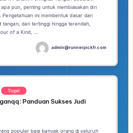
 apa pun, penting untuk membiasakan diri
. Pengetahuan ini membentuk dasar dari
 tangan, dari tertinggi hingga terendah,
Four of a Kind, …
admin@runnerpickfr.com
Togel
ganqq: Panduan Sukses Judi
i yang populer bagi banyak orang di seluruh