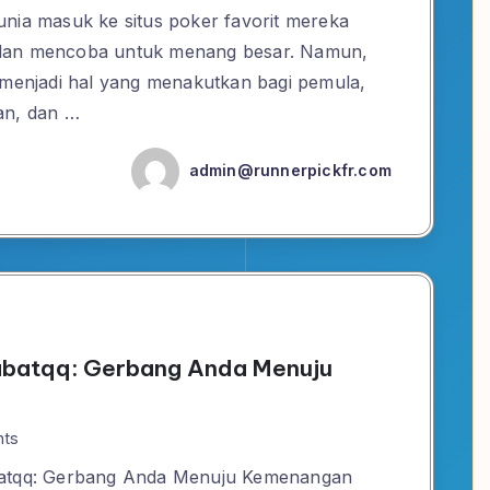
unia masuk ke situs poker favorit mereka
 dan mencoba untuk menang besar. Namun,
t menjadi hal yang menakutkan bagi pemula,
an, dan …
admin@runnerpickfr.com
habatqq: Gerbang Anda Menuju
ts
abatqq: Gerbang Anda Menuju Kemenangan