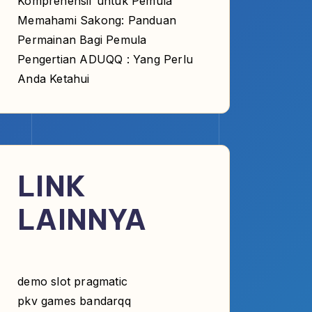
Permainan Bagi Pemula
Pengertian ADUQQ : Yang Perlu
Anda Ketahui
LINK
LAINNYA
demo slot pragmatic
pkv games bandarqq
dominoqq
bandarqq