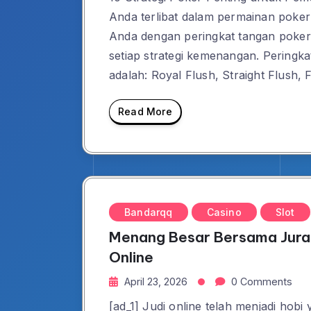
Anda terlibat dalam permainan poker
Anda dengan peringkat tangan poker
setiap strategi kemenangan. Peringkat
adalah: Royal Flush, Straight Flush, 
Read More
Bandarqq
Casino
Slot
Menang Besar Bersama Jura
Online
April 23, 2026
0 Comments
[ad_1] Judi online telah menjadi hob