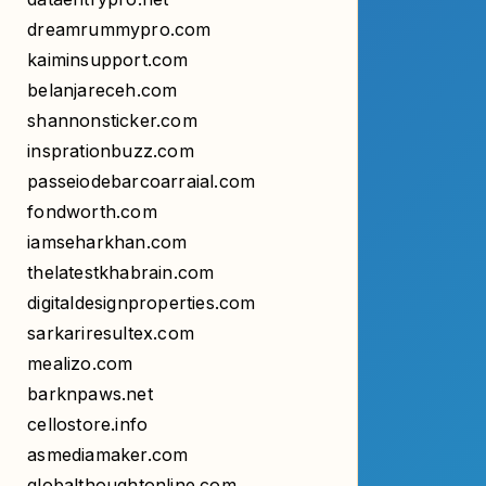
kaiminsupport.com
belanjareceh.com
shannonsticker.com
insprationbuzz.com
passeiodebarcoarraial.com
fondworth.com
iamseharkhan.com
thelatestkhabrain.com
digitaldesignproperties.com
sarkariresultex.com
mealizo.com
barknpaws.net
cellostore.info
asmediamaker.com
globalthoughtonline.com
moneiify.com