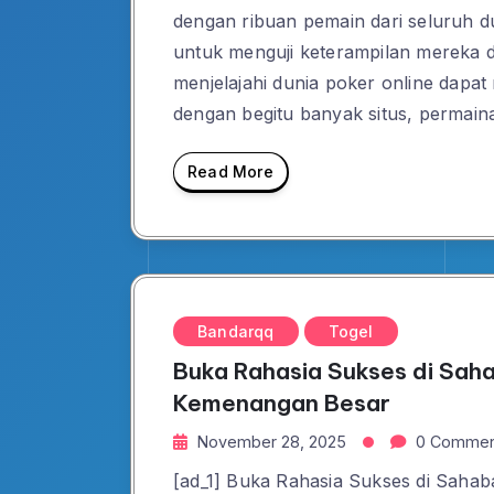
dengan ribuan pemain dari seluruh d
untuk menguji keterampilan mereka
menjelajahi dunia poker online dapa
dengan begitu banyak situs, permain
Read More
Bandarqq
Togel
Buka Rahasia Sukses di Sa
Kemenangan Besar
November 28, 2025
0 Commen
[ad_1] Buka Rahasia Sukses di Sah