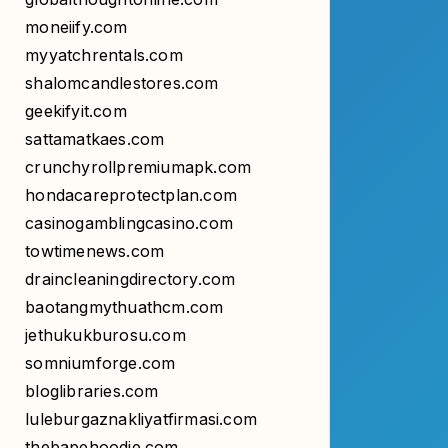
myyatchrentals.com
shalomcandlestores.com
geekifyit.com
sattamatkaes.com
crunchyrollpremiumapk.com
hondacareprotectplan.com
casinogamblingcasino.com
towtimenews.com
draincleaningdirectory.com
baotangmythuathcm.com
jethukukburosu.com
somniumforge.com
bloglibraries.com
luleburgaznakliyatfirmasi.com
thebapehoodie.com
parasosyal.com