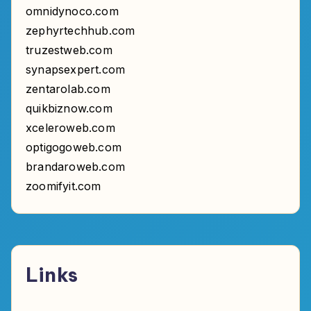
omnidynoco.com
zephyrtechhub.com
truzestweb.com
synapsexpert.com
zentarolab.com
quikbiznow.com
xceleroweb.com
optigogoweb.com
brandaroweb.com
zoomifyit.com
Links