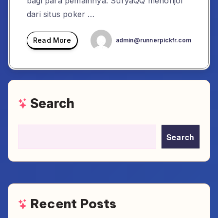
bagi para pemainnya. SuryaQQ menonjol
dari situs poker …
Read More
admin@runnerpickfr.com
Search
Search
Recent Posts