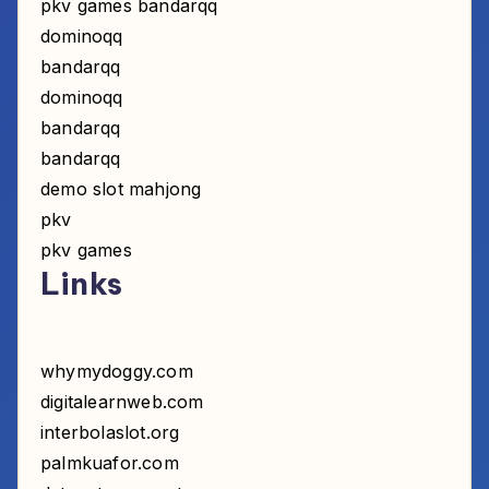
pkv games bandarqq
dominoqq
bandarqq
dominoqq
bandarqq
bandarqq
demo slot mahjong
pkv
pkv games
Links
whymydoggy.com
digitalearnweb.com
interbolaslot.org
palmkuafor.com