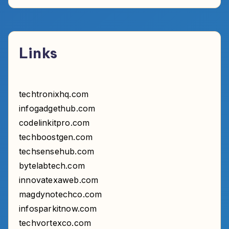
Links
techtronixhq.com
infogadgethub.com
codelinkitpro.com
techboostgen.com
techsensehub.com
bytelabtech.com
innovatexaweb.com
magdynotechco.com
infosparkitnow.com
techvortexco.com