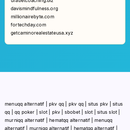
ufabetcoaching.biz
davismindfulness.org
millionairebyte.com
fortechday.com
getcaminorealestateusa.xyz
menuqq alternatif
|
pkv qq
|
pkv qq
|
situs pkv
|
situs
qq
|
qq poker
|
slot
|
pkv
|
sbobet
|
slot
|
situs slot
|
murniqq alternatif
|
hematqq alternatif
|
menuqq
alternatif
|
murniqq alternatif
|
hematqq alternatif
|