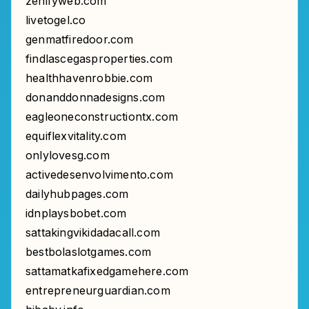
zenifyweb.com
livetogel.co
genmatfiredoor.com
findlascegasproperties.com
healthhavenrobbie.com
donanddonnadesigns.com
eagleoneconstructiontx.com
equiflexvitality.com
onlylovesg.com
activedesenvolvimento.com
dailyhubpages.com
idnplaysbobet.com
sattakingvikidadacall.com
bestbolaslotgames.com
sattamatkafixedgamehere.com
entrepreneurguardian.com