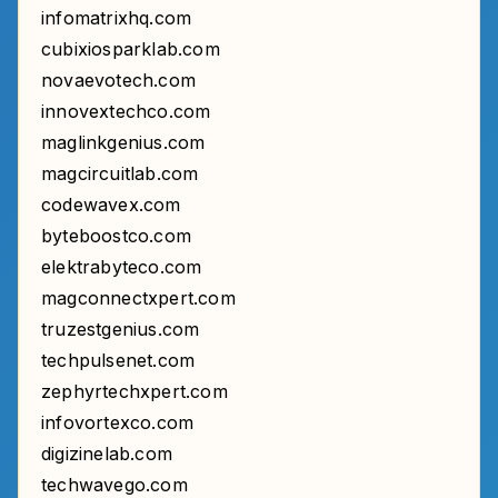
infomatrixhq.com
cubixiosparklab.com
novaevotech.com
innovextechco.com
maglinkgenius.com
magcircuitlab.com
codewavex.com
byteboostco.com
elektrabyteco.com
magconnectxpert.com
truzestgenius.com
techpulsenet.com
zephyrtechxpert.com
infovortexco.com
digizinelab.com
techwavego.com