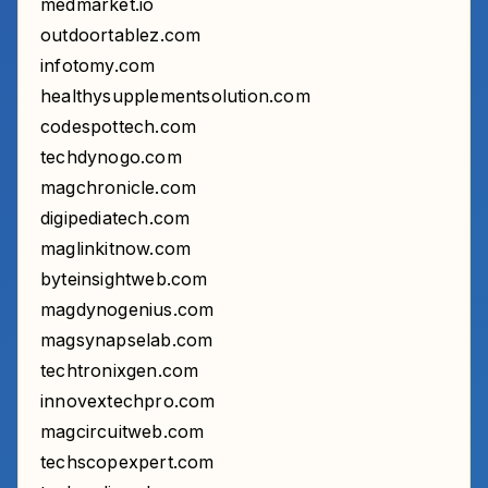
medmarket.io
outdoortablez.com
infotomy.com
healthysupplementsolution.com
codespottech.com
techdynogo.com
magchronicle.com
digipediatech.com
maglinkitnow.com
byteinsightweb.com
magdynogenius.com
magsynapselab.com
techtronixgen.com
innovextechpro.com
magcircuitweb.com
techscopexpert.com