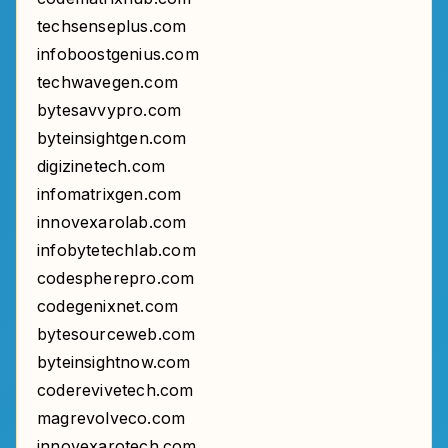
techsenseplus.com
infoboostgenius.com
techwavegen.com
bytesavvypro.com
byteinsightgen.com
digizinetech.com
infomatrixgen.com
innovexarolab.com
infobytetechlab.com
codespherepro.com
codegenixnet.com
bytesourceweb.com
byteinsightnow.com
coderevivetech.com
magrevolveco.com
innovexarotech.com