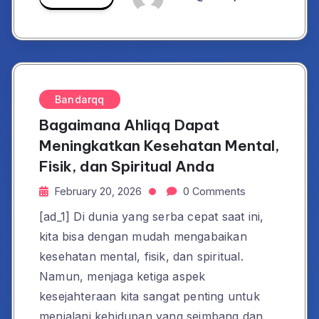
Bandarqq
Bagaimana Ahliqq Dapat
Meningkatkan Kesehatan Mental,
Fisik, dan Spiritual Anda
February 20, 2026
0 Comments
[ad_1] Di dunia yang serba cepat saat ini,
kita bisa dengan mudah mengabaikan
kesehatan mental, fisik, dan spiritual.
Namun, menjaga ketiga aspek
kesejahteraan kita sangat penting untuk
menjalani kehidupan yang seimbang dan