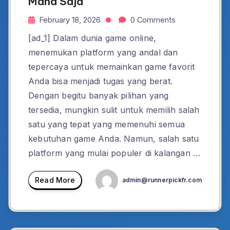
Mana Saja
February 18, 2026
0 Comments
[ad_1] Dalam dunia game online,
menemukan platform yang andal dan
tepercaya untuk memainkan game favorit
Anda bisa menjadi tugas yang berat.
Dengan begitu banyak pilihan yang
tersedia, mungkin sulit untuk memilih salah
satu yang tepat yang memenuhi semua
kebutuhan game Anda. Namun, salah satu
platform yang mulai populer di kalangan …
Read More
admin@runnerpickfr.com