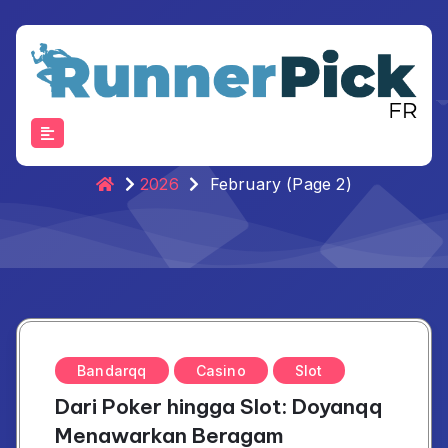
Skip
to
content
2026
February
(Page 2)
Bandarqq
Casino
Slot
Dari Poker hingga Slot: Doyanqq
Menawarkan Beragam