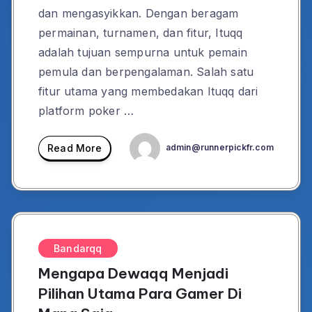
dan mengasyikkan. Dengan beragam
permainan, turnamen, dan fitur, Ituqq
adalah tujuan sempurna untuk pemain
pemula dan berpengalaman. Salah satu
fitur utama yang membedakan Ituqq dari
platform poker …
Read More
admin@runnerpickfr.com
Bandarqq
Mengapa Dewaqq Menjadi
Pilihan Utama Para Gamer Di