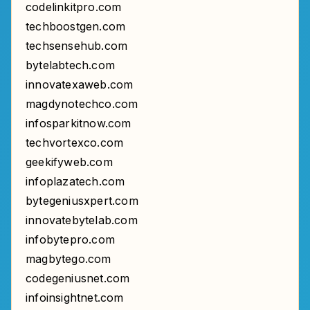
codelinkitpro.com
techboostgen.com
techsensehub.com
bytelabtech.com
innovatexaweb.com
magdynotechco.com
infosparkitnow.com
techvortexco.com
geekifyweb.com
infoplazatech.com
bytegeniusxpert.com
innovatebytelab.com
infobytepro.com
magbytego.com
codegeniusnet.com
infoinsightnet.com