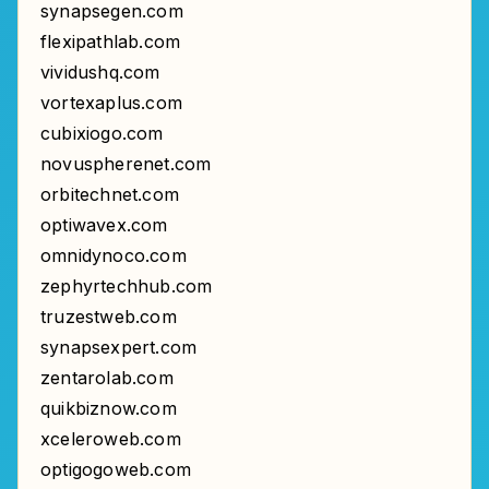
synapsegen.com
flexipathlab.com
vividushq.com
vortexaplus.com
cubixiogo.com
novuspherenet.com
orbitechnet.com
optiwavex.com
omnidynoco.com
zephyrtechhub.com
truzestweb.com
synapsexpert.com
zentarolab.com
quikbiznow.com
xceleroweb.com
optigogoweb.com