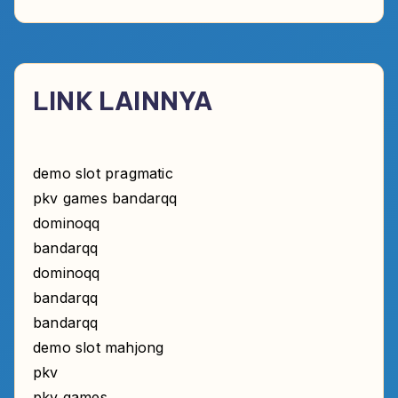
LINK LAINNYA
demo slot pragmatic
pkv games bandarqq
dominoqq
bandarqq
dominoqq
bandarqq
bandarqq
demo slot mahjong
pkv
pkv games