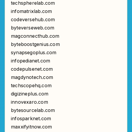
techspherelab.com
infomatrixlab.com
codeversehub.com
byteverseweb.com
magconnecthub.com
byteboostgenius.com
synapsegoplus.com
infopedianet.com
codepulsenet.com
magdynotech.com
techscopehq.com
digizineplus.com
innovexaro.com
bytesourcelab.com
infosparknet.com
maxxifyitnow.com