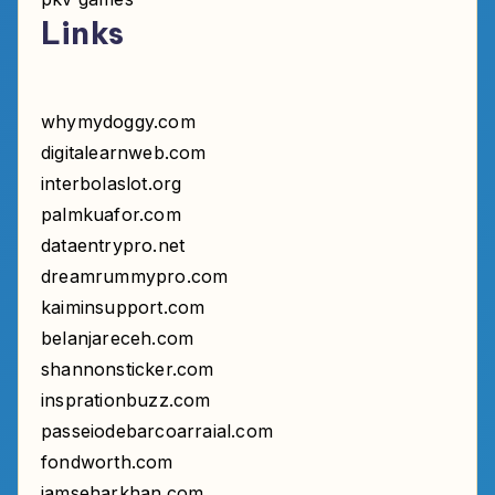
Links
whymydoggy.com
digitalearnweb.com
interbolaslot.org
palmkuafor.com
dataentrypro.net
dreamrummypro.com
kaiminsupport.com
belanjareceh.com
shannonsticker.com
insprationbuzz.com
passeiodebarcoarraial.com
fondworth.com
iamseharkhan.com