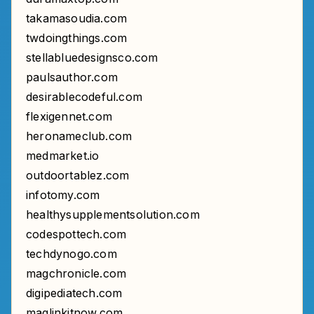
takamasoudia.com
twdoingthings.com
stellabluedesignsco.com
paulsauthor.com
desirablecodeful.com
flexigennet.com
heronameclub.com
medmarket.io
outdoortablez.com
infotomy.com
healthysupplementsolution.com
codespottech.com
techdynogo.com
magchronicle.com
digipediatech.com
maglinkitnow.com