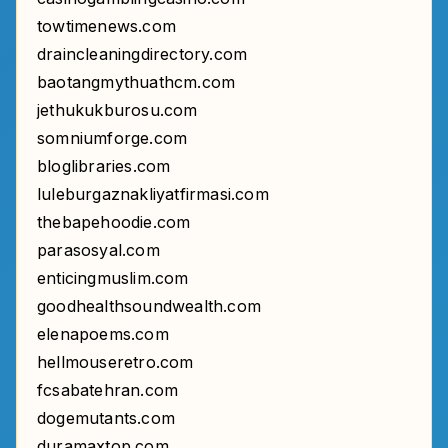
towtimenews.com
draincleaningdirectory.com
baotangmythuathcm.com
jethukukburosu.com
somniumforge.com
bloglibraries.com
luleburgaznakliyatfirmasi.com
thebapehoodie.com
parasosyal.com
enticingmuslim.com
goodhealthsoundwealth.com
elenapoems.com
hellmouseretro.com
fcsabatehran.com
dogemutants.com
duramaxtop.com