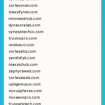
vortexonet.com
maxxifynet.com
innovexahub.com
dynacorelab.com
synexistechco.com
truvivopro.com
vividusco.com
vortexahq.com
zenithifyit.com
maxxiohub.com
zephyraweb.com
vortexaweb.com
optigeniusco.com
novuspherex.com
novaevopro.com
trusparktech.com