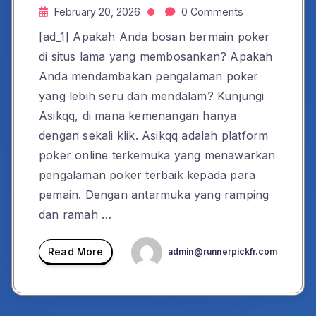
February 20, 2026
0 Comments
[ad_1] Apakah Anda bosan bermain poker
di situs lama yang membosankan? Apakah
Anda mendambakan pengalaman poker
yang lebih seru dan mendalam? Kunjungi
Asikqq, di mana kemenangan hanya
dengan sekali klik. Asikqq adalah platform
poker online terkemuka yang menawarkan
pengalaman poker terbaik kepada para
pemain. Dengan antarmuka yang ramping
dan ramah …
Read More
admin@runnerpickfr.com