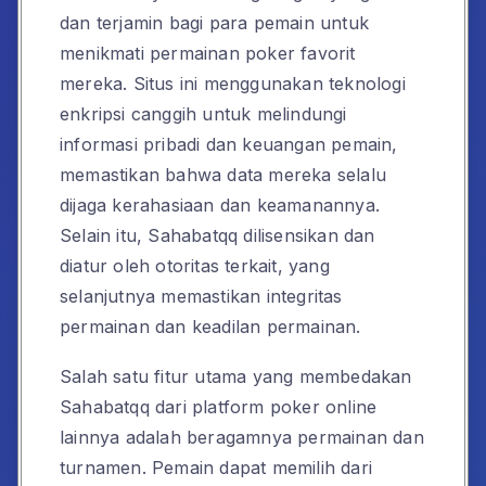
dan terjamin bagi para pemain untuk
menikmati permainan poker favorit
mereka. Situs ini menggunakan teknologi
enkripsi canggih untuk melindungi
informasi pribadi dan keuangan pemain,
memastikan bahwa data mereka selalu
dijaga kerahasiaan dan keamanannya.
Selain itu, Sahabatqq dilisensikan dan
diatur oleh otoritas terkait, yang
selanjutnya memastikan integritas
permainan dan keadilan permainan.
Salah satu fitur utama yang membedakan
Sahabatqq dari platform poker online
lainnya adalah beragamnya permainan dan
turnamen. Pemain dapat memilih dari