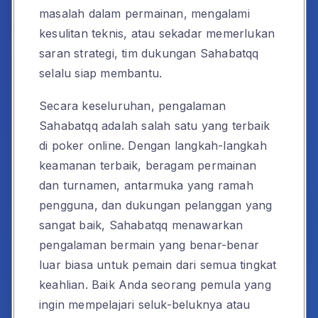
masalah dalam permainan, mengalami
kesulitan teknis, atau sekadar memerlukan
saran strategi, tim dukungan Sahabatqq
selalu siap membantu.
Secara keseluruhan, pengalaman
Sahabatqq adalah salah satu yang terbaik
di poker online. Dengan langkah-langkah
keamanan terbaik, beragam permainan
dan turnamen, antarmuka yang ramah
pengguna, dan dukungan pelanggan yang
sangat baik, Sahabatqq menawarkan
pengalaman bermain yang benar-benar
luar biasa untuk pemain dari semua tingkat
keahlian. Baik Anda seorang pemula yang
ingin mempelajari seluk-beluknya atau