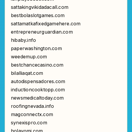
sattakingvikidadacall.com
bestbolaslotgames.com
sattamatkafixedgamehere.com
entrepreneurguardian.com
hibaby.info
paperwashington.com
weedemup.com
bestchancecasino.com
bilalliaqat.com
autodispensadores.com
inductioncooktopp.com
newsmedicaltoday.com
roofingnevada.info
magconnectx.com
synexispro.com
holayomi.com