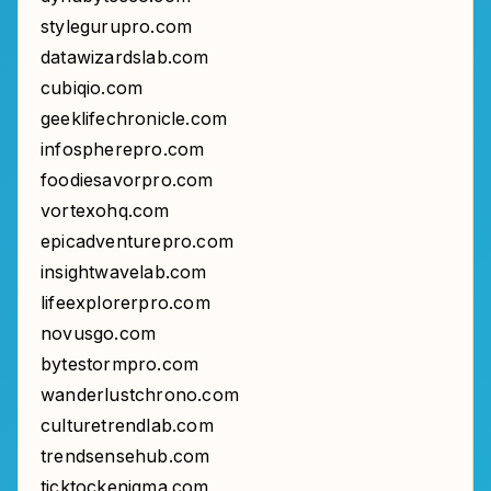
stylegurupro.com
datawizardslab.com
cubiqio.com
geeklifechronicle.com
infospherepro.com
foodiesavorpro.com
vortexohq.com
epicadventurepro.com
insightwavelab.com
lifeexplorerpro.com
novusgo.com
bytestormpro.com
wanderlustchrono.com
culturetrendlab.com
trendsensehub.com
ticktockenigma.com