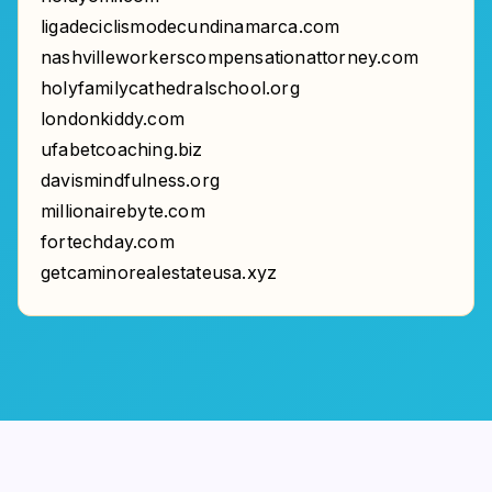
ligadeciclismodecundinamarca.com
nashvilleworkerscompensationattorney.com
holyfamilycathedralschool.org
londonkiddy.com
ufabetcoaching.biz
davismindfulness.org
millionairebyte.com
fortechday.com
getcaminorealestateusa.xyz