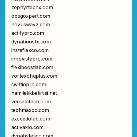
zephyrtechx.com
optigoxpert.com
novuswayz.com
actifypro.com
dynaboostx.com
instaflexco.com
innovistapro.com
flexiboostlab.com
vortexohqplus.com
swiftiopro.com
hamilelikbelirtisi.net
versalotech.com
techmaxco.com
exceedolab.com
activaxio.com
dynabytesco.com