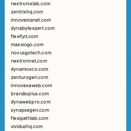
nextronixlab.com
zentrixhq.com
innovestanet.com
dynabytexpert.com
flexifyit.com
maxxiogo.com
novusgotech.com
nextronnet.com
dynamoxco.com
zenturogen.com
innovexaweb.com
brandioplus.com
dynawebpro.com
synapsegen.com
flexipathlab.com
vividushq.com