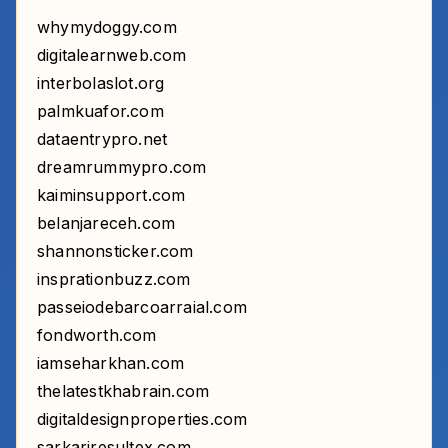
whymydoggy.com
digitalearnweb.com
interbolaslot.org
palmkuafor.com
dataentrypro.net
dreamrummypro.com
kaiminsupport.com
belanjareceh.com
shannonsticker.com
insprationbuzz.com
passeiodebarcoarraial.com
fondworth.com
iamseharkhan.com
thelatestkhabrain.com
digitaldesignproperties.com
sarkariresultex.com