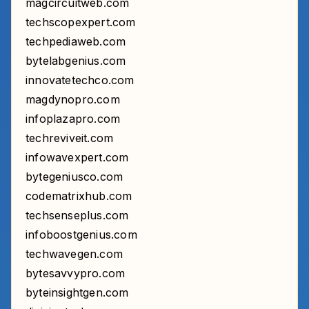
magcircuitweb.com
techscopexpert.com
techpediaweb.com
bytelabgenius.com
innovatetechco.com
magdynopro.com
infoplazapro.com
techreviveit.com
infowavexpert.com
bytegeniusco.com
codematrixhub.com
techsenseplus.com
infoboostgenius.com
techwavegen.com
bytesavvypro.com
byteinsightgen.com