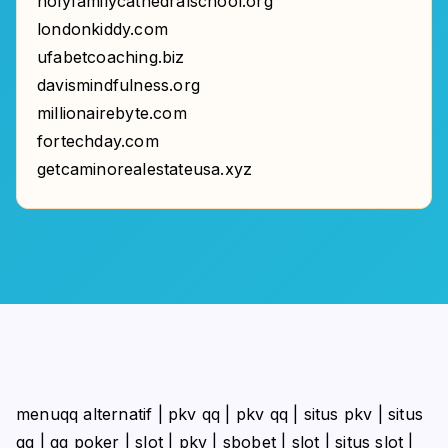
holyfamilycathedralschool.org
londonkiddy.com
ufabetcoaching.biz
davismindfulness.org
millionairebyte.com
fortechday.com
getcaminorealestateusa.xyz
menuqq alternatif
|
pkv qq
|
pkv qq
|
situs pkv
|
situs
qq
|
qq poker
|
slot
|
pkv
|
sbobet
|
slot
|
situs slot
|