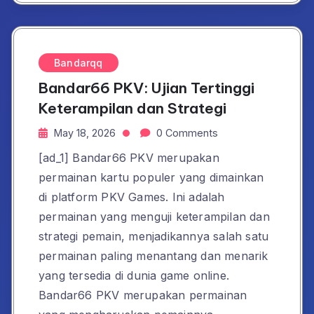
Bandarqq
Bandar66 PKV: Ujian Tertinggi
Keterampilan dan Strategi
May 18, 2026
0 Comments
[ad_1] Bandar66 PKV merupakan
permainan kartu populer yang dimainkan
di platform PKV Games. Ini adalah
permainan yang menguji keterampilan dan
strategi pemain, menjadikannya salah satu
permainan paling menantang dan menarik
yang tersedia di dunia game online.
Bandar66 PKV merupakan permainan