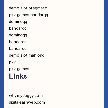
demo slot pragmatic
pkv games bandarqq
dominoqq
bandarqq
dominoqq
bandarqq
bandarqq
demo slot mahjong
pkv
pkv games
Links
whymydoggy.com
digitalearnweb.com