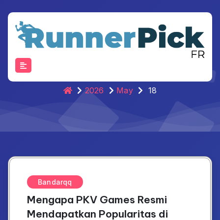
Skip
to
content
2026
May
18
Bandarqq
Mengapa PKV Games Resmi
Mendapatkan Popularitas di