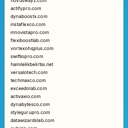
novuswayz.com
actifypro.com
dynaboostx.com
instaflexco.com
innovistapro.com
flexiboostlab.com
vortexohqplus.com
swiftiopro.com
hamilelikbelirtisi.net
versalotech.com
techmaxco.com
exceedolab.com
activaxio.com
dynabytesco.com
stylegurupro.com
datawizardslab.com