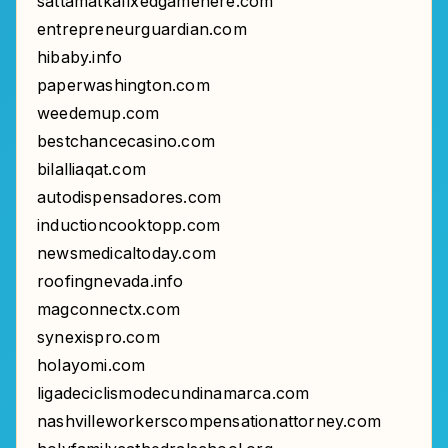
sattamatkafixedgamehere.com
entrepreneurguardian.com
hibaby.info
paperwashington.com
weedemup.com
bestchancecasino.com
bilalliaqat.com
autodispensadores.com
inductioncooktopp.com
newsmedicaltoday.com
roofingnevada.info
magconnectx.com
synexispro.com
holayomi.com
ligadeciclismodecundinamarca.com
nashvilleworkerscompensationattorney.com