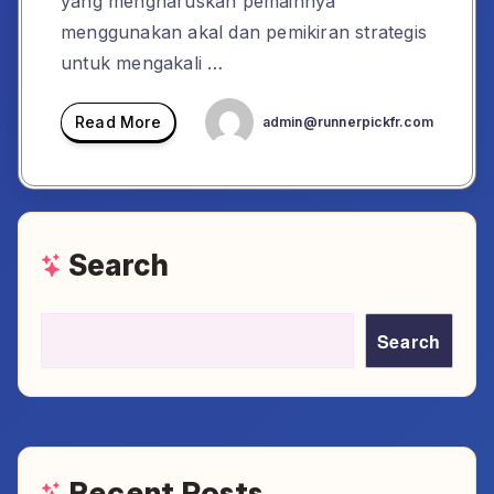
yang mengharuskan pemainnya
menggunakan akal dan pemikiran strategis
untuk mengakali …
Read More
admin@runnerpickfr.com
Search
Search
Recent Posts