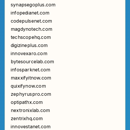
synapsegoplus.com
infopedianet.com
codepulsenet.com
magdynotech.com
techscopehq.com
digizineplus.com
innovexaro.com
bytesourcelab.com
infosparknet.com
maxxifyitnow.com
quixifynow.com
zephyruspro.com
optipathx.com
nextronixlab.com
zentrixhq.com
innovestanet.com