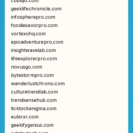
cubiqio.com
geeklifechronicle.com
infospherepro.com
foodiesavorpro.com
vortexohq.com
epicadventurepro.com
insightwavelab.com
lifeexplorerpro.com
novusgo.com
bytestormpro.com
wanderlustchrono.com
culturetrendlab.com
trendsensehub.com
ticktockenigma.com
eulerxr.com
geekifygenius.com