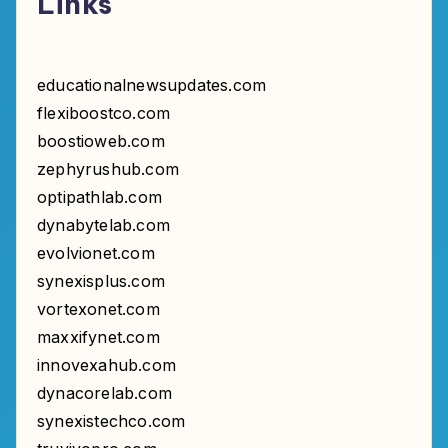
Links
educationalnewsupdates.com
flexiboostco.com
boostioweb.com
zephyrushub.com
optipathlab.com
dynabytelab.com
evolvionet.com
synexisplus.com
vortexonet.com
maxxifynet.com
innovexahub.com
dynacorelab.com
synexistechco.com