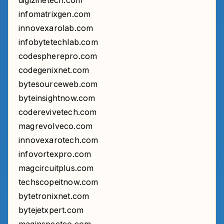
digizinetech.com
infomatrixgen.com
innovexarolab.com
infobytetechlab.com
codespherepro.com
codegenixnet.com
bytesourceweb.com
byteinsightnow.com
coderevivetech.com
magrevolveco.com
innovexarotech.com
infovortexpro.com
magcircuitplus.com
techscopeitnow.com
bytetronixnet.com
bytejetxpert.com