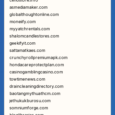
cellostore.info
asmediamaker.com
globalthoughtonline.com
moneiify.com
myyatchrentals.com
shalomcandlestores.com
geekifyit.com
sattamatkaes.com
crunchyrollpremiumapk.com
hondacareprotectplan.com
casinogamblingcasino.com
towtimenews.com
draincleaningdirectory.com
baotangmythuathcm.com
jethukukburosu.com
somniumforge.com