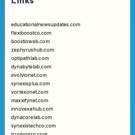
Links
educationalnewsupdates.com
flexiboostco.com
boostioweb.com
zephyrushub.com
optipathlab.com
dynabytelab.com
evolvionet.com
synexisplus.com
vortexonet.com
maxxifynet.com
innovexahub.com
dynacorelab.com
synexistechco.com
truvivopro.com