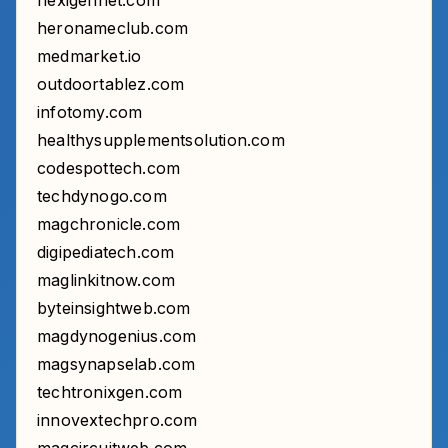
flexigennet.com
heronameclub.com
medmarket.io
outdoortablez.com
infotomy.com
healthysupplementsolution.com
codespottech.com
techdynogo.com
magchronicle.com
digipediatech.com
maglinkitnow.com
byteinsightweb.com
magdynogenius.com
magsynapselab.com
techtronixgen.com
innovextechpro.com