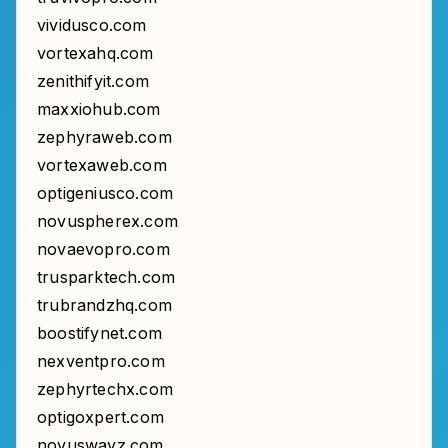
vividusco.com
vortexahq.com
zenithifyit.com
maxxiohub.com
zephyraweb.com
vortexaweb.com
optigeniusco.com
novuspherex.com
novaevopro.com
trusparktech.com
trubrandzhq.com
boostifynet.com
nexventpro.com
zephyrtechx.com
optigoxpert.com
novuswayz.com