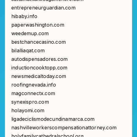
entrepreneurguardian.com
hibaby.info
paperwashington.com
weedemup.com
bestchancecasino.com
bilalliaqat.com
autodispensadores.com
inductioncooktopp.com
newsmedicaltoday.com
roofingnevada.info
magconnectx.com
synexispro.com
holayomi.com
ligadeciclismodecundinamarca.com
nashvilleworkerscompensationattorney.com
holyfamilycathedralschool.org