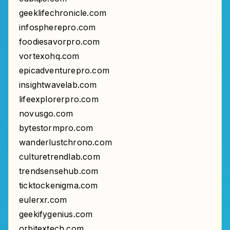
geeklifechronicle.com
infospherepro.com
foodiesavorpro.com
vortexohq.com
epicadventurepro.com
insightwavelab.com
lifeexplorerpro.com
novusgo.com
bytestormpro.com
wanderlustchrono.com
culturetrendlab.com
trendsensehub.com
ticktockenigma.com
eulerxr.com
geekifygenius.com
orbitextech.com