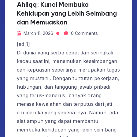
Ahliqq: Kunci Membuka
Kehidupan yang Lebih Seimbang
dan Memuaskan
March 11, 2026
0 Comments
[ad_1]
Di dunia yang serba cepat dan seringkali
kacau saat ini, menemukan keseimbangan
dan kepuasan sepertinya merupakan tugas
yang mustahil. Dengan tuntutan pekerjaan,
hubungan, dan tanggung jawab pribadi
yang terus-menerus, banyak orang
merasa kewalahan dan terputus dari jati
diri mereka yang sebenarnya. Namun, ada
alat ampuh yang dapat membantu
membuka kehidupan yang lebih seimbang