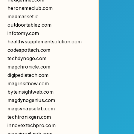
medmarket.io
outdoortablez.com
infotomy.com
healthysupplementsolution.com
codespottech.com
techdynogo.com
magchronicle.com
digipediatech.com
maglinkitnow.com
byteinsightweb.com
magdynogenius.com
magsynapselab.com
techtronixgen.com
innovextechpro.com
magcircuitweb.com
techscopexpert.com