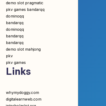
dominoqq
bandarqq
dominoqq
bandarqq
bandarqq
demo slot mahjong
pkv
pkv games
Links
whymydoggy.com
digitalearnweb.com
interbolaslot.org
palmkuafor.com