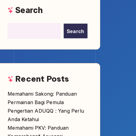
Search
Recent Posts
Memahami Sakong: Panduan
Permainan Bagi Pemula
Pengertian ADUQQ : Yang Perlu
Anda Ketahui
Memahami PKV: Panduan
Komprehensif Asuransi
Kesehatan Swasta di Jerman