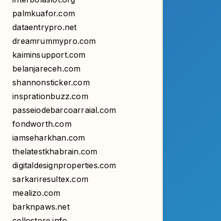
dataentrypro.net
dreamrummypro.com
kaiminsupport.com
belanjareceh.com
shannonsticker.com
insprationbuzz.com
passeiodebarcoarraial.com
fondworth.com
iamseharkhan.com
thelatestkhabrain.com
digitaldesignproperties.com
sarkariresultex.com
mealizo.com
barknpaws.net
cellostore.info
asmediamaker.com