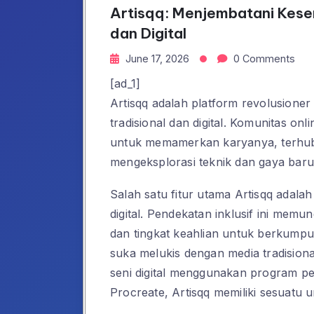
Artisqq: Menjembatani Kesen
dan Digital
June 17, 2026
0 Comments
[ad_1]
Artisqq adalah platform revolusione
tradisional dan digital. Komunitas on
untuk memamerkan karyanya, terhub
mengeksplorasi teknik dan gaya baru
Salah satu fitur utama Artisqq adala
digital. Pendekatan inklusif ini mem
dan tingkat keahlian untuk berkumpul
suka melukis dengan media tradisiona
seni digital menggunakan program p
Procreate, Artisqq memiliki sesuatu 