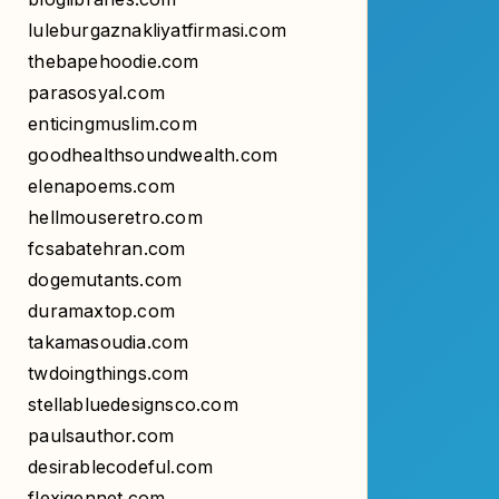
thebapehoodie.com
parasosyal.com
enticingmuslim.com
goodhealthsoundwealth.com
elenapoems.com
hellmouseretro.com
fcsabatehran.com
dogemutants.com
duramaxtop.com
takamasoudia.com
twdoingthings.com
stellabluedesignsco.com
paulsauthor.com
desirablecodeful.com
flexigennet.com
heronameclub.com