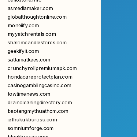
globalthoughtonline.com
moneiify.com
myyatchrentals.com
shalomcandlestores.com
geekifyit.com
sattamatkaes.com
crunchyrollpremiumapk.com
hondacareprotectplan.com
casinogamblingcasino.com
towtimenews.com
draincleaningdirectory.com
baotangmythuathcm.com
jethukukburosu.com
somniumforge.com
bloglibraries.com
luleburgaznakliyatfirmasi.com