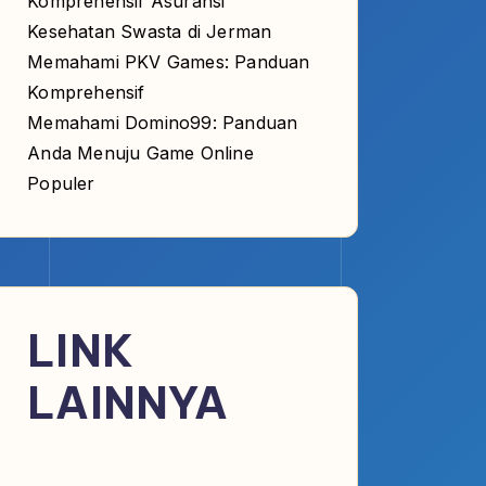
Memahami PKV Games: Panduan
Komprehensif
Memahami Domino99: Panduan
Anda Menuju Game Online
Populer
LINK
LAINNYA
demo slot pragmatic
pkv games bandarqq