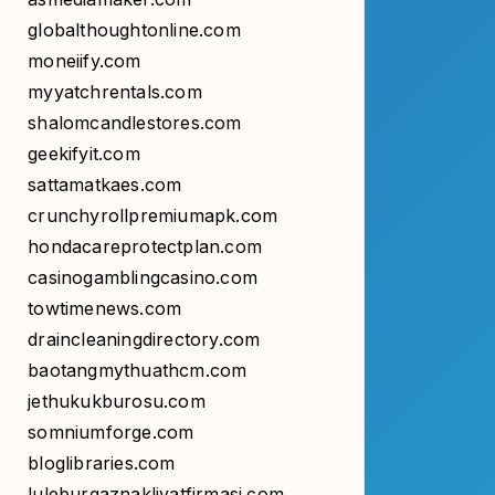
moneiify.com
myyatchrentals.com
shalomcandlestores.com
geekifyit.com
sattamatkaes.com
crunchyrollpremiumapk.com
hondacareprotectplan.com
casinogamblingcasino.com
towtimenews.com
draincleaningdirectory.com
baotangmythuathcm.com
jethukukburosu.com
somniumforge.com
bloglibraries.com
luleburgaznakliyatfirmasi.com
thebapehoodie.com