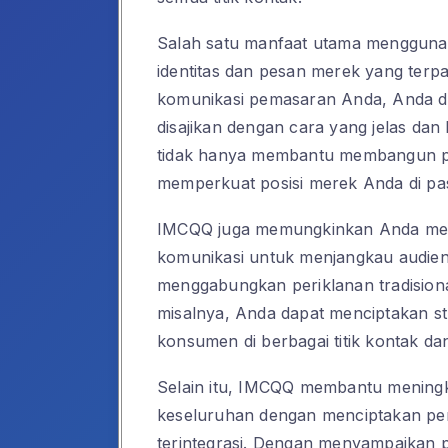
Salah satu manfaat utama menggun
identitas dan pesan merek yang ter
komunikasi pemasaran Anda, Anda 
disajikan dengan cara yang jelas dan 
tidak hanya membantu membangun pe
memperkuat posisi merek Anda di pa
IMCQQ juga memungkinkan Anda mem
komunikasi untuk menjangkau audien
menggabungkan periklanan tradisiona
misalnya, Anda dapat menciptakan st
konsumen di berbagai titik kontak d
Selain itu, IMCQQ membantu mening
keseluruhan dengan menciptakan per
terintegrasi. Dengan menyampaikan 