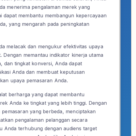
nda menerima pengalaman merek yang
l ini dapat membantu membangun kepercayaan
Anda, yang mengarah pada peningkatan
a melacak dan mengukur efektivitas upaya
. Dengan memantau indikator kinerja utama
n, dan tingkat konversi, Anda dapat
nikasi Anda dan membuat keputusan
lkan upaya pemasaran Anda.
alat berharga yang dapat membantu
ek Anda ke tingkat yang lebih tinggi. Dengan
i pemasaran yang berbeda, menciptakan
gkatkan pengalaman pelanggan secara
 Anda terhubung dengan audiens target