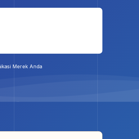
ikasi Merek Anda
Search