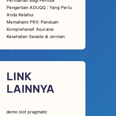
Anda Ketahui
Memahami PKV: Panduan
Komprehensif Asuransi
Kesehatan Swasta di Jerman
LINK
LAINNYA
demo slot pragmatic
pkv games bandarqq
dominoqq