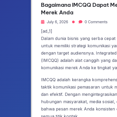
Bagaimana IMCQQ Dapat Men
Merek Anda
July 6, 2026
0 Comments
[ad_1]
Dalam dunia bisnis yang serba cepat d
untuk memiliki strategi komunikasi 
dengan target audiensnya. Integrate
(IMCQQ) adalah alat canggih yang d
komunikasi merek Anda ke tingkat yan
IMCQQ adalah kerangka komprehensi
taktik komunikasi pemasaran untuk m
dan efektif. Dengan mengintegrasikan
hubungan masyarakat, media sosial
bahwa pesan merek Anda konsisten 
semua titik kontak.