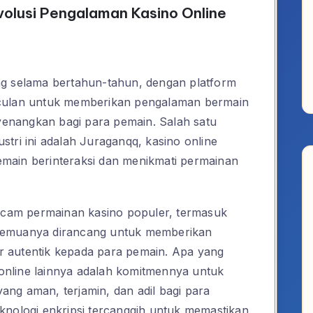
lusi Pengalaman Kasino Online
ng selama bertahun-tahun, dengan platform
nculan untuk memberikan pengalaman bermain
enangkan bagi para pemain. Salah satu
tri ini adalah Juraganqq, kasino online
main berinteraksi dan menikmati permainan
am permainan kasino populer, termasuk
e, semuanya dirancang untuk memberikan
 autentik kepada para pemain. Apa yang
nline lainnya adalah komitmennya untuk
ng aman, terjamin, dan adil bagi para
knologi enkripsi tercanggih untuk memastikan