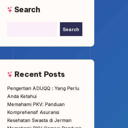
Search
Recent Posts
Pengertian ADUQQ : Yang Perlu
Anda Ketahui
Memahami PKV: Panduan
Komprehensif Asuransi
Kesehatan Swasta di Jerman
Memahami PKV Games: Panduan
Komprehensif