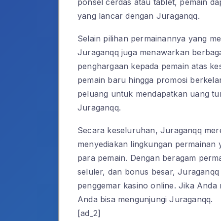
ponsel cerdas atau tablet, pemain 
yang lancar dengan Juraganqq.
Selain pilihan permainannya yang me
Juraganqq juga menawarkan berbaga
penghargaan kepada pemain atas kes
pemain baru hingga promosi berkela
peluang untuk mendapatkan uang tun
Juraganqq.
Secara keseluruhan, Juraganqq mere
menyediakan lingkungan permainan 
para pemain. Dengan beragam permain
seluler, dan bonus besar, Juraganqq 
penggemar kasino online. Jika Anda 
Anda bisa mengunjungi Juraganqq.
[ad_2]