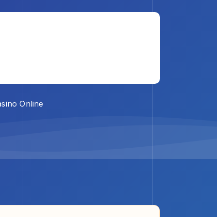
sino Online
Search