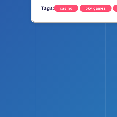
Tags:
casino
pkv games