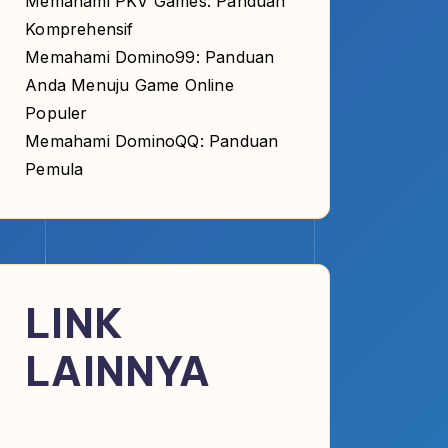
Memahami Domino99: Panduan
Anda Menuju Game Online
Populer
Memahami DominoQQ: Panduan
Pemula
LINK
LAINNYA
demo slot pragmatic
pkv games bandarqq