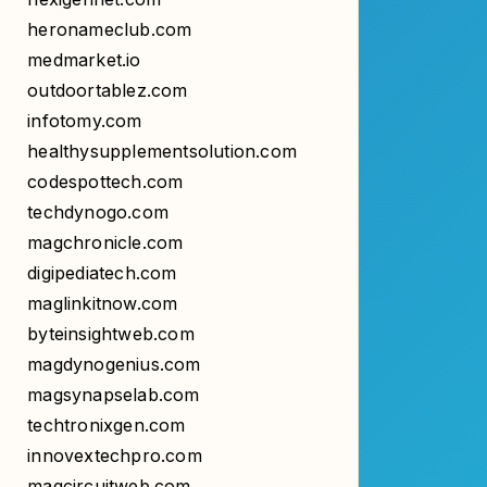
medmarket.io
outdoortablez.com
infotomy.com
healthysupplementsolution.com
codespottech.com
techdynogo.com
magchronicle.com
digipediatech.com
maglinkitnow.com
byteinsightweb.com
magdynogenius.com
magsynapselab.com
techtronixgen.com
innovextechpro.com
magcircuitweb.com
techscopexpert.com