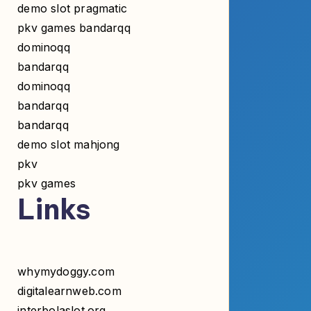
dominoqq
bandarqq
dominoqq
bandarqq
bandarqq
demo slot mahjong
pkv
pkv games
Links
whymydoggy.com
digitalearnweb.com
interbolaslot.org
palmkuafor.com