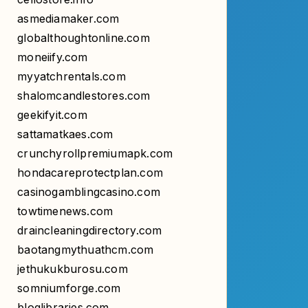
globalthoughtonline.com
moneiify.com
myyatchrentals.com
shalomcandlestores.com
geekifyit.com
sattamatkaes.com
crunchyrollpremiumapk.com
hondacareprotectplan.com
casinogamblingcasino.com
towtimenews.com
draincleaningdirectory.com
baotangmythuathcm.com
jethukukburosu.com
somniumforge.com
bloglibraries.com
luleburgaznakliyatfirmasi.com