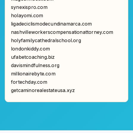
synexispro.com
holayomi.com
ligadeciclismodecundinamarca.com
nashvilleworkerscompensationattorney.com
holyfamilycathedralschool.org
londonkiddy.com
ufabetcoaching.biz
davismindfulness.org
millionairebyte.com
fortechday.com
getcaminorealestateusa.xyz