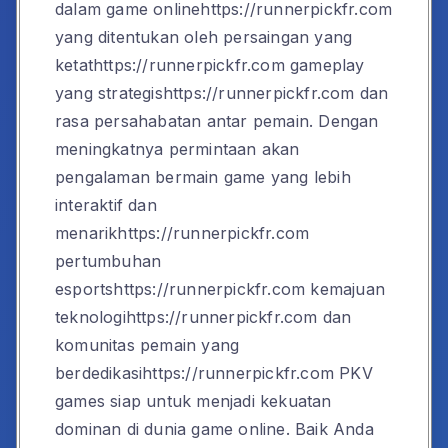
dalam game onlinehttps://runnerpickfr.com
yang ditentukan oleh persaingan yang
ketathttps://runnerpickfr.com gameplay
yang strategishttps://runnerpickfr.com dan
rasa persahabatan antar pemain. Dengan
meningkatnya permintaan akan
pengalaman bermain game yang lebih
interaktif dan
menarikhttps://runnerpickfr.com
pertumbuhan
esportshttps://runnerpickfr.com kemajuan
teknologihttps://runnerpickfr.com dan
komunitas pemain yang
berdedikasihttps://runnerpickfr.com PKV
games siap untuk menjadi kekuatan
dominan di dunia game online. Baik Anda