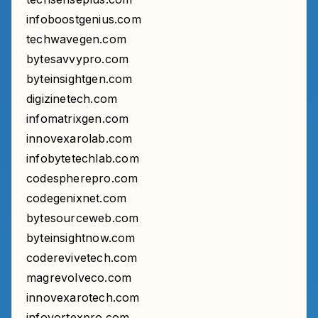
infoboostgenius.com
techwavegen.com
bytesavvypro.com
byteinsightgen.com
digizinetech.com
infomatrixgen.com
innovexarolab.com
infobytetechlab.com
codespherepro.com
codegenixnet.com
bytesourceweb.com
byteinsightnow.com
coderevivetech.com
magrevolveco.com
innovexarotech.com
infovortexpro.com