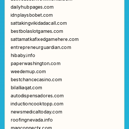
dailyhubpages.com
idnplaysbobet.com
sattakingvikidadacall.com
bestbolaslotgames.com
sattamatkafixedgamehere.com
entrepreneurguardian.com
hibaby.info
paperwashington.com
weedemup.com
bestchancecasino.com
bilalliaqat.com
autodispensadores.com
inductioncooktopp.com
newsmedicaltoday.com
roofingnevada.info
magconnectx.com