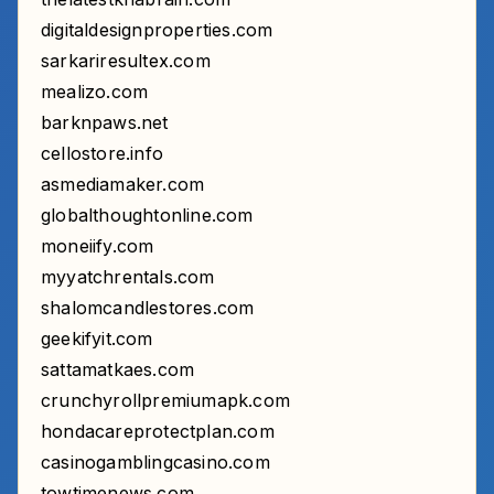
digitaldesignproperties.com
sarkariresultex.com
mealizo.com
barknpaws.net
cellostore.info
asmediamaker.com
globalthoughtonline.com
moneiify.com
myyatchrentals.com
shalomcandlestores.com
geekifyit.com
sattamatkaes.com
crunchyrollpremiumapk.com
hondacareprotectplan.com
casinogamblingcasino.com
towtimenews.com