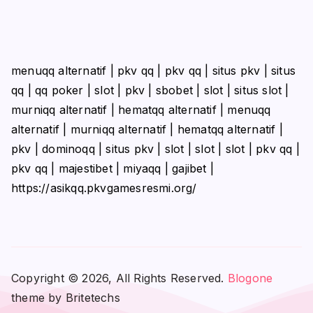
menuqq alternatif
|
pkv qq
|
pkv qq
|
situs pkv
|
situs
qq
|
qq poker
|
slot
|
pkv
|
sbobet
|
slot
|
situs slot
|
murniqq alternatif
|
hematqq alternatif
|
menuqq
alternatif
|
murniqq alternatif
|
hematqq alternatif
|
pkv
|
dominoqq
|
situs pkv
|
slot
|
slot
|
slot
|
pkv qq
|
pkv qq
|
majestibet
|
miyaqq
|
gajibet
|
https://asikqq.pkvgamesresmi.org/
Copyright © 2026, All Rights Reserved.
Blogone
theme by Britetechs