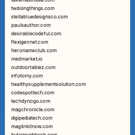
twdoingthings.com
stellabluedesignsco.com
paulsauthor.com
desirablecodeful.com
flexigennet.com
heronameclub.com
medmarket.io
outdoortablez.com
infotomy.com
healthysupplementsolution.com
codespottech.com
techdynogo.com
magchronicle.com
digipediatech.com
maglinkitnow.com
byteinsightweb.com