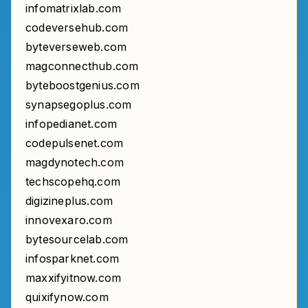
infomatrixlab.com
codeversehub.com
byteverseweb.com
magconnecthub.com
byteboostgenius.com
synapsegoplus.com
infopedianet.com
codepulsenet.com
magdynotech.com
techscopehq.com
digizineplus.com
innovexaro.com
bytesourcelab.com
infosparknet.com
maxxifyitnow.com
quixifynow.com