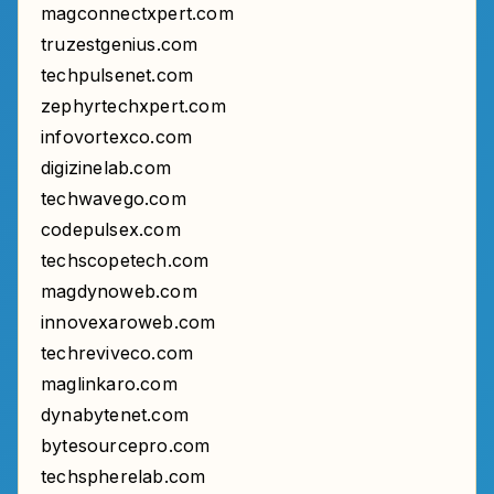
magconnectxpert.com
truzestgenius.com
techpulsenet.com
zephyrtechxpert.com
infovortexco.com
digizinelab.com
techwavego.com
codepulsex.com
techscopetech.com
magdynoweb.com
innovexaroweb.com
techreviveco.com
maglinkaro.com
dynabytenet.com
bytesourcepro.com
techspherelab.com