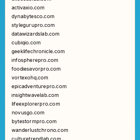
activaxio.com
dynabytesco.com
stylegurupro.com
datawizardslab.com
cubiqio.com
geeklifechronicle.com
infospherepro.com
foodiesavorpro.com
vortexohq.com
epicadventurepro.com
insightwavelab.com
lifeexplorerpro.com
novusgo.com
bytestormpro.com
wanderlustchrono.com
culturetrendlab.com