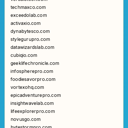
techmaxco.com
exceedolab.com
activaxio.com
dynabytesco.com
stylegurupro.com
datawizardslab.com
cubiqio.com
geeklifechronicle.com
infospherepro.com
foodiesavorpro.com
vortexohq.com
epicadventurepro.com
insightwavelab.com
lifeexplorerpro.com
novusgo.com
bytestormpro.com