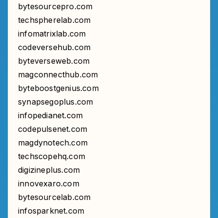
bytesourcepro.com
techspherelab.com
infomatrixlab.com
codeversehub.com
byteverseweb.com
magconnecthub.com
byteboostgenius.com
synapsegoplus.com
infopedianet.com
codepulsenet.com
magdynotech.com
techscopehq.com
digizineplus.com
innovexaro.com
bytesourcelab.com
infosparknet.com