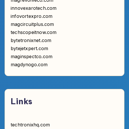
magrevolveco.com
innovexarotech.com
infovortexpro.com
magcircuitplus.com
techscopeitnow.com
bytetronixnet.com
bytejetxpert.com
maginspectco.com
magdynogo.com
Links
techtronixhq.com