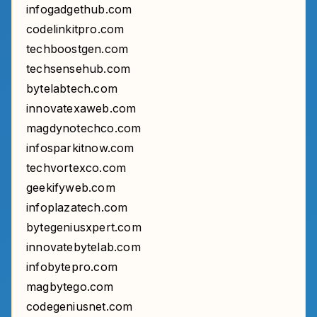
infogadgethub.com
codelinkitpro.com
techboostgen.com
techsensehub.com
bytelabtech.com
innovatexaweb.com
magdynotechco.com
infosparkitnow.com
techvortexco.com
geekifyweb.com
infoplazatech.com
bytegeniusxpert.com
innovatebytelab.com
infobytepro.com
magbytego.com
codegeniusnet.com