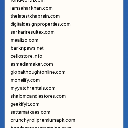
fondworth.com
iamseharkhan.com
thelatestkhabrain.com
digitaldesignproperties.com
sarkariresultex.com
mealizo.com
barknpaws.net
cellostore.info
asmediamaker.com
globalthoughtonline.com
moneiify.com
myyatchrentals.com
shalomcandlestores.com
geekifyit.com
sattamatkaes.com
crunchyrollpremiumapk.com