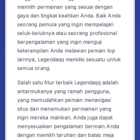
memilih permainan yang sesuai dengan
gaya dan tingkat keahlian Anda. Baik Anda
seorang pemula yang ingin mempelajari
seluk-beluknya atau seorang profesional
berpengalaman yang ingin menguji
keterampilan Anda melawan pemain top
lainnya, Legendaqq memiliki sesuatu untuk
semua orang.
Salah satu fitur terbaik Legendaqq adalah
antarmukanya yang ramah pengguna,
yang memudahkan pemain menavigasi
situs dan menemukan permainan yang
ingin mereka mainkan. Anda juga dapat
menyesuaikan pengalaman bermain Anda
dengan memilih taruhan dan batas meja