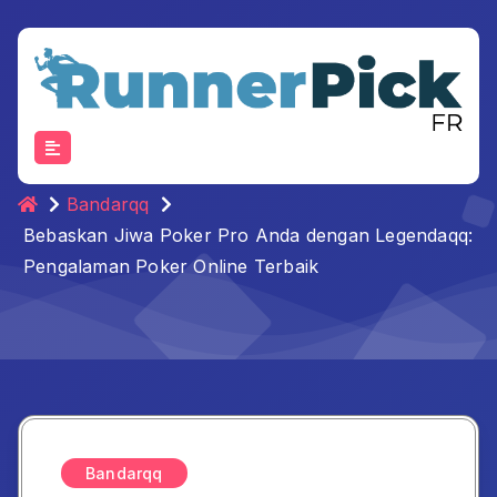
Skip
to
content
Bandarqq
Bebaskan Jiwa Poker Pro Anda dengan Legendaqq:
Pengalaman Poker Online Terbaik
Bandarqq