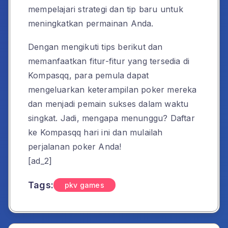
mempelajari strategi dan tip baru untuk
meningkatkan permainan Anda.
Dengan mengikuti tips berikut dan
memanfaatkan fitur-fitur yang tersedia di
Kompasqq, para pemula dapat
mengeluarkan keterampilan poker mereka
dan menjadi pemain sukses dalam waktu
singkat. Jadi, mengapa menunggu? Daftar
ke Kompasqq hari ini dan mulailah
perjalanan poker Anda!
[ad_2]
Tags:
pkv games