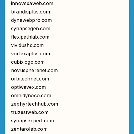
innovexaweb.com
brandioplus.com
dynawebpro.com
synapsegen.com
flexipathlab.com
vividushq.com
vortexaplus.com
cubixiogo.com
novuspherenet.com
orbitechnet.com
optiwavex.com
omnidynoco.com
zephyrtechhub.com
truzestweb.com
synapsexpert.com
zentarolab.com