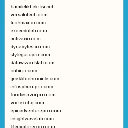
hamilelikbelirtisi.net
versalotech.com
techmaxco.com
exceedolab.com
activaxio.com
dynabytesco.com
stylegurupro.com
datawizardslab.com
cubiqio.com
geeklifechronicle.com
infospherepro.com
foodiesavorpro.com
vortexohq.com
epicadventurepro.com
insightwavelab.com
lifeexplorerpro.com