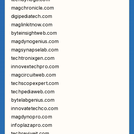
magchronicle.com
digipediatech.com
maglinkitnow.com
byteinsightweb.com
magdynogenius.com
magsynapselab.com
techtronixgen.com
innovextechpro.com
magcircuitweb.com
techscopexpert.com
techpediaweb.com
bytelabgenius.com
innovatetechco.com
magdynopro.com
infoplazapro.com
techreviveit.com