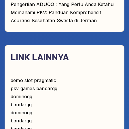
Pengertian ADUQQ : Yang Perlu Anda Ketahui
Memahami PKV: Panduan Komprehensif
Asuransi Kesehatan Swasta di Jerman
LINK LAINNYA
demo slot pragmatic
pkv games bandarqq
dominoqq
bandarqq
dominoqq
bandarqq
bandarqq