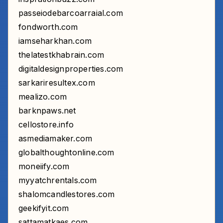
passeiodebarcoarraial.com
fondworth.com
iamseharkhan.com
thelatestkhabrain.com
digitaldesignproperties.com
sarkariresultex.com
mealizo.com
barknpaws.net
cellostore.info
asmediamaker.com
globalthoughtonline.com
moneiify.com
myyatchrentals.com
shalomcandlestores.com
geekifyit.com
sattamatkaes.com