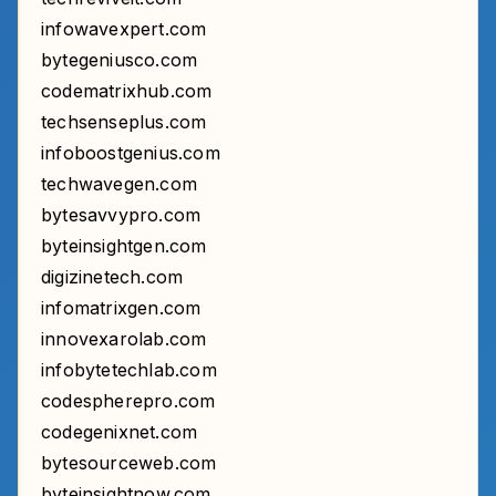
infowavexpert.com
bytegeniusco.com
codematrixhub.com
techsenseplus.com
infoboostgenius.com
techwavegen.com
bytesavvypro.com
byteinsightgen.com
digizinetech.com
infomatrixgen.com
innovexarolab.com
infobytetechlab.com
codespherepro.com
codegenixnet.com
bytesourceweb.com
byteinsightnow.com