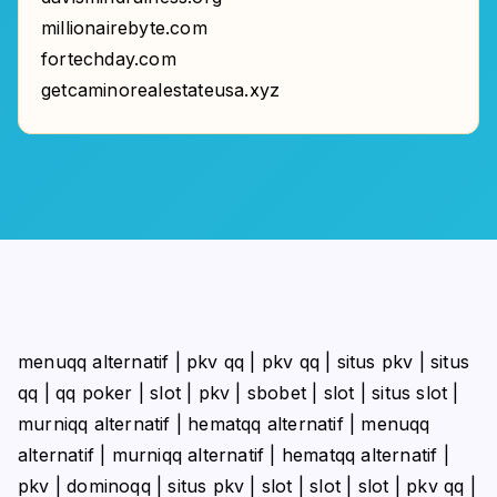
millionairebyte.com
fortechday.com
getcaminorealestateusa.xyz
menuqq alternatif
|
pkv qq
|
pkv qq
|
situs pkv
|
situs
qq
|
qq poker
|
slot
|
pkv
|
sbobet
|
slot
|
situs slot
|
murniqq alternatif
|
hematqq alternatif
|
menuqq
alternatif
|
murniqq alternatif
|
hematqq alternatif
|
pkv
|
dominoqq
|
situs pkv
|
slot
|
slot
|
slot
|
pkv qq
|