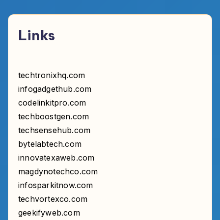
Links
techtronixhq.com
infogadgethub.com
codelinkitpro.com
techboostgen.com
techsensehub.com
bytelabtech.com
innovatexaweb.com
magdynotechco.com
infosparkitnow.com
techvortexco.com
geekifyweb.com