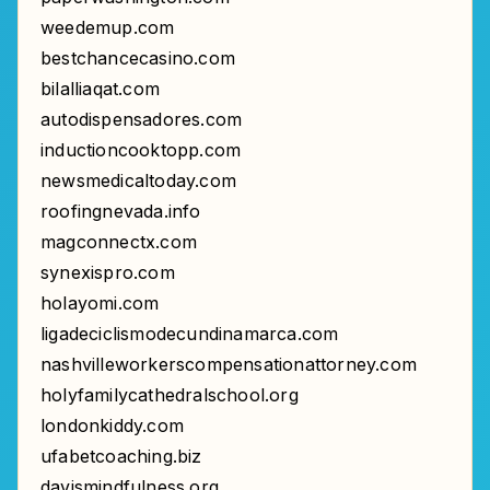
weedemup.com
bestchancecasino.com
bilalliaqat.com
autodispensadores.com
inductioncooktopp.com
newsmedicaltoday.com
roofingnevada.info
magconnectx.com
synexispro.com
holayomi.com
ligadeciclismodecundinamarca.com
nashvilleworkerscompensationattorney.com
holyfamilycathedralschool.org
londonkiddy.com
ufabetcoaching.biz
davismindfulness.org