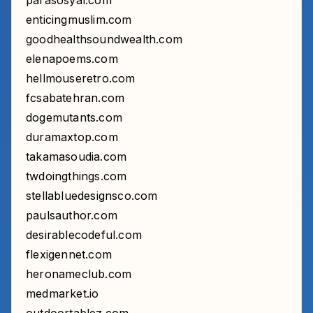
parasosyal.com
enticingmuslim.com
goodhealthsoundwealth.com
elenapoems.com
hellmouseretro.com
fcsabatehran.com
dogemutants.com
duramaxtop.com
takamasoudia.com
twdoingthings.com
stellabluedesignsco.com
paulsauthor.com
desirablecodeful.com
flexigennet.com
heronameclub.com
medmarket.io