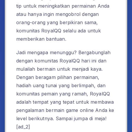
tip untuk meningkatkan permainan Anda
atau hanya ingin mengobrol dengan
orang-orang yang berpikiran sama,
komunitas RoyalQQ selalu ada untuk
memberikan bantuan.
Jadi mengapa menunggu? Bergabunglah
dengan komunitas RoyalQQ hari ini dan
mulailah bermain untuk menjadi kaya.
Dengan beragam pilihan permainan,
hadiah uang tunai yang berlimpah, dan
komunitas pemain yang ramah, RoyalQQ
adalah tempat yang tepat untuk membawa
pengalaman bermain game online Anda ke
level berikutnya. Sampai jumpa di meja!
[ad_2]