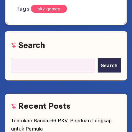
Tags:
pkv games
Search
Search
Recent Posts
Temukan Bandar66 PKV: Panduan Lengkap
untuk Pemula