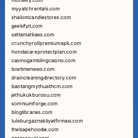
moneiify.com
myyatchrentals.com
shalomcandlestores.com
geekifyit.com
sattamatkaes.com
crunchyrollpremiumapk.com
hondacareprotectplan.com
casinogamblingcasino.com
towtimenews.com
draincleaningdirectory.com
baotangmythuathcm.com
jethukukburosu.com
somniumforge.com
bloglibraries.com
luleburgaznakliyatfirmasi.com
thebapehoodie.com