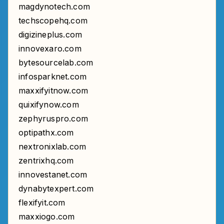
magdynotech.com
techscopehq.com
digizineplus.com
innovexaro.com
bytesourcelab.com
infosparknet.com
maxxifyitnow.com
quixifynow.com
zephyruspro.com
optipathx.com
nextronixlab.com
zentrixhq.com
innovestanet.com
dynabytexpert.com
flexifyit.com
maxxiogo.com