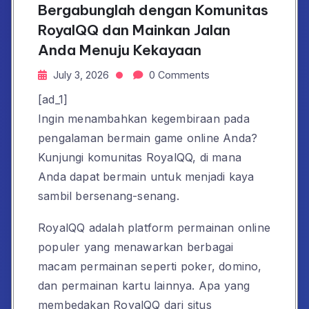
Bergabunglah dengan Komunitas
RoyalQQ dan Mainkan Jalan
Anda Menuju Kekayaan
July 3, 2026
0 Comments
[ad_1]
Ingin menambahkan kegembiraan pada
pengalaman bermain game online Anda?
Kunjungi komunitas RoyalQQ, di mana
Anda dapat bermain untuk menjadi kaya
sambil bersenang-senang.
RoyalQQ adalah platform permainan online
populer yang menawarkan berbagai
macam permainan seperti poker, domino,
dan permainan kartu lainnya. Apa yang
membedakan RoyalQQ dari situs