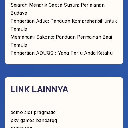
Sejarah Menarik Capsa Susun: Perjalanan
Budaya
Pengertian Aduq: Panduan Komprehensif untuk
Pemula
Memahami Sakong: Panduan Permainan Bagi
Pemula
Pengertian ADUQQ : Yang Perlu Anda Ketahui
LINK LAINNYA
demo slot pragmatic
pkv games bandarqq