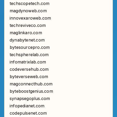
techscopetech.com
magdynoweb.com
innovexaroweb.com
techreviveco.com
maglinkaro.com
dynabytenet.com
bytesourcepro.com
techspherelab.com
infomatrixlab.com
codeversehub.com
byteverseweb.com
magconnecthub.com
byteboostgenius.com
synapsegoplus.com
infopedianet.com
codepulsenet.com