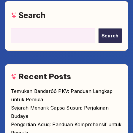
Search
Search
Recent Posts
Temukan Bandar66 PKV: Panduan Lengkap
untuk Pemula
Sejarah Menarik Capsa Susun: Perjalanan
Budaya
Pengertian Aduq: Panduan Komprehensif untuk
Pemula