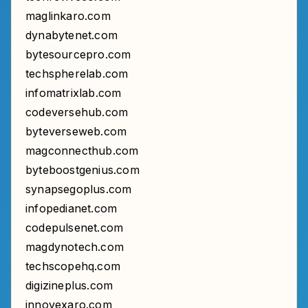
maglinkaro.com
dynabytenet.com
bytesourcepro.com
techspherelab.com
infomatrixlab.com
codeversehub.com
byteverseweb.com
magconnecthub.com
byteboostgenius.com
synapsegoplus.com
infopedianet.com
codepulsenet.com
magdynotech.com
techscopehq.com
digizineplus.com
innovexaro.com