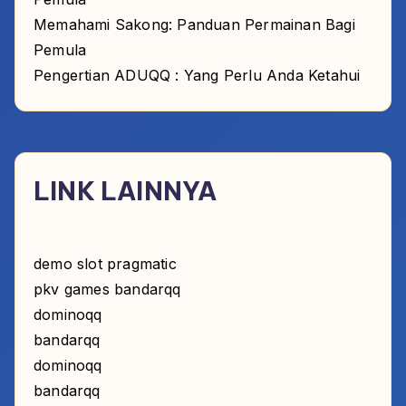
Memahami Sakong: Panduan Permainan Bagi
Pemula
Pengertian ADUQQ : Yang Perlu Anda Ketahui
LINK LAINNYA
demo slot pragmatic
pkv games bandarqq
dominoqq
bandarqq
dominoqq
bandarqq