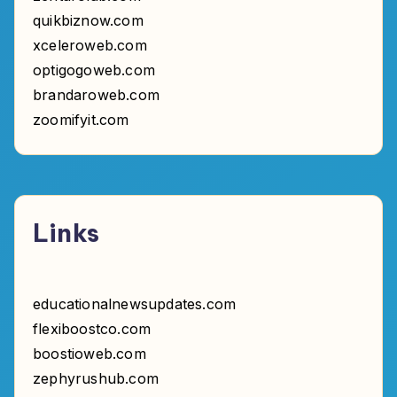
quikbiznow.com
xceleroweb.com
optigogoweb.com
brandaroweb.com
zoomifyit.com
Links
educationalnewsupdates.com
flexiboostco.com
boostioweb.com
zephyrushub.com