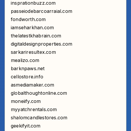
insprationbuzz.com
passeiodebarcoarraial.com
fondworth.com
iamseharkhan.com
thelatestkhabrain.com
digitaldesignproperties.com
sarkariresultex.com
mealizo.com
barknpaws.net
cellostore.info
asmediamaker.com
globalthoughtonline.com
moneiify.com
myyatchrentals.com
shalomcandlestores.com
geekifyit.com