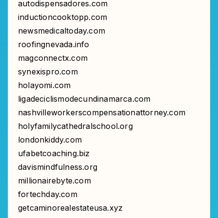
autodispensadores.com
inductioncooktopp.com
newsmedicaltoday.com
roofingnevada.info
magconnectx.com
synexispro.com
holayomi.com
ligadeciclismodecundinamarca.com
nashvilleworkerscompensationattorney.com
holyfamilycathedralschool.org
londonkiddy.com
ufabetcoaching.biz
davismindfulness.org
millionairebyte.com
fortechday.com
getcaminorealestateusa.xyz