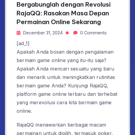
Bergabunglah dengan Revolusi
RajaQQ: Rasakan Masa Depan
Permainan Online Sekarang
December 31, 2024
0 Comments
[ad_1]
Apakah Anda bosan dengan pengalaman
bermain game online yang itu-itu saja?
Apakah Anda mencari sesuatu yang baru
dan menarik untuk meningkatkan rutinitas
bermain game Anda? Kunjungi RajaQQ,
platform game online terbaru dan terhebat
yang merevolusi cara kita bermain game
online.
RajaQQ menawarkan berbagai macam
permainan untuk dipilih, termasuk poker,