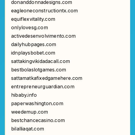
donanddonnadesigns.com
eagleoneconstructiontx.com
equiflexvitality.com
onlylovesg.com
activedesenvolvimento.com
dailyhubpages.com
idnplaysbobet.com
sattakingvikidadacall.com
bestbolaslotgames.com
sattamatkafixedgamehere.com
entrepreneurguardian.com
hibaby.info
paperwashington.com
weedemup.com
bestchancecasino.com
bilalliaqat.com