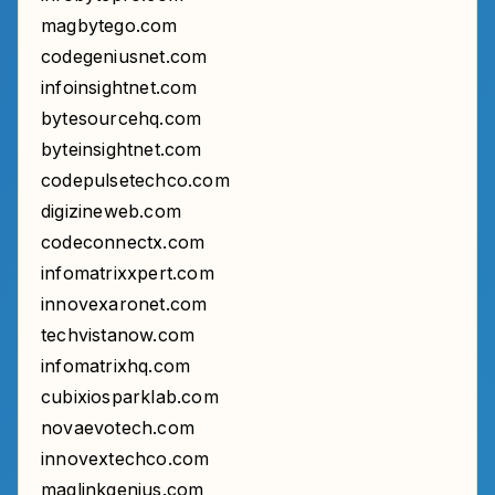
magbytego.com
codegeniusnet.com
infoinsightnet.com
bytesourcehq.com
byteinsightnet.com
codepulsetechco.com
digizineweb.com
codeconnectx.com
infomatrixxpert.com
innovexaronet.com
techvistanow.com
infomatrixhq.com
cubixiosparklab.com
novaevotech.com
innovextechco.com
maglinkgenius.com