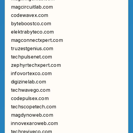
magcircuitlab.com
codewavex.com
byteboostco.com
elektrabyteco.com
magconnectxpert.com
truzestgenius.com
techpulsenet.com
zephyrtechxpert.com
infovortexco.com
digizinelab.com
techwavego.com
codepulsex.com
techscopetech.com
magdynoweb.com
innovexaroweb.com
techreviveco.com