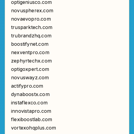
optigeniusco.com
novuspherex.com
novaevopro.com
trusparktech.com
trubrandzhq.com
boostifynet.com
nexventpro.com
zephyrtechx.com
optigoxpert.com
novuswayz.com
actifypro.com
dynaboostx.com
instaflexco.com
innovistapro.com
flexiboostlab.com
vortexohqplus.com