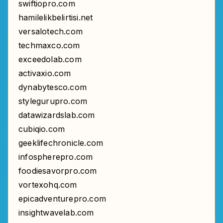
swiftiopro.com
hamilelikbelirtisi.net
versalotech.com
techmaxco.com
exceedolab.com
activaxio.com
dynabytesco.com
stylegurupro.com
datawizardslab.com
cubiqio.com
geeklifechronicle.com
infospherepro.com
foodiesavorpro.com
vortexohq.com
epicadventurepro.com
insightwavelab.com