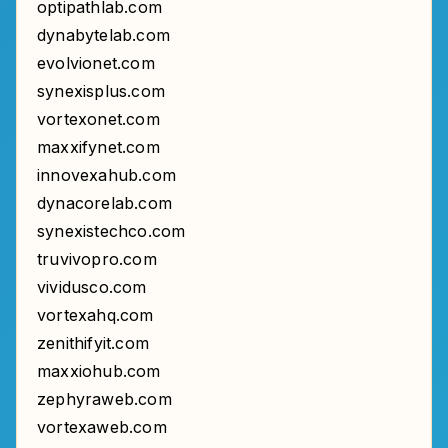
optipathlab.com
dynabytelab.com
evolvionet.com
synexisplus.com
vortexonet.com
maxxifynet.com
innovexahub.com
dynacorelab.com
synexistechco.com
truvivopro.com
vividusco.com
vortexahq.com
zenithifyit.com
maxxiohub.com
zephyraweb.com
vortexaweb.com