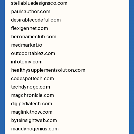
stellabluedesignsco.com
paulsauthor.com
desirablecodeful.com
flexigennet.com
heronameclub.com
medmarket.io
outdoortablez.com
infotomy.com
healthysupplementsolution.com
codespottech.com
techdynogo.com
magchronicle.com
digipediatech.com
maglinkitnow.com
byteinsightweb.com
magdynogenius.com