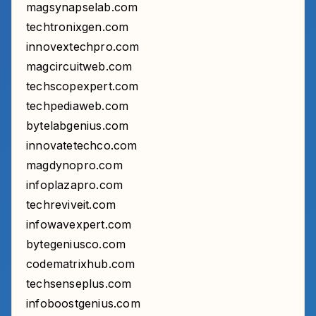
magsynapselab.com
techtronixgen.com
innovextechpro.com
magcircuitweb.com
techscopexpert.com
techpediaweb.com
bytelabgenius.com
innovatetechco.com
magdynopro.com
infoplazapro.com
techreviveit.com
infowavexpert.com
bytegeniusco.com
codematrixhub.com
techsenseplus.com
infoboostgenius.com