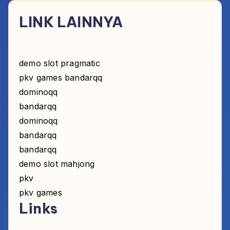
LINK LAINNYA
demo slot pragmatic
pkv games bandarqq
dominoqq
bandarqq
dominoqq
bandarqq
bandarqq
demo slot mahjong
pkv
pkv games
Links