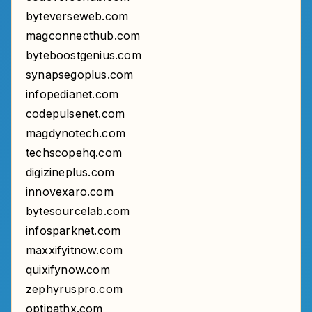
byteverseweb.com
magconnecthub.com
byteboostgenius.com
synapsegoplus.com
infopedianet.com
codepulsenet.com
magdynotech.com
techscopehq.com
digizineplus.com
innovexaro.com
bytesourcelab.com
infosparknet.com
maxxifyitnow.com
quixifynow.com
zephyruspro.com
optipathx.com