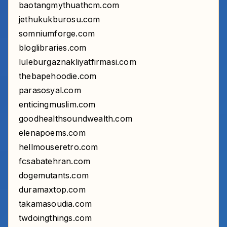
baotangmythuathcm.com
jethukukburosu.com
somniumforge.com
bloglibraries.com
luleburgaznakliyatfirmasi.com
thebapehoodie.com
parasosyal.com
enticingmuslim.com
goodhealthsoundwealth.com
elenapoems.com
hellmouseretro.com
fcsabatehran.com
dogemutants.com
duramaxtop.com
takamasoudia.com
twdoingthings.com