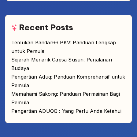
Recent Posts
Temukan Bandar66 PKV: Panduan Lengkap
untuk Pemula
Sejarah Menarik Capsa Susun: Perjalanan
Budaya
Pengertian Aduq: Panduan Komprehensif untuk
Pemula
Memahami Sakong: Panduan Permainan Bagi
Pemula
Pengertian ADUQQ : Yang Perlu Anda Ketahui