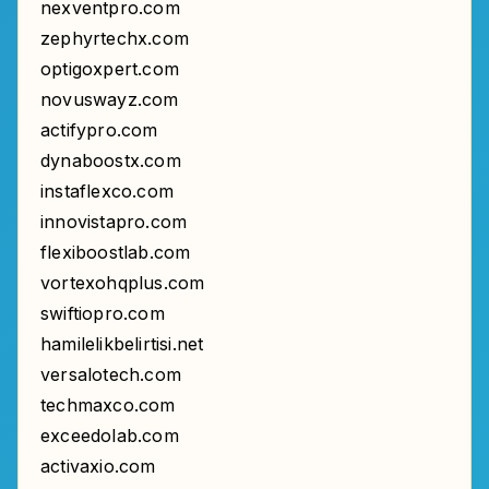
nexventpro.com
zephyrtechx.com
optigoxpert.com
novuswayz.com
actifypro.com
dynaboostx.com
instaflexco.com
innovistapro.com
flexiboostlab.com
vortexohqplus.com
swiftiopro.com
hamilelikbelirtisi.net
versalotech.com
techmaxco.com
exceedolab.com
activaxio.com