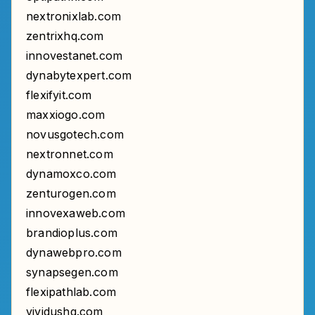
nextronixlab.com
zentrixhq.com
innovestanet.com
dynabytexpert.com
flexifyit.com
maxxiogo.com
novusgotech.com
nextronnet.com
dynamoxco.com
zenturogen.com
innovexaweb.com
brandioplus.com
dynawebpro.com
synapsegen.com
flexipathlab.com
vividushq.com