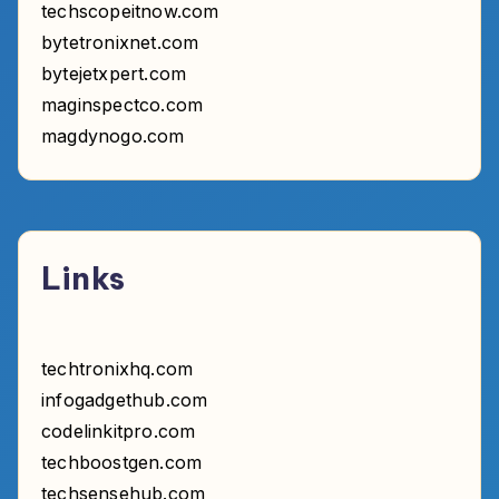
techscopeitnow.com
bytetronixnet.com
bytejetxpert.com
maginspectco.com
magdynogo.com
Links
techtronixhq.com
infogadgethub.com
codelinkitpro.com
techboostgen.com
techsensehub.com