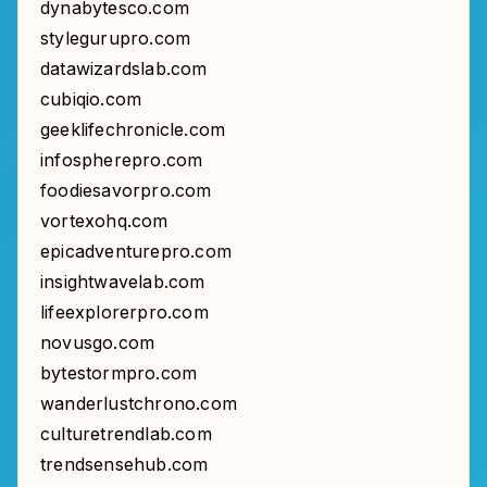
dynabytesco.com
stylegurupro.com
datawizardslab.com
cubiqio.com
geeklifechronicle.com
infospherepro.com
foodiesavorpro.com
vortexohq.com
epicadventurepro.com
insightwavelab.com
lifeexplorerpro.com
novusgo.com
bytestormpro.com
wanderlustchrono.com
culturetrendlab.com
trendsensehub.com