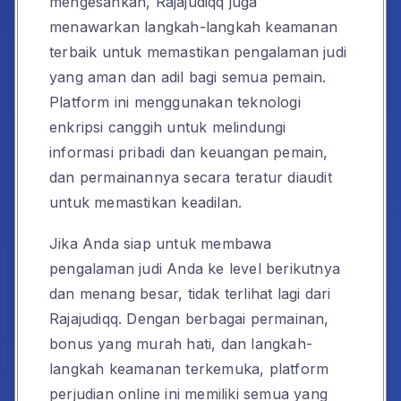
mengesankan, Rajajudiqq juga
menawarkan langkah-langkah keamanan
terbaik untuk memastikan pengalaman judi
yang aman dan adil bagi semua pemain.
Platform ini menggunakan teknologi
enkripsi canggih untuk melindungi
informasi pribadi dan keuangan pemain,
dan permainannya secara teratur diaudit
untuk memastikan keadilan.
Jika Anda siap untuk membawa
pengalaman judi Anda ke level berikutnya
dan menang besar, tidak terlihat lagi dari
Rajajudiqq. Dengan berbagai permainan,
bonus yang murah hati, dan langkah-
langkah keamanan terkemuka, platform
perjudian online ini memiliki semua yang