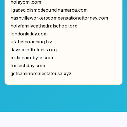
holayomi.com
ligadeciclismodecundinamarca.com
nashvilleworkerscompensationattorney.com
holyfamilycathedralschool.org
londonkiddy.com
ufabetcoaching.biz
davismindfulness.org
millionairebyte.com
fortechday.com
getcaminorealestateusa.xyz