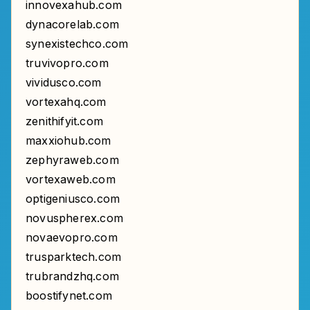
innovexahub.com
dynacorelab.com
synexistechco.com
truvivopro.com
vividusco.com
vortexahq.com
zenithifyit.com
maxxiohub.com
zephyraweb.com
vortexaweb.com
optigeniusco.com
novuspherex.com
novaevopro.com
trusparktech.com
trubrandzhq.com
boostifynet.com