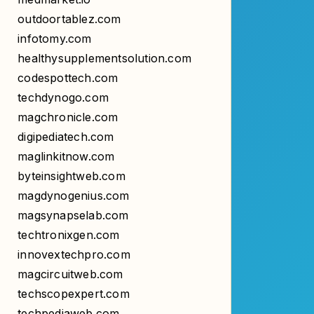
infotomy.com
healthysupplementsolution.com
codespottech.com
techdynogo.com
magchronicle.com
digipediatech.com
maglinkitnow.com
byteinsightweb.com
magdynogenius.com
magsynapselab.com
techtronixgen.com
innovextechpro.com
magcircuitweb.com
techscopexpert.com
techpediaweb.com
bytelabgenius.com