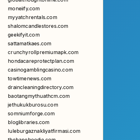
myyatchrentals.com
shalomcandlestores.com
geekifyit.com
sattamatkaes.com
crunchyrollpremiumapk.com
hondacareprotectplan.com
casinogamblingcasino.com
towtimenews.com
draincleaningdirectory.com
baotangmythuathcm.com
jethukukburosu.com
somniumforge.com
bloglibraries.com
luleburgaznakliyatfirmasi.com
thebapehoodie.com
parasosyal.com