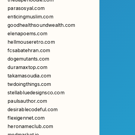
enticingmuslim.com
goodhealthsoundwealth.com
elenapoems.com
hellmouseretro.com
fcsabatehran.com
dogemutants.com
duramaxtop.com
takamasoudia.com
twdoingthings.com
stellabluedesignsco.com
paulsauthor.com
desirablecodeful.com
flexigennet.com
heronameclub.com
medmarket.io
outdoortablez.com