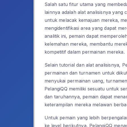
Salah satu fitur utama yang membeda
lainnya adalah alat analisisnya yang
untuk melacak kemajuan mereka, me
mengidentifikasi area yang dapat me
analitik ini, pemain dapat memperol
kelemahan mereka, membantu mereka
kompetitif dalam permainan mereka.
Selain tutorial dan alat analisisny
permainan dan turnamen untuk diikut
menyukai permainan uang, turnamen 
PelangiQQ memiliki sesuatu untuk s
dan taruhannya, pemain dapat menant
keterampilan mereka melawan berbag
Untuk pemain yang lebih berpengal
ke level berikutnya, PelangiQQ mena