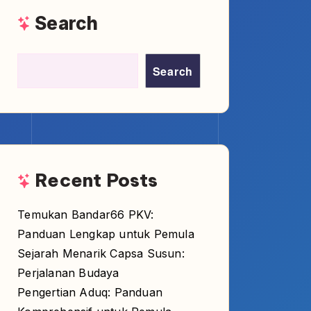
Search
Recent Posts
Temukan Bandar66 PKV:
Panduan Lengkap untuk Pemula
Sejarah Menarik Capsa Susun:
Perjalanan Budaya
Pengertian Aduq: Panduan
Komprehensif untuk Pemula
Memahami Sakong: Panduan