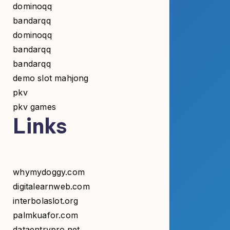
dominoqq
bandarqq
bandarqq
demo slot mahjong
pkv
pkv games
Links
whymydoggy.com
digitalearnweb.com
interbolaslot.org
palmkuafor.com
dataentrypro.net
dreamrummypro.com