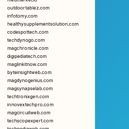
infotomy.com
healthysupplementsolution.com
codespottech.com
techdynogo.com
magchronicle.com
digipediatech.com
maglinkitnow.com
byteinsightweb.com
magdynogenius.com
magsynapselab.com
techtronixgen.com
innovextechpro.com
magcircuitweb.com
techscopexpert.com
techpediaweb.com
bytelabgenius.com