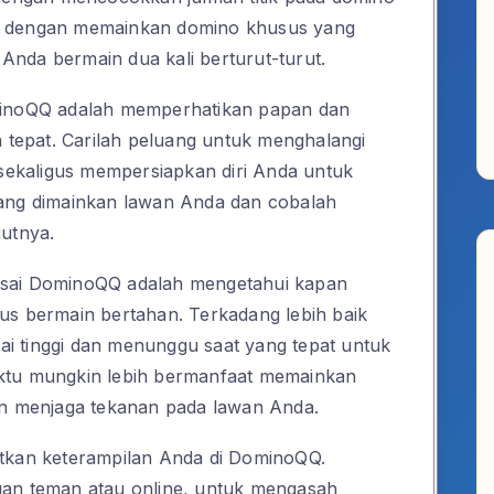
u dengan memainkan domino khusus yang
nda bermain dua kali berturut-turut.
ominoQQ adalah memperhatikan papan dan
epat. Carilah peluang untuk menghalangi
ekaligus mempersiapkan diri Anda untuk
yang dimainkan lawan Anda dan cobalah
jutnya.
asai DominoQQ adalah mengetahui kapan
us bermain bertahan. Terkadang lebih baik
i tinggi dan menunggu saat yang tepat untuk
ktu mungkin lebih bermanfaat memainkan
an menjaga tekanan pada lawan Anda.
atkan keterampilan Anda di DominoQQ.
gan teman atau online, untuk mengasah