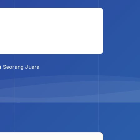
i Seorang Juara
Search