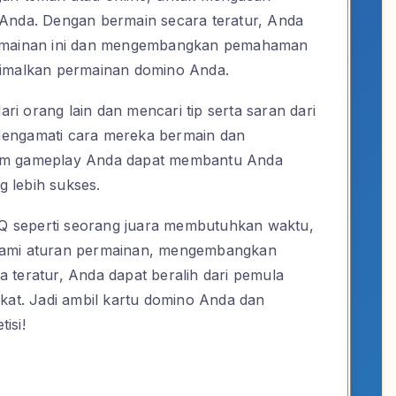
 Anda. Dengan bermain secara teratur, Anda
ermainan ini dan mengembangkan pemahaman
simalkan permainan domino Anda.
ari orang lain dan mencari tip serta saran dari
Mengamati cara mereka bermain dan
lam gameplay Anda dapat membantu Anda
 lebih sukses.
 seperti seorang juara membutuhkan waktu,
hami aturan permainan, mengembangkan
ra teratur, Anda dapat beralih dari pemula
gkat. Jadi ambil kartu domino Anda dan
isi!