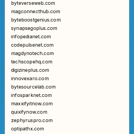
byteverseweb.com
magconnecthub.com
byteboostgenius.com
synapsegoplus.com
infopedianet.com
codepulsenet.com
magdynotech.com
techscopehq.com
digizineplus.com
innovexaro.com
bytesourcelab.com
infosparknet.com
maxxifyitnow.com
quixifynow.com
zephyruspro.com
optipathx.com