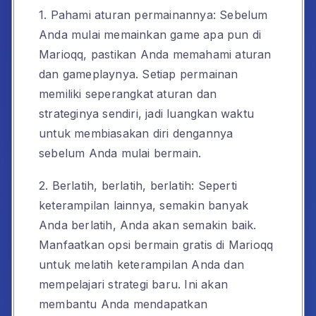
1. Pahami aturan permainannya: Sebelum
Anda mulai memainkan game apa pun di
Marioqq, pastikan Anda memahami aturan
dan gameplaynya. Setiap permainan
memiliki seperangkat aturan dan
strateginya sendiri, jadi luangkan waktu
untuk membiasakan diri dengannya
sebelum Anda mulai bermain.
2. Berlatih, berlatih, berlatih: Seperti
keterampilan lainnya, semakin banyak
Anda berlatih, Anda akan semakin baik.
Manfaatkan opsi bermain gratis di Marioqq
untuk melatih keterampilan Anda dan
mempelajari strategi baru. Ini akan
membantu Anda mendapatkan