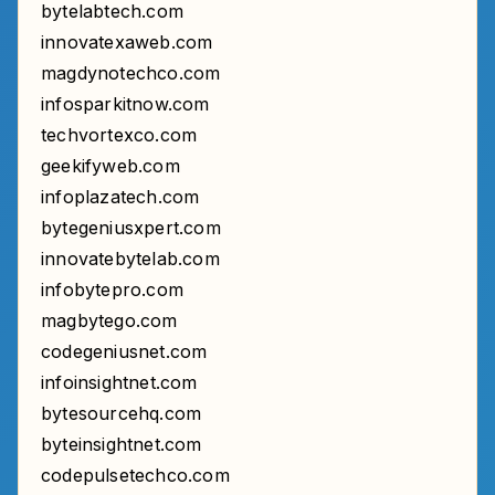
bytelabtech.com
innovatexaweb.com
magdynotechco.com
infosparkitnow.com
techvortexco.com
geekifyweb.com
infoplazatech.com
bytegeniusxpert.com
innovatebytelab.com
infobytepro.com
magbytego.com
codegeniusnet.com
infoinsightnet.com
bytesourcehq.com
byteinsightnet.com
codepulsetechco.com