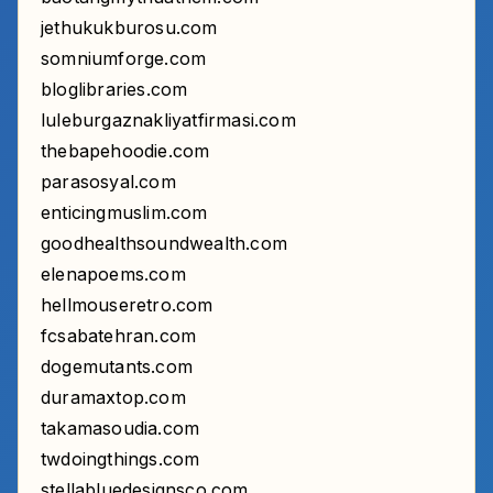
jethukukburosu.com
somniumforge.com
bloglibraries.com
luleburgaznakliyatfirmasi.com
thebapehoodie.com
parasosyal.com
enticingmuslim.com
goodhealthsoundwealth.com
elenapoems.com
hellmouseretro.com
fcsabatehran.com
dogemutants.com
duramaxtop.com
takamasoudia.com
twdoingthings.com
stellabluedesignsco.com