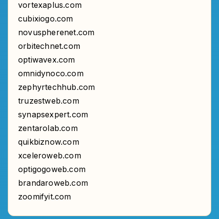
vortexaplus.com
cubixiogo.com
novuspherenet.com
orbitechnet.com
optiwavex.com
omnidynoco.com
zephyrtechhub.com
truzestweb.com
synapsexpert.com
zentarolab.com
quikbiznow.com
xceleroweb.com
optigogoweb.com
brandaroweb.com
zoomifyit.com