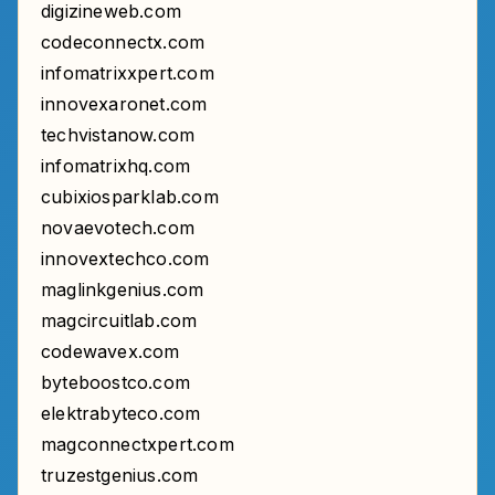
digizineweb.com
codeconnectx.com
infomatrixxpert.com
innovexaronet.com
techvistanow.com
infomatrixhq.com
cubixiosparklab.com
novaevotech.com
innovextechco.com
maglinkgenius.com
magcircuitlab.com
codewavex.com
byteboostco.com
elektrabyteco.com
magconnectxpert.com
truzestgenius.com