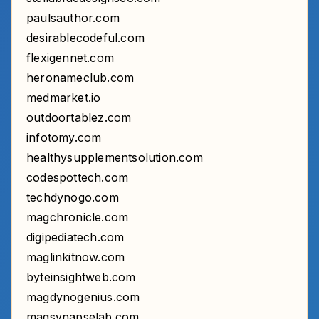
paulsauthor.com
desirablecodeful.com
flexigennet.com
heronameclub.com
medmarket.io
outdoortablez.com
infotomy.com
healthysupplementsolution.com
codespottech.com
techdynogo.com
magchronicle.com
digipediatech.com
maglinkitnow.com
byteinsightweb.com
magdynogenius.com
magsynapselab.com