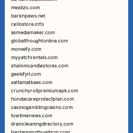
mealizo.com
barknpaws.net
cellostore.info
asmediamaker.com
globalthoughtonline.com
moneiify.com
myyatchrentals.com
shalomcandlestores.com
geekifyit.com
sattamatkaes.com
crunchyrollpremiumapk.com
hondacareprotectplan.com
casinogamblingcasino.com
towtimenews.com
draincleaningdirectory.com
baotangmythuathcm.com