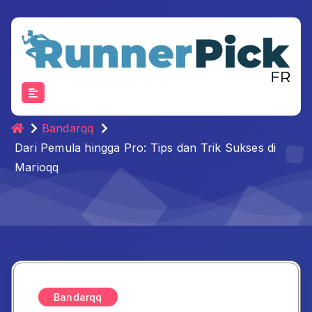
Skip
to
content
Bandarqq
Dari Pemula hingga Pro: Tips dan Trik Sukses di
Marioqq
Bandarqq