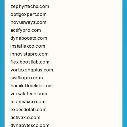
zephyrtechx.com
optigoxpert.com
novuswayz.com
actifypro.com
dynaboostx.com
instaflexco.com
innovistapro.com
flexiboostlab.com
vortexohqplus.com
swiftiopro.com
hamilelikbelirtisi.net
versalotech.com
techmaxco.com
exceedolab.com
activaxio.com
dynabytesco.com