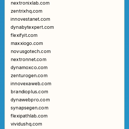
nextronixlab.com
zentrixhq.com
innovestanet.com
dynabytexpert.com
flexifyit.com
maxxiogo.com
novusgotech.com
nextronnet.com
dynamoxco.com
zenturogen.com
innovexaweb.com
brandioplus.com
dynawebpro.com
synapsegen.com
flexipathlab.com
vividushq.com