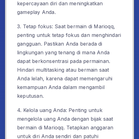
kepercayaan diri dan meningkatkan
gameplay Anda.
3. Tetap fokus: Saat bermain di Marioqq,
penting untuk tetap fokus dan menghindari
gangguan. Pastikan Anda berada di
lingkungan yang tenang di mana Anda
dapat berkonsentrasi pada permainan.
Hindari multitasking atau bermain saat
Anda lelah, karena dapat memengaruhi
kemampuan Anda dalam mengambil
keputusan.
4. Kelola uang Anda: Penting untuk
mengelola uang Anda dengan bijak saat
bermain di Marioqq. Tetapkan anggaran
untuk diri Anda sendiri dan patuhi