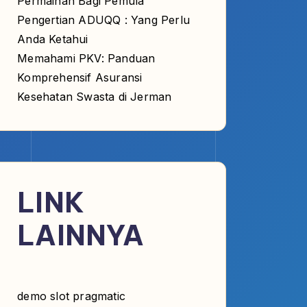
Anda Ketahui
Memahami PKV: Panduan
Komprehensif Asuransi
Kesehatan Swasta di Jerman
LINK
LAINNYA
demo slot pragmatic
pkv games bandarqq
dominoqq