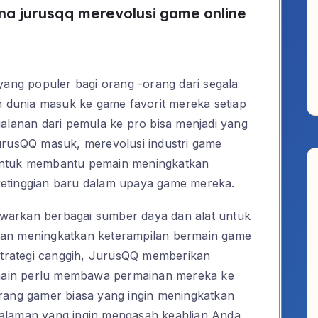
na jurusqq merevolusi game online
yang populer bagi orang -orang dari segala
h dunia masuk ke game favorit mereka setiap
jalanan dari pemula ke pro bisa menjadi yang
urusQQ masuk, merevolusi industri game
untuk membantu pemain meningkatkan
etinggian baru dalam upaya game mereka.
warkan berbagai sumber daya dan alat untuk
tan meningkatkan keterampilan bermain game
 strategi canggih, JurusQQ memberikan
ain perlu membawa permainan mereka ke
rang gamer biasa yang ingin meningkatkan
alaman yang ingin mengasah keahlian Anda,