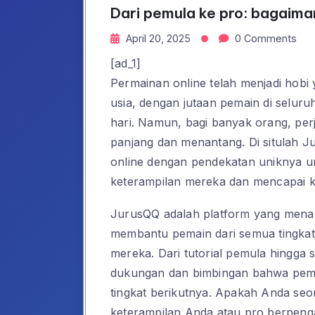
Dari pemula ke pro: bagaima
April 20, 2025
0 Comments
[ad_1]
Permainan online telah menjadi hobi 
usia, dengan jutaan pemain di seluru
hari. Namun, bagi banyak orang, per
panjang dan menantang. Di situlah J
online dengan pendekatan uniknya 
keterampilan mereka dan mencapai k
JurusQQ adalah platform yang mena
membantu pemain dari semua tingka
mereka. Dari tutorial pemula hingga
dukungan dan bimbingan bahwa pem
tingkat berikutnya. Apakah Anda seo
keterampilan Anda atau pro berpeng