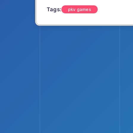
Tags:
pkv games