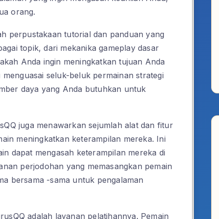
ua orang.
ah perpustakaan tutorial dan panduan yang
agai topik, dari mekanika gameplay dasar
Apakah Anda ingin meningkatkan tujuan Anda
menguasai seluk-beluk permainan strategi
umber daya yang Anda butuhkan untuk
usQQ juga menawarkan sejumlah alat dan fitur
in meningkatkan keterampilan mereka. Ini
ain dapat mengasah keterampilan mereka di
layanan perjodohan yang memasangkan pemain
sama bersama -sama untuk pengalaman
 JurusQQ adalah layanan pelatihannya. Pemain