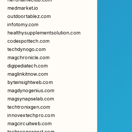
outdoortablez.com
infotomy.com
healthysupplementsolution.com
codespottech.com
techdynogo.com
magchronicle.com
digipediatech.com
maglinkitnow.com
byteinsightweb.com
magdynogenius.com
magsynapselab.com
techtronixgen.com
innovextechpro.com
magcircuitweb.com
techscopexpert.com
techpediaweb.com