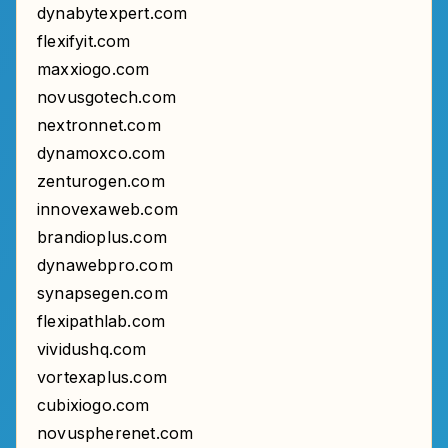
dynabytexpert.com
flexifyit.com
maxxiogo.com
novusgotech.com
nextronnet.com
dynamoxco.com
zenturogen.com
innovexaweb.com
brandioplus.com
dynawebpro.com
synapsegen.com
flexipathlab.com
vividushq.com
vortexaplus.com
cubixiogo.com
novuspherenet.com