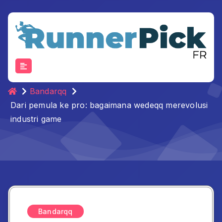
Skip
to
content
Bandarqq
Dari pemula ke pro: bagaimana wedeqq merevolusi
industri game
Bandarqq