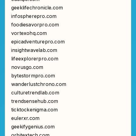
geeklifechronicle.com
infospherepro.com
foodiesavorpro.com
vortexohq.com
epicadventurepro.com
insightwavelab.com
lifeexplorerpro.com
novusgo.com
bytestormpro.com
wanderlustchrono.com
culturetrendlab.com
trendsensehub.com
ticktockenigma.com
eulerxr.com
geekifygenius.com
orbitextech.com