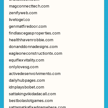
magconnecttech.com
zenifyweb.com
livetogel.co
genmatfiredoor.com
findlascegasproperties.com
healthhavenrobbie.com
donanddonnadesigns.com
eagleoneconstructiontx.com
equiflexvitality.com
onlylovesg.com
activedesenvolvimento.com
dailyhubpages.com
idnplaysbobet.com
sattakingvikidadacall.com
bestbolaslotgames.com
sattamatkafixedgamehere.com