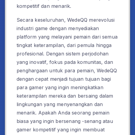
kompetitif dan menarik.
Secara keseluruhan, WedeQQ merevolusi
industri game dengan menyediakan
platform yang melayani pemain dari semua
tingkat keterampilan, dari pemula hingga
profesional. Dengan sistem perjodohan
yang inovatif, fokus pada komunitas, dan
penghargaan untuk para pemain, WedeQQ
dengan cepat menjadi tujuan tujuan bagi
para gamer yang ingin meningkatkan
keterampilan mereka dan bersaing dalam
lingkungan yang menyenangkan dan
menarik. Apakah Anda seorang pemain
biasa yang ingin bersenang -senang atau
gamer kompetitif yang ingin membuat