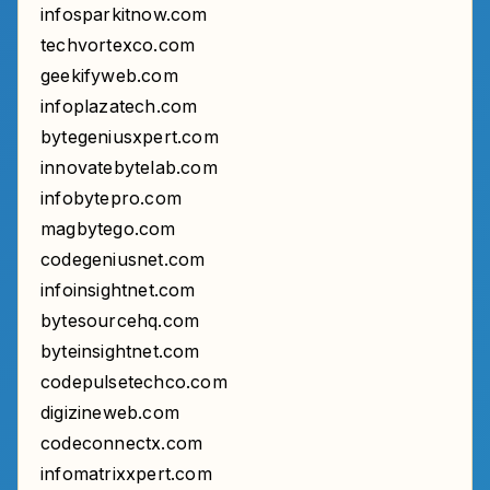
infosparkitnow.com
techvortexco.com
geekifyweb.com
infoplazatech.com
bytegeniusxpert.com
innovatebytelab.com
infobytepro.com
magbytego.com
codegeniusnet.com
infoinsightnet.com
bytesourcehq.com
byteinsightnet.com
codepulsetechco.com
digizineweb.com
codeconnectx.com
infomatrixxpert.com