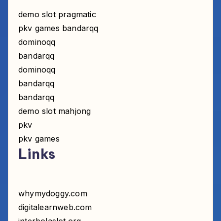
demo slot pragmatic
pkv games bandarqq
dominoqq
bandarqq
dominoqq
bandarqq
bandarqq
demo slot mahjong
pkv
pkv games
Links
whymydoggy.com
digitalearnweb.com