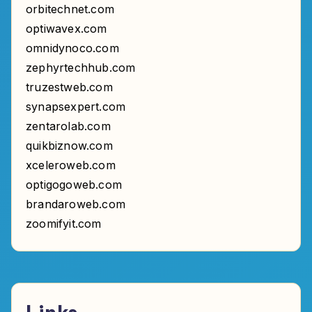
orbitechnet.com
optiwavex.com
omnidynoco.com
zephyrtechhub.com
truzestweb.com
synapsexpert.com
zentarolab.com
quikbiznow.com
xceleroweb.com
optigogoweb.com
brandaroweb.com
zoomifyit.com