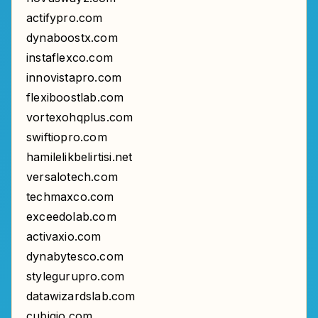
actifypro.com
dynaboostx.com
instaflexco.com
innovistapro.com
flexiboostlab.com
vortexohqplus.com
swiftiopro.com
hamilelikbelirtisi.net
versalotech.com
techmaxco.com
exceedolab.com
activaxio.com
dynabytesco.com
stylegurupro.com
datawizardslab.com
cubiqio.com