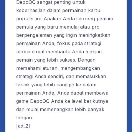
DepoQQ sangat penting untuk
keberhasilan dalam permainan kartu
populer ini. Apakah Anda seorang pemain
pemula yang baru memulai atau pro
berpengalaman yang ingin meningkatkan
permainan Anda, fokus pada strategi
utama dapat membantu Anda menjadi
pemain yang lebih sukses. Dengan
memahami aturan, mengembangkan
strategi Anda sendiri, dan memasukkan
teknik yang lebih canggih ke dalam
permainan Anda, Anda dapat membawa
game DepoQQ Anda ke level berikutnya
dan mulai memenangkan lebih banyak
tangan.
[ad_2]