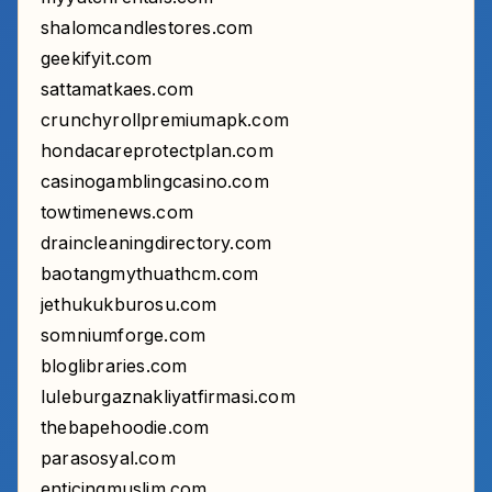
shalomcandlestores.com
geekifyit.com
sattamatkaes.com
crunchyrollpremiumapk.com
hondacareprotectplan.com
casinogamblingcasino.com
towtimenews.com
draincleaningdirectory.com
baotangmythuathcm.com
jethukukburosu.com
somniumforge.com
bloglibraries.com
luleburgaznakliyatfirmasi.com
thebapehoodie.com
parasosyal.com
enticingmuslim.com