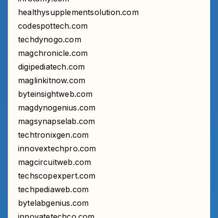
healthysupplementsolution.com
codespottech.com
techdynogo.com
magchronicle.com
digipediatech.com
maglinkitnow.com
byteinsightweb.com
magdynogenius.com
magsynapselab.com
techtronixgen.com
innovextechpro.com
magcircuitweb.com
techscopexpert.com
techpediaweb.com
bytelabgenius.com
innovatetechco.com