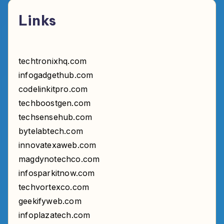
Links
techtronixhq.com
infogadgethub.com
codelinkitpro.com
techboostgen.com
techsensehub.com
bytelabtech.com
innovatexaweb.com
magdynotechco.com
infosparkitnow.com
techvortexco.com
geekifyweb.com
infoplazatech.com