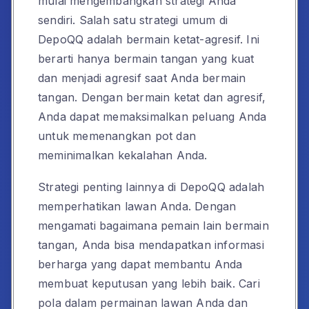
mulai mengembangkan strategi Anda
sendiri. Salah satu strategi umum di
DepoQQ adalah bermain ketat-agresif. Ini
berarti hanya bermain tangan yang kuat
dan menjadi agresif saat Anda bermain
tangan. Dengan bermain ketat dan agresif,
Anda dapat memaksimalkan peluang Anda
untuk memenangkan pot dan
meminimalkan kekalahan Anda.
Strategi penting lainnya di DepoQQ adalah
memperhatikan lawan Anda. Dengan
mengamati bagaimana pemain lain bermain
tangan, Anda bisa mendapatkan informasi
berharga yang dapat membantu Anda
membuat keputusan yang lebih baik. Cari
pola dalam permainan lawan Anda dan