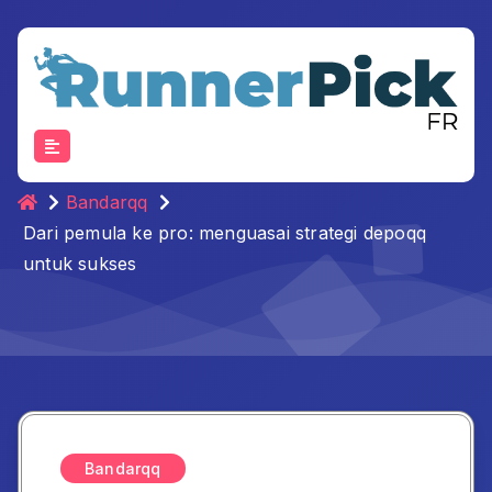
Skip
to
content
Bandarqq
Dari pemula ke pro: menguasai strategi depoqq
untuk sukses
Bandarqq