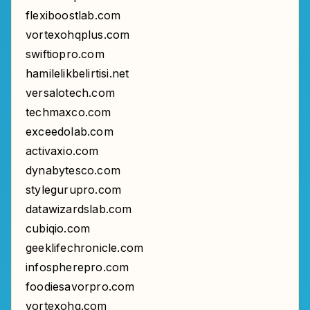
flexiboostlab.com
vortexohqplus.com
swiftiopro.com
hamilelikbelirtisi.net
versalotech.com
techmaxco.com
exceedolab.com
activaxio.com
dynabytesco.com
stylegurupro.com
datawizardslab.com
cubiqio.com
geeklifechronicle.com
infospherepro.com
foodiesavorpro.com
vortexohq.com