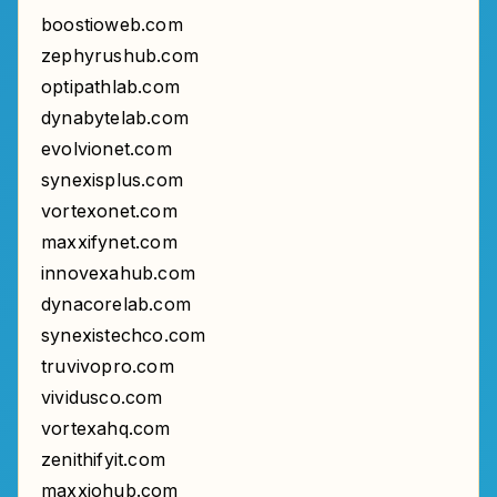
boostioweb.com
zephyrushub.com
optipathlab.com
dynabytelab.com
evolvionet.com
synexisplus.com
vortexonet.com
maxxifynet.com
innovexahub.com
dynacorelab.com
synexistechco.com
truvivopro.com
vividusco.com
vortexahq.com
zenithifyit.com
maxxiohub.com