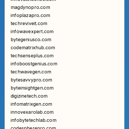
magdynopro.com
infoplazapro.com
techreviveit.com
infowavexpert.com
bytegeniusco.com
codematrixhub.com
techsenseplus.com
infoboostgenius.com
techwavegen.com
bytesavvypro.com
byteinsightgen.com
digizinetech.com
infomatrixgen.com
innovexarolab.com
infobytetechlab.com
codespherepro.com