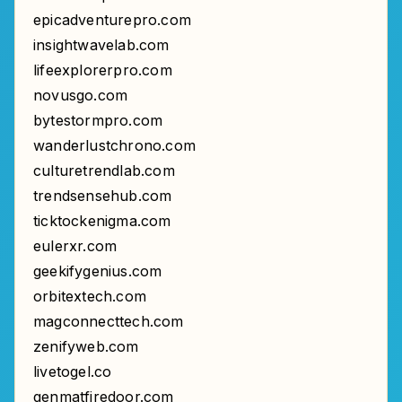
epicadventurepro.com
insightwavelab.com
lifeexplorerpro.com
novusgo.com
bytestormpro.com
wanderlustchrono.com
culturetrendlab.com
trendsensehub.com
ticktockenigma.com
eulerxr.com
geekifygenius.com
orbitextech.com
magconnecttech.com
zenifyweb.com
livetogel.co
genmatfiredoor.com