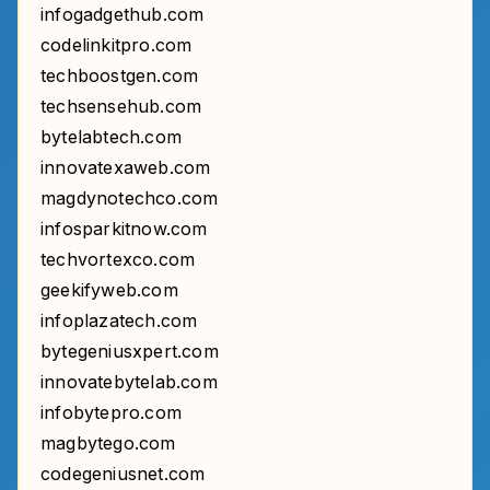
infogadgethub.com
codelinkitpro.com
techboostgen.com
techsensehub.com
bytelabtech.com
innovatexaweb.com
magdynotechco.com
infosparkitnow.com
techvortexco.com
geekifyweb.com
infoplazatech.com
bytegeniusxpert.com
innovatebytelab.com
infobytepro.com
magbytego.com
codegeniusnet.com