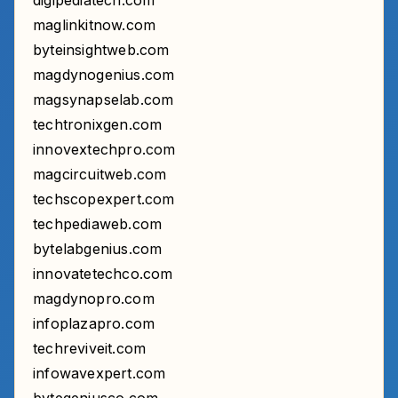
digipediatech.com
maglinkitnow.com
byteinsightweb.com
magdynogenius.com
magsynapselab.com
techtronixgen.com
innovextechpro.com
magcircuitweb.com
techscopexpert.com
techpediaweb.com
bytelabgenius.com
innovatetechco.com
magdynopro.com
infoplazapro.com
techreviveit.com
infowavexpert.com