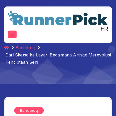
Skip
to
content
Bandarqq
Dari Sketsa ke Layar: Bagaimana Artisqq Merevolusi
Penciptaan Seni
Bandarqq