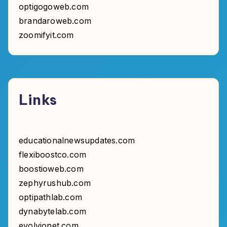
optigogoweb.com
brandaroweb.com
zoomifyit.com
Links
educationalnewsupdates.com
flexiboostco.com
boostioweb.com
zephyrushub.com
optipathlab.com
dynabytelab.com
evolvionet.com