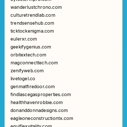
wanderlustchrono.com
culturetrendlab.com
trendsensehub.com
ticktockenigma.com
eulerxr.com
geekifygenius.com
orbitextech.com
magconnecttech.com
zenifyweb.com
livetogel.co
genmatfiredoor.com
findlascegasproperties.com
healthhavenrobbie.com
donanddonnadesigns.com
eagleoneconstructiontx.com
equiflexvitality.com