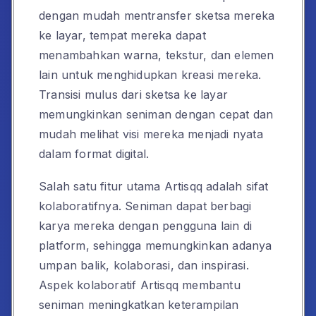
dengan mudah mentransfer sketsa mereka
ke layar, tempat mereka dapat
menambahkan warna, tekstur, dan elemen
lain untuk menghidupkan kreasi mereka.
Transisi mulus dari sketsa ke layar
memungkinkan seniman dengan cepat dan
mudah melihat visi mereka menjadi nyata
dalam format digital.
Salah satu fitur utama Artisqq adalah sifat
kolaboratifnya. Seniman dapat berbagi
karya mereka dengan pengguna lain di
platform, sehingga memungkinkan adanya
umpan balik, kolaborasi, dan inspirasi.
Aspek kolaboratif Artisqq membantu
seniman meningkatkan keterampilan