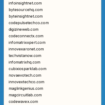
infoinsightnet.com
bytesourcehq.com
byteinsightnet.com
codepulsetechco.com
digizineweb.com
codeconnectx.com
infomatrixxpert.com
innovexaronet.com
techvistanow.com
infomatrixhq.com
cubixiosparklab.com
novaevotech.com
innovextechco.com
maglinkgenius.com
magcircuitlab.com
codewavex.com