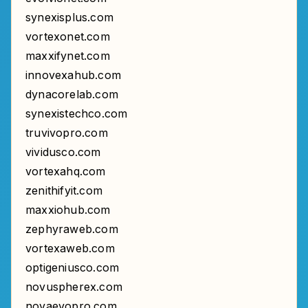
synexisplus.com
vortexonet.com
maxxifynet.com
innovexahub.com
dynacorelab.com
synexistechco.com
truvivopro.com
vividusco.com
vortexahq.com
zenithifyit.com
maxxiohub.com
zephyraweb.com
vortexaweb.com
optigeniusco.com
novuspherex.com
novaevopro.com