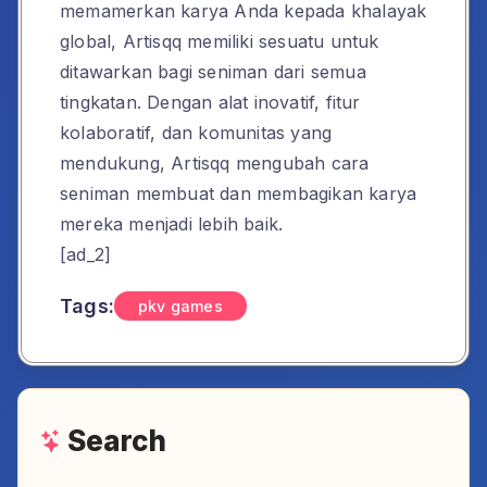
memamerkan karya Anda kepada khalayak
global, Artisqq memiliki sesuatu untuk
ditawarkan bagi seniman dari semua
tingkatan. Dengan alat inovatif, fitur
kolaboratif, dan komunitas yang
mendukung, Artisqq mengubah cara
seniman membuat dan membagikan karya
mereka menjadi lebih baik.
[ad_2]
Tags:
pkv games
Search