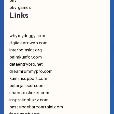
pkv
pkv games
Links
whymydoggy.com
digitalearnweb.com
interbolaslot.org
palmkuafor.com
dataentrypro.net
dreamrummypro.com
kaiminsupport.com
belanjareceh.com
shannonsticker.com
insprationbuzz.com
passeiodebarcoarraial.com