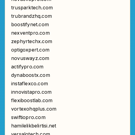
trusparktech.com
trubrandzhq.com
boostifynet.com
nexventpro.com
zephyrtechx.com
optigoxpert.com
novuswayz.com
actifypro.com
dynaboostx.com
instaflexco.com
innovistapro.com
flexiboostlab.com
vortexohqplus.com
swiftiopro.com
hamilelikbelirtisi.net
versalotech.com