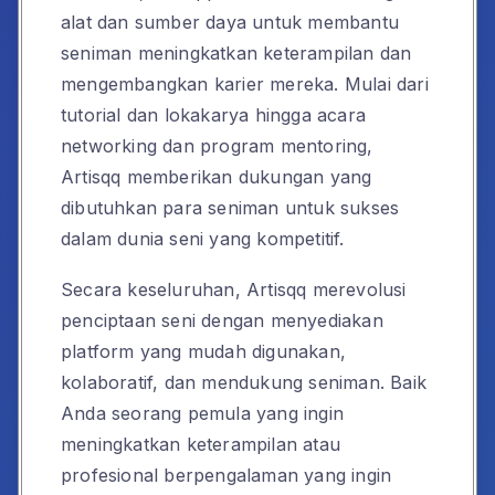
alat dan sumber daya untuk membantu
seniman meningkatkan keterampilan dan
mengembangkan karier mereka. Mulai dari
tutorial dan lokakarya hingga acara
networking dan program mentoring,
Artisqq memberikan dukungan yang
dibutuhkan para seniman untuk sukses
dalam dunia seni yang kompetitif.
Secara keseluruhan, Artisqq merevolusi
penciptaan seni dengan menyediakan
platform yang mudah digunakan,
kolaboratif, dan mendukung seniman. Baik
Anda seorang pemula yang ingin
meningkatkan keterampilan atau
profesional berpengalaman yang ingin