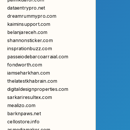
dreamrummypro.com
kaiminsupport.com
belanjareceh.com
shannonsticker.com
insprationbuzz.com
passeiodebarcoarraial.com
fondworth.com
iamseharkhan.com
thelatestkhabrain.com
digitaldesignproperties.com
sarkariresultex.com
mealizo.com
barknpaws.net
cellostore.info
asmediamaker.com
globalthoughtonline.com