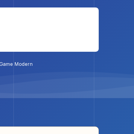
e Game Modern
Search