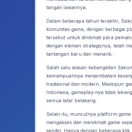
tangan lawannya.
Dalam beberapa tahun terakhir, Sako
komunitas game, dengan berbagai p
tersebut untuk dinikmati para pemai
dengan elemen strategisnya, telah 
tantangan baru dan menarik.
Salah satu alasan kebangkitan Sako
kemampuannya menjembatani kesenj
tradisional dan modern. Meskipun gam
Indonesia, gameplay-nya tidak lekan
semua latar belakang.
Selain itu, munculnya platform gam
mengakses dan menikmati game sepe
sendiri. Hanya dengan beberapa klik