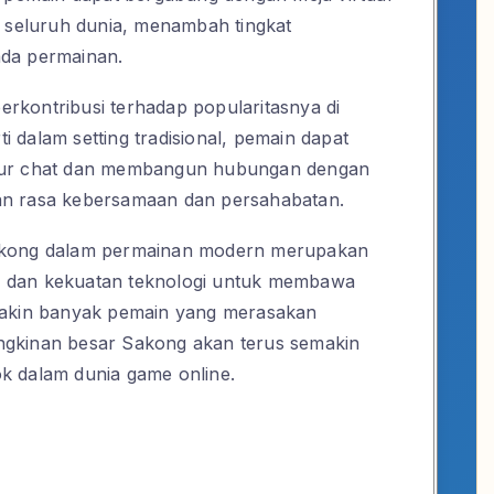
i seluruh dunia, menambah tingkat
ada permainan.
berkontribusi terhadap popularitasnya di
 dalam setting tradisional, pemain dapat
 fitur chat dan membangun hubungan dengan
an rasa kebersamaan dan persahabatan.
akong dalam permainan modern merupakan
nal dan kekuatan teknologi untuk membawa
makin banyak pemain yang merasakan
ngkinan besar Sakong akan terus semakin
k dalam dunia game online.