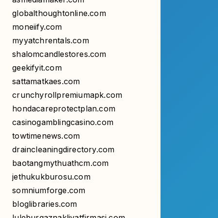
moneiify.com
myyatchrentals.com
shalomcandlestores.com
geekifyit.com
sattamatkaes.com
crunchyrollpremiumapk.com
hondacareprotectplan.com
casinogamblingcasino.com
towtimenews.com
draincleaningdirectory.com
baotangmythuathcm.com
jethukukburosu.com
somniumforge.com
bloglibraries.com
luleburgaznakliyatfirmasi.com
thebapehoodie.com