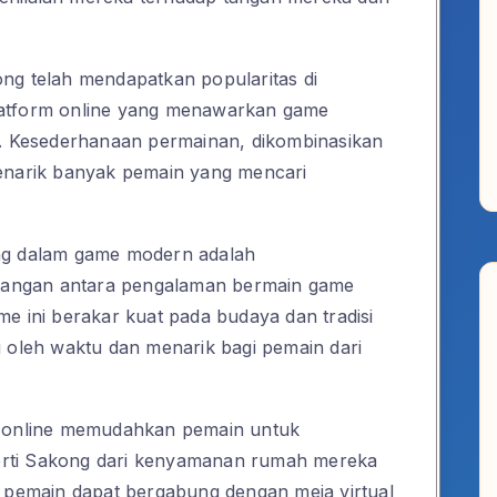
ng telah mendapatkan popularitas di
latform online yang menawarkan game
n. Kesederhanaan permainan, dikombinasikan
menarik banyak pemain yang mencari
ng dalam game modern adalah
angan antara pengalaman bermain game
e ini berakar kuat pada budaya dan tradisi
g oleh waktu dan menarik bagi pemain dari
e online memudahkan pemain untuk
rti Sakong dari kenyamanan rumah mereka
, pemain dapat bergabung dengan meja virtual