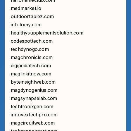
heronameclub.com
medmarket.io
outdoortablez.com
infotomy.com
healthysupplementsolution.com
codespottech.com
techdynogo.com
magchronicle.com
digipediatech.com
maglinkitnow.com
byteinsightweb.com
magdynogenius.com
magsynapselab.com
techtronixgen.com
innovextechpro.com
magcircuitweb.com