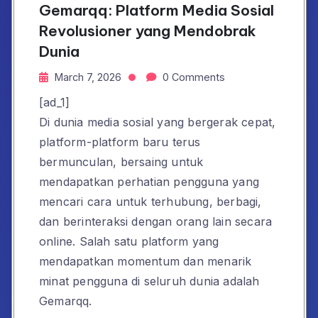
Gemarqq: Platform Media Sosial
Revolusioner yang Mendobrak
Dunia
March 7, 2026
0 Comments
[ad_1]
Di dunia media sosial yang bergerak cepat,
platform-platform baru terus
bermunculan, bersaing untuk
mendapatkan perhatian pengguna yang
mencari cara untuk terhubung, berbagi,
dan berinteraksi dengan orang lain secara
online. Salah satu platform yang
mendapatkan momentum dan menarik
minat pengguna di seluruh dunia adalah
Gemarqq.