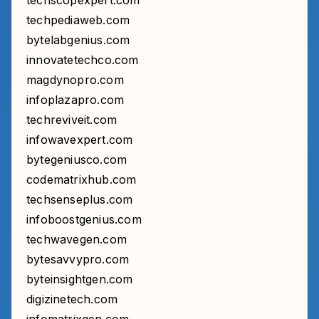
techscopexpert.com
techpediaweb.com
bytelabgenius.com
innovatetechco.com
magdynopro.com
infoplazapro.com
techreviveit.com
infowavexpert.com
bytegeniusco.com
codematrixhub.com
techsenseplus.com
infoboostgenius.com
techwavegen.com
bytesavvypro.com
byteinsightgen.com
digizinetech.com