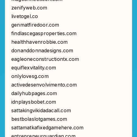
zenifyweb.com
livetogel.co
genmatfiredoor.com
findlascegasproperties.com
healthhavenrobbie.com
donanddonnadesigns.com
eagleoneconstructiontx.com
equiflexvitality.com
onlylovesg.com
activedesenvolvimento.com
dailyhubpages.com
idnplaysbobet.com
sattakingvikidadacall.com
bestbolaslotgames.com
sattamatkafixedgamehere.com
entrepreneurguardian.com