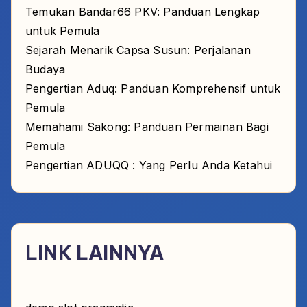
Temukan Bandar66 PKV: Panduan Lengkap
untuk Pemula
Sejarah Menarik Capsa Susun: Perjalanan
Budaya
Pengertian Aduq: Panduan Komprehensif untuk
Pemula
Memahami Sakong: Panduan Permainan Bagi
Pemula
Pengertian ADUQQ : Yang Perlu Anda Ketahui
LINK LAINNYA