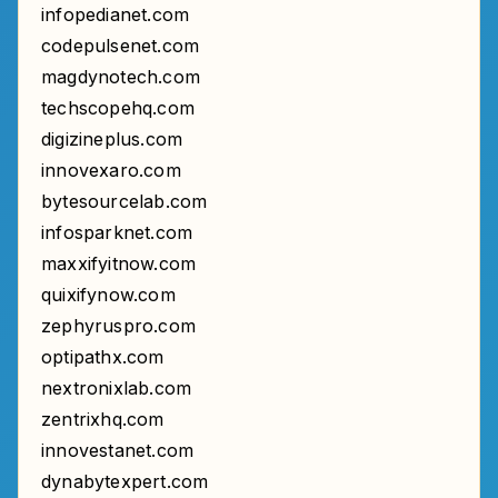
infopedianet.com
codepulsenet.com
magdynotech.com
techscopehq.com
digizineplus.com
innovexaro.com
bytesourcelab.com
infosparknet.com
maxxifyitnow.com
quixifynow.com
zephyruspro.com
optipathx.com
nextronixlab.com
zentrixhq.com
innovestanet.com
dynabytexpert.com