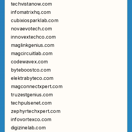
techvistanow.com
infomatrixhq.com
cubixiosparklab.com
novaevotech.com
innovextechco.com
maglinkgenius.com
magcircuitlab.com
codewavex.com
byteboostco.com
elektrabyteco.com
magconnectxpert.com
truzestgenius.com
techpulsenet.com
zephyrtechxpert.com
infovortexco.com
digizinelab.com