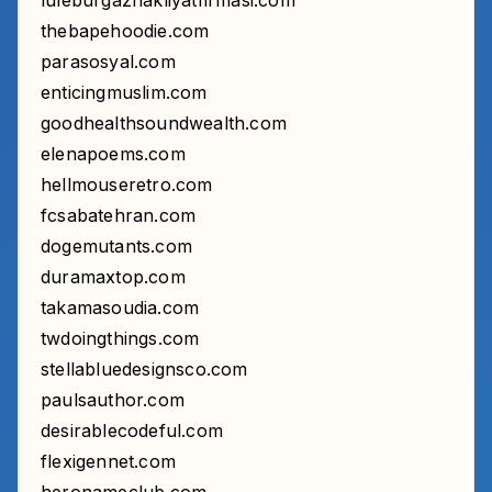
luleburgaznakliyatfirmasi.com
thebapehoodie.com
parasosyal.com
enticingmuslim.com
goodhealthsoundwealth.com
elenapoems.com
hellmouseretro.com
fcsabatehran.com
dogemutants.com
duramaxtop.com
takamasoudia.com
twdoingthings.com
stellabluedesignsco.com
paulsauthor.com
desirablecodeful.com
flexigennet.com