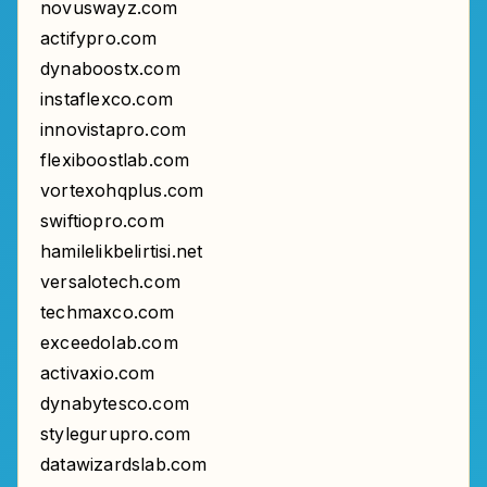
novuswayz.com
actifypro.com
dynaboostx.com
instaflexco.com
innovistapro.com
flexiboostlab.com
vortexohqplus.com
swiftiopro.com
hamilelikbelirtisi.net
versalotech.com
techmaxco.com
exceedolab.com
activaxio.com
dynabytesco.com
stylegurupro.com
datawizardslab.com