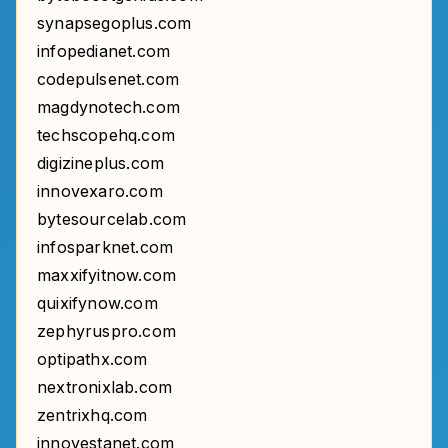
synapsegoplus.com
infopedianet.com
codepulsenet.com
magdynotech.com
techscopehq.com
digizineplus.com
innovexaro.com
bytesourcelab.com
infosparknet.com
maxxifyitnow.com
quixifynow.com
zephyruspro.com
optipathx.com
nextronixlab.com
zentrixhq.com
innovestanet.com