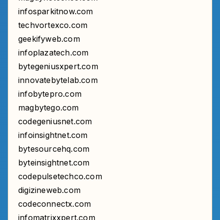
infosparkitnow.com
techvortexco.com
geekifyweb.com
infoplazatech.com
bytegeniusxpert.com
innovatebytelab.com
infobytepro.com
magbytego.com
codegeniusnet.com
infoinsightnet.com
bytesourcehq.com
byteinsightnet.com
codepulsetechco.com
digizineweb.com
codeconnectx.com
infomatrixxpert.com