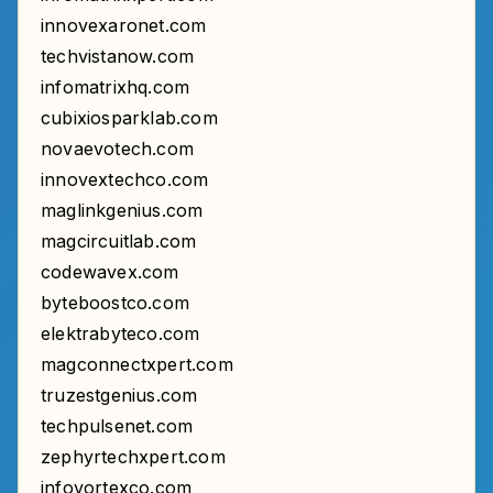
innovexaronet.com
techvistanow.com
infomatrixhq.com
cubixiosparklab.com
novaevotech.com
innovextechco.com
maglinkgenius.com
magcircuitlab.com
codewavex.com
byteboostco.com
elektrabyteco.com
magconnectxpert.com
truzestgenius.com
techpulsenet.com
zephyrtechxpert.com
infovortexco.com