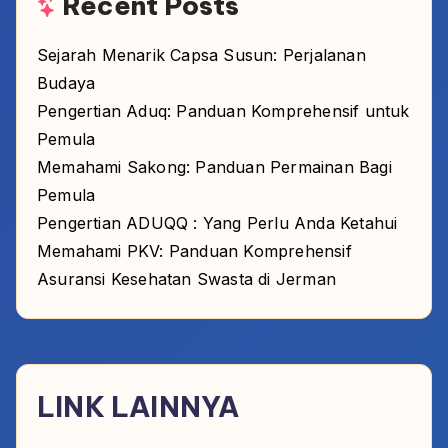
Recent Posts
Sejarah Menarik Capsa Susun: Perjalanan
Budaya
Pengertian Aduq: Panduan Komprehensif untuk
Pemula
Memahami Sakong: Panduan Permainan Bagi
Pemula
Pengertian ADUQQ : Yang Perlu Anda Ketahui
Memahami PKV: Panduan Komprehensif
Asuransi Kesehatan Swasta di Jerman
LINK LAINNYA