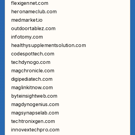
flexigennet.com
heronameclub.com
medmarket.io
outdoortablez.com
infotomy.com
healthysupplementsolution.com
codespottech.com
techdynogo.com
magchronicle.com
digipediatech.com
maglinkitnow.com
byteinsightweb.com
magdynogenius.com
magsynapselab.com
techtronixgen.com
innovextechpro.com