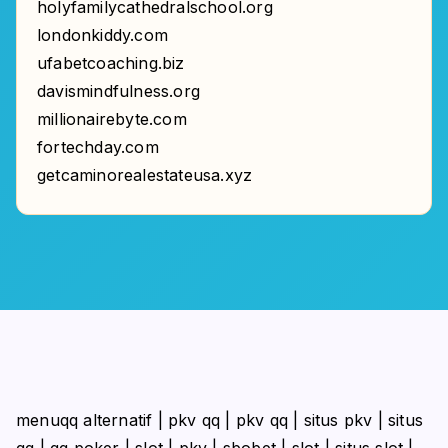
holyfamilycathedralschool.org
londonkiddy.com
ufabetcoaching.biz
davismindfulness.org
millionairebyte.com
fortechday.com
getcaminorealestateusa.xyz
menuqq alternatif
|
pkv qq
|
pkv qq
|
situs pkv
|
situs