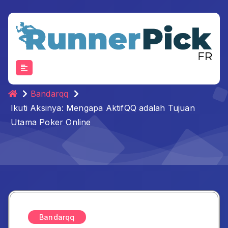
Skip
to
content
Bandarqq
Ikuti Aksinya: Mengapa AktifQQ adalah Tujuan
Utama Poker Online
Bandarqq