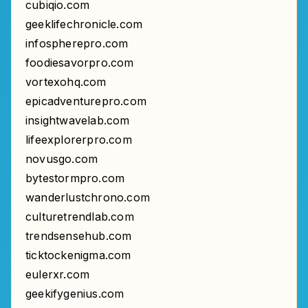
cubiqio.com
geeklifechronicle.com
infospherepro.com
foodiesavorpro.com
vortexohq.com
epicadventurepro.com
insightwavelab.com
lifeexplorerpro.com
novusgo.com
bytestormpro.com
wanderlustchrono.com
culturetrendlab.com
trendsensehub.com
ticktockenigma.com
eulerxr.com
geekifygenius.com