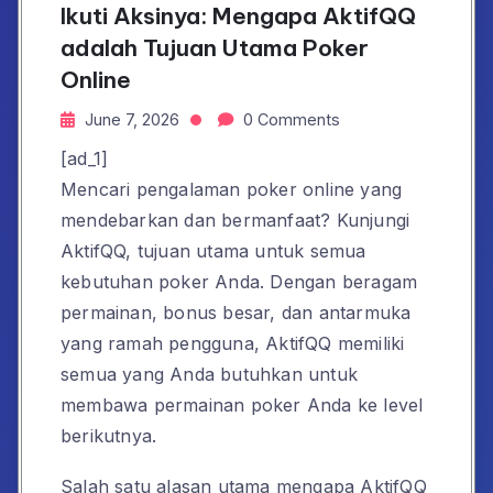
Ikuti Aksinya: Mengapa AktifQQ
adalah Tujuan Utama Poker
Online
June 7, 2026
0 Comments
[ad_1]
Mencari pengalaman poker online yang
mendebarkan dan bermanfaat? Kunjungi
AktifQQ, tujuan utama untuk semua
kebutuhan poker Anda. Dengan beragam
permainan, bonus besar, dan antarmuka
yang ramah pengguna, AktifQQ memiliki
semua yang Anda butuhkan untuk
membawa permainan poker Anda ke level
berikutnya.
Salah satu alasan utama mengapa AktifQQ