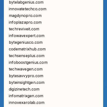
bytelabgenius.com
innovatetechco.com
magdynopro.com
infoplazapro.com
techreviveit.com
infowavexpert.com
bytegeniusco.com
codematrixhub.com
techsenseplus.com
infoboostgenius.com
techwavegen.com
bytesavvypro.com
byteinsightgen.com
digizinetech.com
infomatrixgen.com
innovexarolab.com