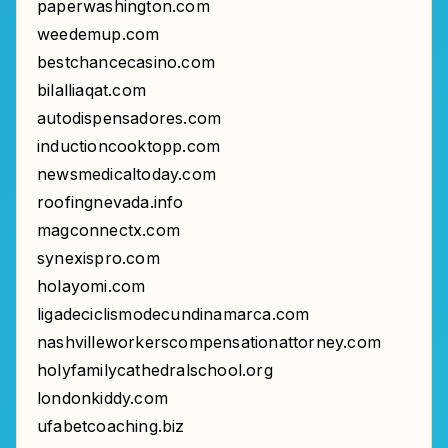
paperwashington.com
weedemup.com
bestchancecasino.com
bilalliaqat.com
autodispensadores.com
inductioncooktopp.com
newsmedicaltoday.com
roofingnevada.info
magconnectx.com
synexispro.com
holayomi.com
ligadeciclismodecundinamarca.com
nashvilleworkerscompensationattorney.com
holyfamilycathedralschool.org
londonkiddy.com
ufabetcoaching.biz