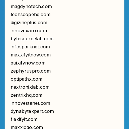
magdynotech.com
techscopehq.com
digizineplus.com
innovexaro.com
bytesourcelab.com
infosparknet.com
maxxifyitnow.com
quixifynow.com
zephyruspro.com
optipathx.com
nextronixlab.com
zentrixhq.com
innovestanet.com
dynabytexpert.com
flexifyit.com
maxxiogo.com