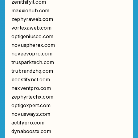
zenithifyit.com
maxxiohub.com
zephyraweb.com
vortexaweb.com
optigeniusco.com
novuspherex.com
novaevopro.com
trusparktech.com
trubrandzhq.com
boostifynet.com
nexventpro.com
zephyrtechx.com
optigoxpert.com
novuswayz.com
actifypro.com
dynaboostx.com