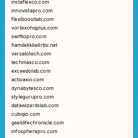
instaflexco.com
innovistapro.com
flexiboostlab.com
vortexohqplus.com
swiftiopro.com
hamilelikbelirtisi.net
versalotech.com
techmaxco.com
exceedolab.com
activaxio.com
dynabytesco.com
stylegurupro.com
datawizardslab.com
cubiqio.com
geeklifechronicle.com
infospherepro.com