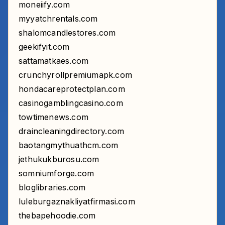
moneiify.com
myyatchrentals.com
shalomcandlestores.com
geekifyit.com
sattamatkaes.com
crunchyrollpremiumapk.com
hondacareprotectplan.com
casinogamblingcasino.com
towtimenews.com
draincleaningdirectory.com
baotangmythuathcm.com
jethukukburosu.com
somniumforge.com
bloglibraries.com
luleburgaznakliyatfirmasi.com
thebapehoodie.com