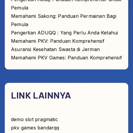
Pemula
Memahami Sakong: Panduan Permainan Bagi
Pemula
Pengertian ADUQQ : Yang Perlu Anda Ketahui
Memahami PKV: Panduan Komprehensif
Asuransi Kesehatan Swasta di Jerman
Memahami PKV Games: Panduan Komprehensif
LINK LAINNYA
demo slot pragmatic
pkv games bandarqq