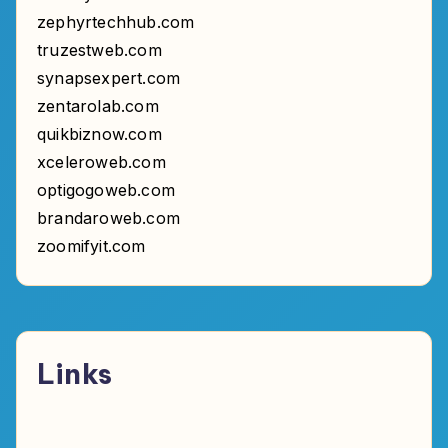
zephyrtechhub.com
truzestweb.com
synapsexpert.com
zentarolab.com
quikbiznow.com
xceleroweb.com
optigogoweb.com
brandaroweb.com
zoomifyit.com
Links