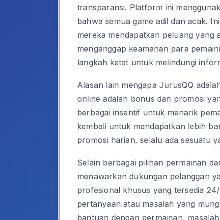
transparansi. Platform ini mengguna
bahwa semua game adil dan acak. In
mereka mendapatkan peluang yang ad
menganggap keamanan para pemainn
langkah ketat untuk melindungi info
Alasan lain mengapa JurusQQ adalah
online adalah bonus dan promosi yan
berbagai insentif untuk menarik pe
kembali untuk mendapatkan lebih ban
promosi harian, selalu ada sesuatu y
Selain berbagai pilihan permainan d
menawarkan dukungan pelanggan yang 
profesional khusus yang tersedia 2
pertanyaan atau masalah yang mung
bantuan dengan permainan, masalah