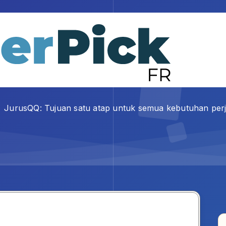
JurusQQ: Tujuan satu atap untuk semua kebutuhan perj