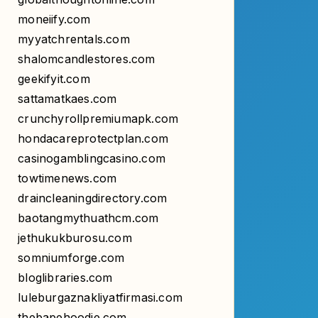
myyatchrentals.com
shalomcandlestores.com
geekifyit.com
sattamatkaes.com
crunchyrollpremiumapk.com
hondacareprotectplan.com
casinogamblingcasino.com
towtimenews.com
draincleaningdirectory.com
baotangmythuathcm.com
jethukukburosu.com
somniumforge.com
bloglibraries.com
luleburgaznakliyatfirmasi.com
thebapehoodie.com
parasosyal.com