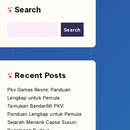
Search
Recent Posts
Pkv Games Resmi: Panduan
Lengkap untuk Pemula
Temukan Bandar66 PKV:
Panduan Lengkap untuk Pemula
Sejarah Menarik Capsa Susun:
Perjalanan Budaya
Pengertian Aduq: Panduan