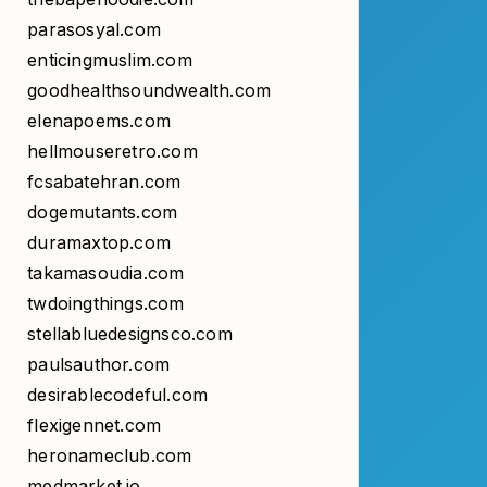
enticingmuslim.com
goodhealthsoundwealth.com
elenapoems.com
hellmouseretro.com
fcsabatehran.com
dogemutants.com
duramaxtop.com
takamasoudia.com
twdoingthings.com
stellabluedesignsco.com
paulsauthor.com
desirablecodeful.com
flexigennet.com
heronameclub.com
medmarket.io
outdoortablez.com