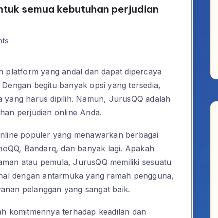
untuk semua kebutuhan perjudian
nts
n platform yang andal dan dapat dipercaya
 Dengan begitu banyak opsi yang tersedia,
a yang harus dipilih. Namun, JurusQQ adalah
han perjudian online Anda.
online populer yang menawarkan berbagai
oQQ, Bandarq, dan banyak lagi. Apakah
aman atau pemula, JurusQQ memiliki sesuatu
kenal dengan antarmuka yang ramah pengguna,
anan pelanggan yang sangat baik.
lah komitmennya terhadap keadilan dan