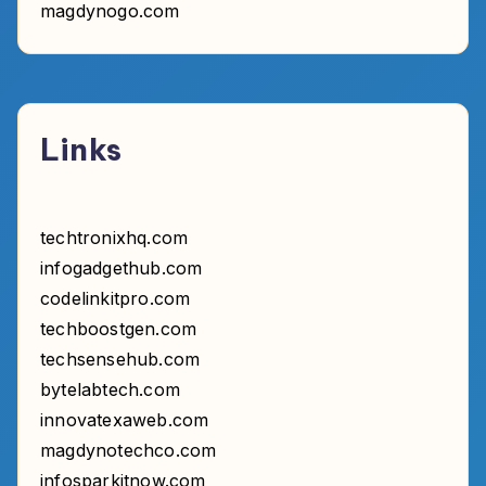
magdynogo.com
Links
techtronixhq.com
infogadgethub.com
codelinkitpro.com
techboostgen.com
techsensehub.com
bytelabtech.com
innovatexaweb.com
magdynotechco.com
infosparkitnow.com