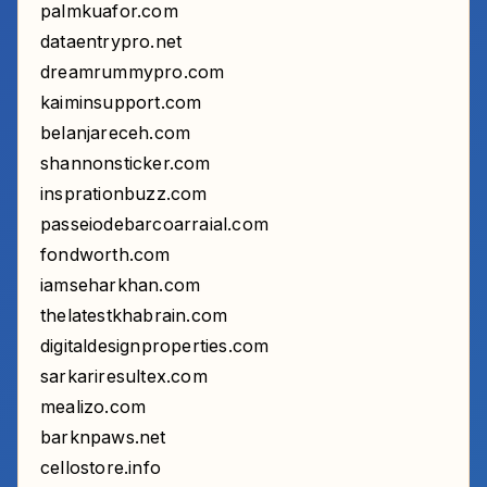
palmkuafor.com
dataentrypro.net
dreamrummypro.com
kaiminsupport.com
belanjareceh.com
shannonsticker.com
insprationbuzz.com
passeiodebarcoarraial.com
fondworth.com
iamseharkhan.com
thelatestkhabrain.com
digitaldesignproperties.com
sarkariresultex.com
mealizo.com
barknpaws.net
cellostore.info