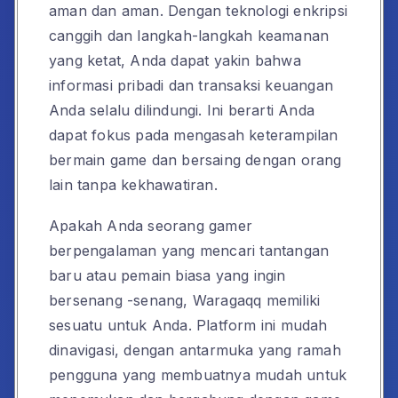
aman dan aman. Dengan teknologi enkripsi
canggih dan langkah-langkah keamanan
yang ketat, Anda dapat yakin bahwa
informasi pribadi dan transaksi keuangan
Anda selalu dilindungi. Ini berarti Anda
dapat fokus pada mengasah keterampilan
bermain game dan bersaing dengan orang
lain tanpa kekhawatiran.
Apakah Anda seorang gamer
berpengalaman yang mencari tantangan
baru atau pemain biasa yang ingin
bersenang -senang, Waragaqq memiliki
sesuatu untuk Anda. Platform ini mudah
dinavigasi, dengan antarmuka yang ramah
pengguna yang membuatnya mudah untuk