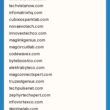
techvistanow.com
infomatrixhq.com
cubixiosparklab.com
novaevotech.com
innovextechco.com
maglinkgenius.com
magcircuitlab.com
codewavex.com
byteboostco.com
elektrabyteco.com
magconnectxpert.com
truzestgenius.com
techpulsenet.com
zephyrtechxpert.com
infovortexco.com
digizinelab.com