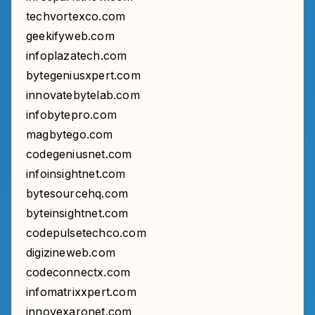
techvortexco.com
geekifyweb.com
infoplazatech.com
bytegeniusxpert.com
innovatebytelab.com
infobytepro.com
magbytego.com
codegeniusnet.com
infoinsightnet.com
bytesourcehq.com
byteinsightnet.com
codepulsetechco.com
digizineweb.com
codeconnectx.com
infomatrixxpert.com
innovexaronet.com