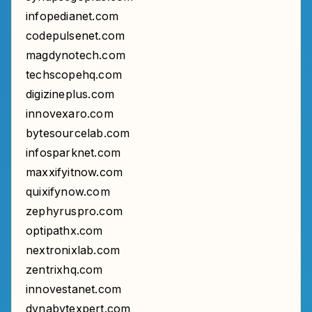
infopedianet.com
codepulsenet.com
magdynotech.com
techscopehq.com
digizineplus.com
innovexaro.com
bytesourcelab.com
infosparknet.com
maxxifyitnow.com
quixifynow.com
zephyruspro.com
optipathx.com
nextronixlab.com
zentrixhq.com
innovestanet.com
dynabytexpert.com