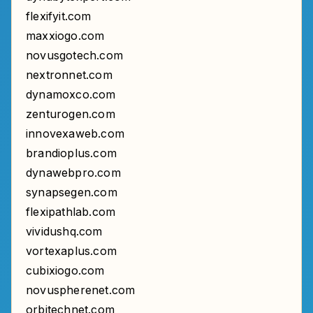
flexifyit.com
maxxiogo.com
novusgotech.com
nextronnet.com
dynamoxco.com
zenturogen.com
innovexaweb.com
brandioplus.com
dynawebpro.com
synapsegen.com
flexipathlab.com
vividushq.com
vortexaplus.com
cubixiogo.com
novuspherenet.com
orbitechnet.com