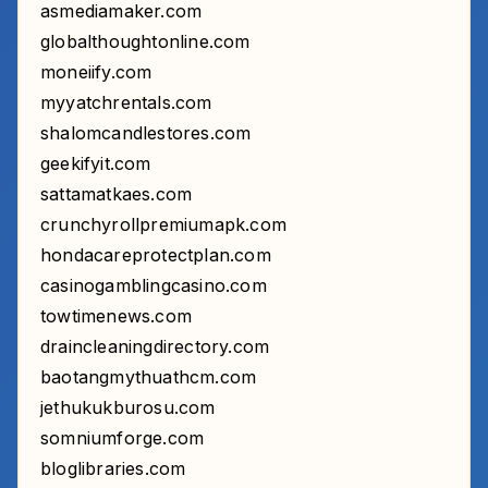
asmediamaker.com
globalthoughtonline.com
moneiify.com
myyatchrentals.com
shalomcandlestores.com
geekifyit.com
sattamatkaes.com
crunchyrollpremiumapk.com
hondacareprotectplan.com
casinogamblingcasino.com
towtimenews.com
draincleaningdirectory.com
baotangmythuathcm.com
jethukukburosu.com
somniumforge.com
bloglibraries.com