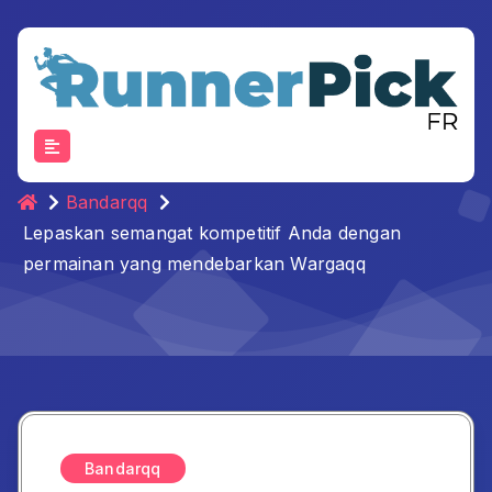
Skip
to
content
Bandarqq
Lepaskan semangat kompetitif Anda dengan
permainan yang mendebarkan Wargaqq
Bandarqq