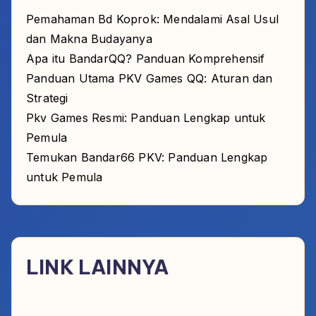
Pemahaman Bd Koprok: Mendalami Asal Usul
dan Makna Budayanya
Apa itu BandarQQ? Panduan Komprehensif
Panduan Utama PKV Games QQ: Aturan dan
Strategi
Pkv Games Resmi: Panduan Lengkap untuk
Pemula
Temukan Bandar66 PKV: Panduan Lengkap
untuk Pemula
LINK LAINNYA