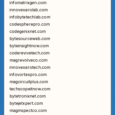
infomatrixgen.com
innovexarolab.com
infobytetechlab.com
codespherepro.com
codegenixnet.com
bytesourceweb.com
byteinsightnow.com
coderevivetech.com
magrevolveco.com
innovexarotech.com
infovortexpro.com
magcircuitplus.com
techscopeitnow.com
bytetronixnet.com
bytejetxpert.com
maginspectco.com