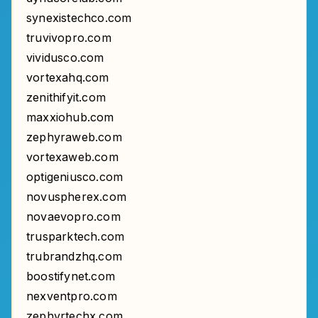
synexistechco.com
truvivopro.com
vividusco.com
vortexahq.com
zenithifyit.com
maxxiohub.com
zephyraweb.com
vortexaweb.com
optigeniusco.com
novuspherex.com
novaevopro.com
trusparktech.com
trubrandzhq.com
boostifynet.com
nexventpro.com
zephyrtechx.com