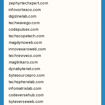
zephyrtechxpert.com
infovortexco.com
digizinelab.com
techwavego.com
codepulsex.com
techscopetech.com
magdynoweb.com
innovexaroweb.com
techreviveco.com
maglinkaro.com
dynabytenet.com
bytesourcepro.com
techspherelab.com
infomatrixlab.com
codeversehub.com
byteverseweb.com