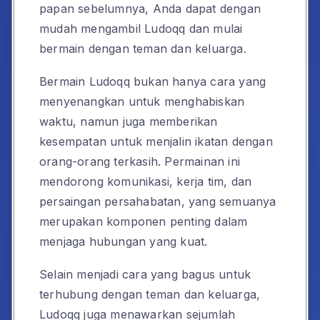
papan sebelumnya, Anda dapat dengan
mudah mengambil Ludoqq dan mulai
bermain dengan teman dan keluarga.
Bermain Ludoqq bukan hanya cara yang
menyenangkan untuk menghabiskan
waktu, namun juga memberikan
kesempatan untuk menjalin ikatan dengan
orang-orang terkasih. Permainan ini
mendorong komunikasi, kerja tim, dan
persaingan persahabatan, yang semuanya
merupakan komponen penting dalam
menjaga hubungan yang kuat.
Selain menjadi cara yang bagus untuk
terhubung dengan teman dan keluarga,
Ludoqq juga menawarkan sejumlah