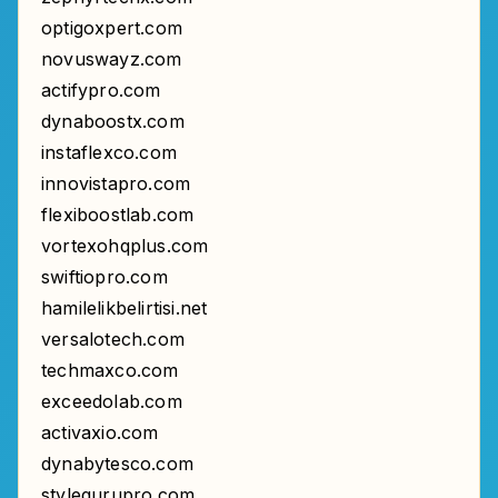
optigoxpert.com
novuswayz.com
actifypro.com
dynaboostx.com
instaflexco.com
innovistapro.com
flexiboostlab.com
vortexohqplus.com
swiftiopro.com
hamilelikbelirtisi.net
versalotech.com
techmaxco.com
exceedolab.com
activaxio.com
dynabytesco.com
stylegurupro.com