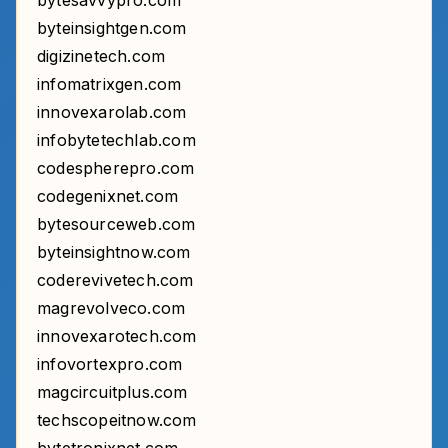
bytesavvypro.com
byteinsightgen.com
digizinetech.com
infomatrixgen.com
innovexarolab.com
infobytetechlab.com
codespherepro.com
codegenixnet.com
bytesourceweb.com
byteinsightnow.com
coderevivetech.com
magrevolveco.com
innovexarotech.com
infovortexpro.com
magcircuitplus.com
techscopeitnow.com