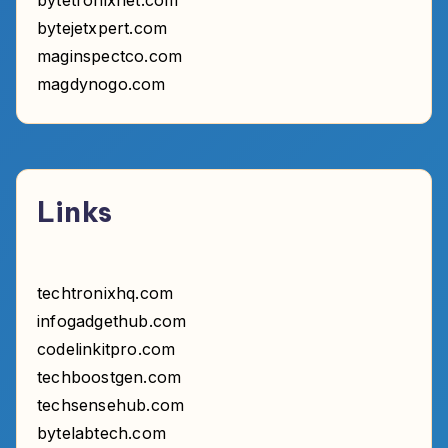
bytetronixnet.com
bytejetxpert.com
maginspectco.com
magdynogo.com
Links
techtronixhq.com
infogadgethub.com
codelinkitpro.com
techboostgen.com
techsensehub.com
bytelabtech.com