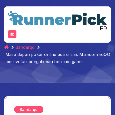
Skip
to
content
Bandarqq
Masa depan poker online ada di sini: MaindominoQQ
merevolusi pengalaman bermain game
Bandarqq