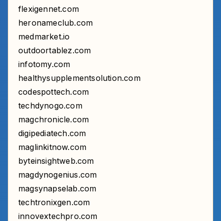
flexigennet.com
heronameclub.com
medmarket.io
outdoortablez.com
infotomy.com
healthysupplementsolution.com
codespottech.com
techdynogo.com
magchronicle.com
digipediatech.com
maglinkitnow.com
byteinsightweb.com
magdynogenius.com
magsynapselab.com
techtronixgen.com
innovextechpro.com