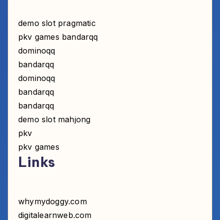
demo slot pragmatic
pkv games bandarqq
dominoqq
bandarqq
dominoqq
bandarqq
bandarqq
demo slot mahjong
pkv
pkv games
Links
whymydoggy.com
digitalearnweb.com