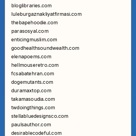
bloglibraries.com
luleburgaznakliyatfirmasi.com
thebapehoodie.com
parasosyal.com
enticingmuslim.com
goodhealthsoundwealth.com
elenapoems.com
hellmouseretro.com
fcsabatehran.com
dogemutants.com
duramaxtop.com
takamasoudia.com
twdoingthings.com
stellabluedesignsco.com
paulsauthor.com
desirablecodeful.com