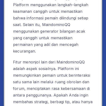
Platform menggunakan langkah-langkah
keamanan canggih untuk memastikan
bahwa informasi pemain dilindungi setiap
saat. Selain itu, MaindominoQQ
menggunakan generator bilangan acak
yang canggih untuk memastikan
permainan yang adil dan mencegah
kecurangan.
Fitur menonjol lain dari MaindominoQQ
adalah aspek sosialnya. Platform ini
memungkinkan pemain untuk berinteraksi
satu sama lain melalui ruang obrolan dan
forum, menciptakan rasa kebersamaan di
antara penggunanya. Apakah Anda ingin
membahas strategi, berbagi tip, atau hanya