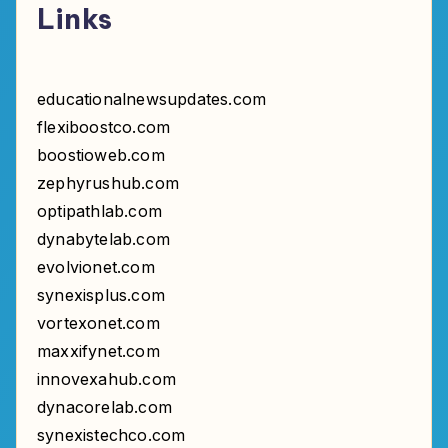
Links
educationalnewsupdates.com
flexiboostco.com
boostioweb.com
zephyrushub.com
optipathlab.com
dynabytelab.com
evolvionet.com
synexisplus.com
vortexonet.com
maxxifynet.com
innovexahub.com
dynacorelab.com
synexistechco.com