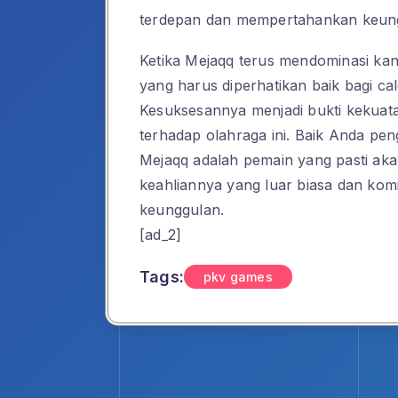
terdepan dan mempertahankan keung
Ketika Mejaqq terus mendominasi kan
yang harus diperhatikan baik bagi 
Kesuksesannya menjadi bukti kekuata
terhadap olahraga ini. Baik Anda pe
Mejaqq adalah pemain yang pasti ak
keahliannya yang luar biasa dan ko
keunggulan.
[ad_2]
Tags:
pkv games