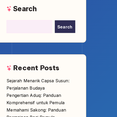
Search
Recent Posts
Sejarah Menarik Capsa Susun:
Perjalanan Budaya
Pengertian Aduq: Panduan
Komprehensif untuk Pemula
Memahami Sakong: Panduan
Permainan Bagi Pemula
Pengertian ADUQQ : Yang Perlu