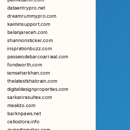
dreamrummypro.com
kaiminsupport.com
belanjareceh.com
shannonsticker.com
insprationbuzz.com
passeiodebarcoarraial.com
fondworth.com
iamseharkhan.com
thelatestkhabrain.com
digitaldesignproperties.com
sarkariresultex.com
mealizo.com
barknpaws.net
cellostore.info
asmediamaker.com
globalthoughtonline.com