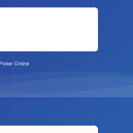
Poker Online
Search