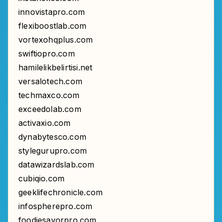
innovistapro.com
flexiboostlab.com
vortexohqplus.com
swiftiopro.com
hamilelikbelirtisi.net
versalotech.com
techmaxco.com
exceedolab.com
activaxio.com
dynabytesco.com
stylegurupro.com
datawizardslab.com
cubiqio.com
geeklifechronicle.com
infospherepro.com
foodiesavorpro.com