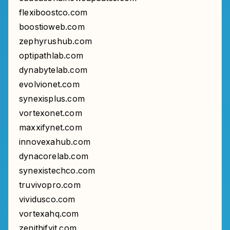
flexiboostco.com
boostioweb.com
zephyrushub.com
optipathlab.com
dynabytelab.com
evolvionet.com
synexisplus.com
vortexonet.com
maxxifynet.com
innovexahub.com
dynacorelab.com
synexistechco.com
truvivopro.com
vividusco.com
vortexahq.com
zenithifyit.com