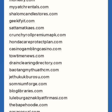
myyatchrentals.com
shalomcandlestores.com
geekifyit.com
sattamatkaes.com
crunchyrollpremiumapk.com
hondacareprotectplan.com
casinogamblingcasino.com
towtimenews.com
draincleaningdirectory.com
baotangmythuathcm.com
jethukukburosu.com
somniumforge.com
bloglibraries.com
luleburgaznakliyatfirmasi.com
thebapehoodie.com
parasosyal.com