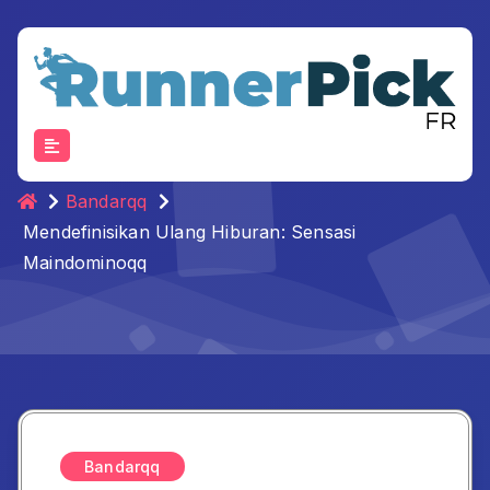
Skip
to
content
Bandarqq
Mendefinisikan Ulang Hiburan: Sensasi
Maindominoqq
Bandarqq