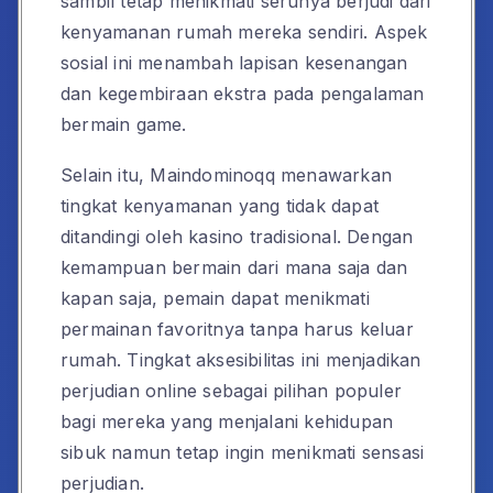
sambil tetap menikmati serunya berjudi dari
kenyamanan rumah mereka sendiri. Aspek
sosial ini menambah lapisan kesenangan
dan kegembiraan ekstra pada pengalaman
bermain game.
Selain itu, Maindominoqq menawarkan
tingkat kenyamanan yang tidak dapat
ditandingi oleh kasino tradisional. Dengan
kemampuan bermain dari mana saja dan
kapan saja, pemain dapat menikmati
permainan favoritnya tanpa harus keluar
rumah. Tingkat aksesibilitas ini menjadikan
perjudian online sebagai pilihan populer
bagi mereka yang menjalani kehidupan
sibuk namun tetap ingin menikmati sensasi
perjudian.