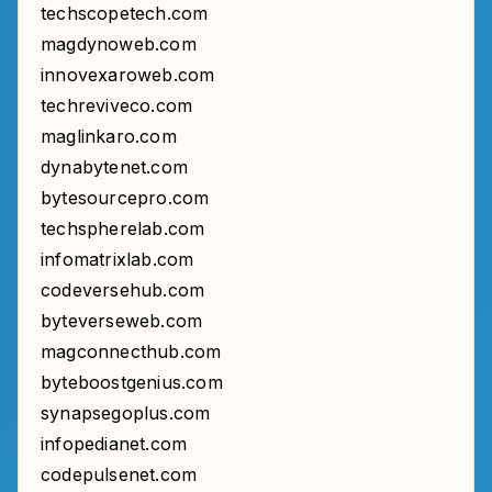
techscopetech.com
magdynoweb.com
innovexaroweb.com
techreviveco.com
maglinkaro.com
dynabytenet.com
bytesourcepro.com
techspherelab.com
infomatrixlab.com
codeversehub.com
byteverseweb.com
magconnecthub.com
byteboostgenius.com
synapsegoplus.com
infopedianet.com
codepulsenet.com