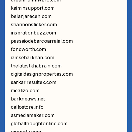
kaiminsupport.com
belanjareceh.com
shannonsticker.com
insprationbuzz.com
passeiodebarcoarraial.com
fondworth.com
iamseharkhan.com
thelatestkhabrain.com
digitaldesignproperties.com
sarkariresultex.com
mealizo.com
barknpaws.net
cellostore.info
asmediamaker.com
globalthoughtonline.com
moneiify.com