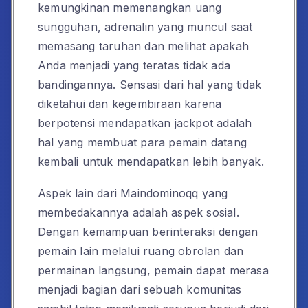
kemungkinan memenangkan uang
sungguhan, adrenalin yang muncul saat
memasang taruhan dan melihat apakah
Anda menjadi yang teratas tidak ada
bandingannya. Sensasi dari hal yang tidak
diketahui dan kegembiraan karena
berpotensi mendapatkan jackpot adalah
hal yang membuat para pemain datang
kembali untuk mendapatkan lebih banyak.
Aspek lain dari Maindominoqq yang
membedakannya adalah aspek sosial.
Dengan kemampuan berinteraksi dengan
pemain lain melalui ruang obrolan dan
permainan langsung, pemain dapat merasa
menjadi bagian dari sebuah komunitas