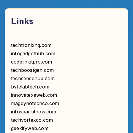
Links
techtronixhq.com
infogadgethub.com
codelinkitpro.com
techboostgen.com
techsensehub.com
bytelabtech.com
innovatexaweb.com
magdynotechco.com
infosparkitnow.com
techvortexco.com
geekifyweb.com