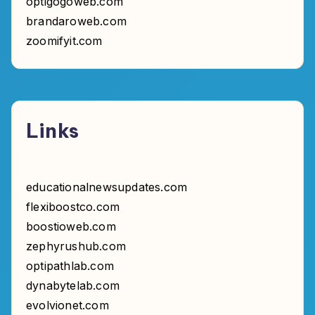
optigogoweb.com
brandaroweb.com
zoomifyit.com
Links
educationalnewsupdates.com
flexiboostco.com
boostioweb.com
zephyrushub.com
optipathlab.com
dynabytelab.com
evolvionet.com