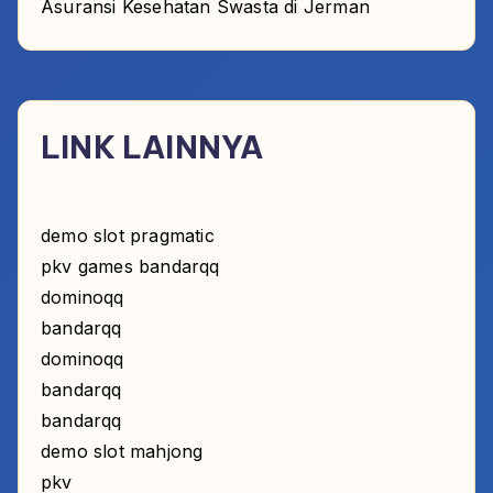
Asuransi Kesehatan Swasta di Jerman
LINK LAINNYA
demo slot pragmatic
pkv games bandarqq
dominoqq
bandarqq
dominoqq
bandarqq
bandarqq
demo slot mahjong
pkv