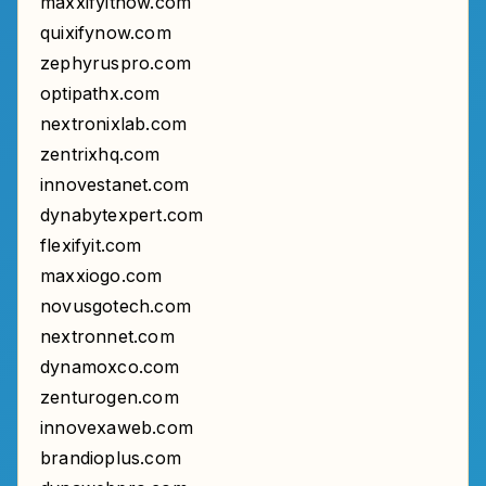
maxxifyitnow.com
quixifynow.com
zephyruspro.com
optipathx.com
nextronixlab.com
zentrixhq.com
innovestanet.com
dynabytexpert.com
flexifyit.com
maxxiogo.com
novusgotech.com
nextronnet.com
dynamoxco.com
zenturogen.com
innovexaweb.com
brandioplus.com