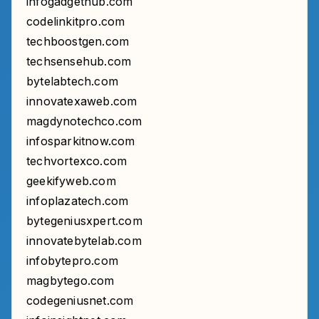
infogadgethub.com
codelinkitpro.com
techboostgen.com
techsensehub.com
bytelabtech.com
innovatexaweb.com
magdynotechco.com
infosparkitnow.com
techvortexco.com
geekifyweb.com
infoplazatech.com
bytegeniusxpert.com
innovatebytelab.com
infobytepro.com
magbytego.com
codegeniusnet.com