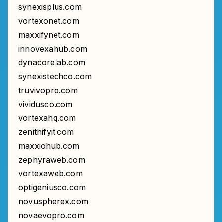
synexisplus.com
vortexonet.com
maxxifynet.com
innovexahub.com
dynacorelab.com
synexistechco.com
truvivopro.com
vividusco.com
vortexahq.com
zenithifyit.com
maxxiohub.com
zephyraweb.com
vortexaweb.com
optigeniusco.com
novuspherex.com
novaevopro.com