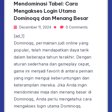
Mendominasi Tabel: Cara
Mengakses Login Utama
Dominoqq dan Menang Besar
December 11, 2024
0 Comments
[ad_1]
Dominoqq, permainan judi online yang
populer, telah mendapatkan daya tarik
dalam beberapa tahun terakhir. Dengan
aturan sederhana dan gameplay cepat,
game ini menjadi favorit di antara pemain
yang ingin menguji keberuntungan dan
keterampilan mereka. Jika Anda ingin
mendominasi meja dan menang besar di
Dominoqq, Anda perlu mengetahui cara
mengakses login utama Dominoqq.