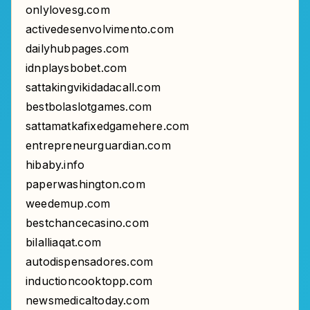
onlylovesg.com
activedesenvolvimento.com
dailyhubpages.com
idnplaysbobet.com
sattakingvikidadacall.com
bestbolaslotgames.com
sattamatkafixedgamehere.com
entrepreneurguardian.com
hibaby.info
paperwashington.com
weedemup.com
bestchancecasino.com
bilalliaqat.com
autodispensadores.com
inductioncooktopp.com
newsmedicaltoday.com