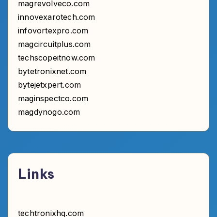
magrevolveco.com
innovexarotech.com
infovortexpro.com
magcircuitplus.com
techscopeitnow.com
bytetronixnet.com
bytejetxpert.com
maginspectco.com
magdynogo.com
Links
techtronixhq.com