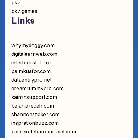
pkv
pkv games
Links
whymydoggy.com
digitalearnweb.com
interbolaslot.org
palmkuafor.com
dataentrypro.net
dreamrummypro.com
kaiminsupport.com
belanjareceh.com
shannonsticker.com
insprationbuzz.com
passeiodebarcoarraial.com