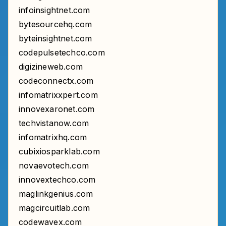
infoinsightnet.com
bytesourcehq.com
byteinsightnet.com
codepulsetechco.com
digizineweb.com
codeconnectx.com
infomatrixxpert.com
innovexaronet.com
techvistanow.com
infomatrixhq.com
cubixiosparklab.com
novaevotech.com
innovextechco.com
maglinkgenius.com
magcircuitlab.com
codewavex.com