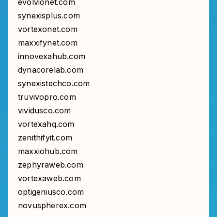
evolvionet.com
synexisplus.com
vortexonet.com
maxxifynet.com
innovexahub.com
dynacorelab.com
synexistechco.com
truvivopro.com
vividusco.com
vortexahq.com
zenithifyit.com
maxxiohub.com
zephyraweb.com
vortexaweb.com
optigeniusco.com
novuspherex.com