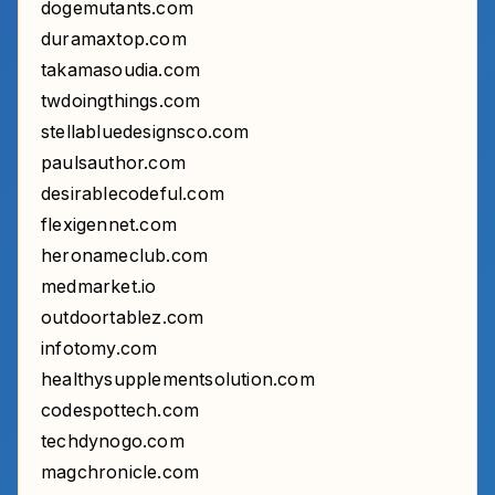
dogemutants.com
duramaxtop.com
takamasoudia.com
twdoingthings.com
stellabluedesignsco.com
paulsauthor.com
desirablecodeful.com
flexigennet.com
heronameclub.com
medmarket.io
outdoortablez.com
infotomy.com
healthysupplementsolution.com
codespottech.com
techdynogo.com
magchronicle.com