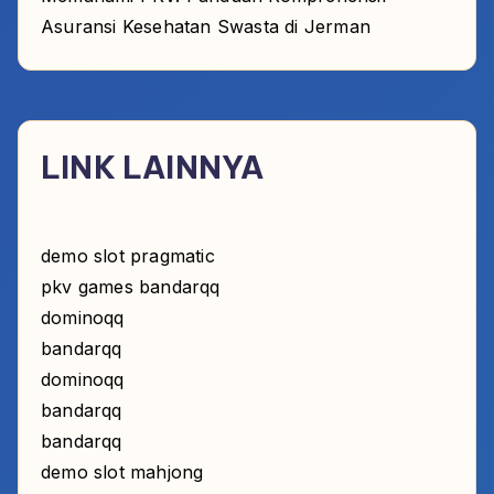
Asuransi Kesehatan Swasta di Jerman
LINK LAINNYA
demo slot pragmatic
pkv games bandarqq
dominoqq
bandarqq
dominoqq
bandarqq
bandarqq
demo slot mahjong