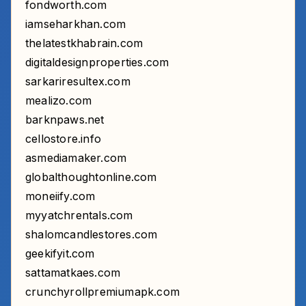
fondworth.com
iamseharkhan.com
thelatestkhabrain.com
digitaldesignproperties.com
sarkariresultex.com
mealizo.com
barknpaws.net
cellostore.info
asmediamaker.com
globalthoughtonline.com
moneiify.com
myyatchrentals.com
shalomcandlestores.com
geekifyit.com
sattamatkaes.com
crunchyrollpremiumapk.com