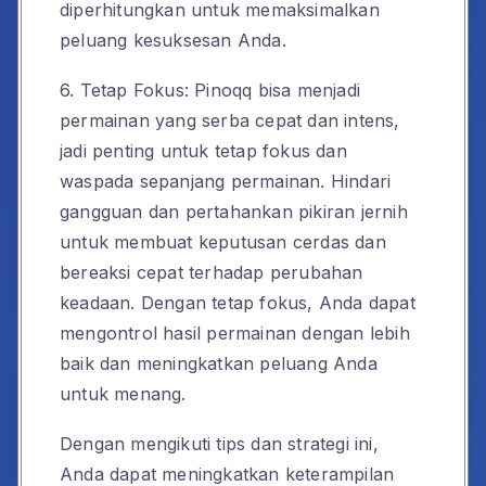
diperhitungkan untuk memaksimalkan
peluang kesuksesan Anda.
6. Tetap Fokus: Pinoqq bisa menjadi
permainan yang serba cepat dan intens,
jadi penting untuk tetap fokus dan
waspada sepanjang permainan. Hindari
gangguan dan pertahankan pikiran jernih
untuk membuat keputusan cerdas dan
bereaksi cepat terhadap perubahan
keadaan. Dengan tetap fokus, Anda dapat
mengontrol hasil permainan dengan lebih
baik dan meningkatkan peluang Anda
untuk menang.
Dengan mengikuti tips dan strategi ini,
Anda dapat meningkatkan keterampilan