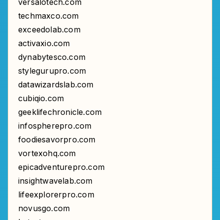
versalotech.com
techmaxco.com
exceedolab.com
activaxio.com
dynabytesco.com
stylegurupro.com
datawizardslab.com
cubiqio.com
geeklifechronicle.com
infospherepro.com
foodiesavorpro.com
vortexohq.com
epicadventurepro.com
insightwavelab.com
lifeexplorerpro.com
novusgo.com