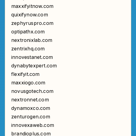
maxxifyitnow.com
quixifynow.com
zephyruspro.com
optipathx.com
nextronixlab.com
zentrixhq.com
innovestanet.com
dynabytexpert.com
flexifyit.com
maxxiogo.com
novusgotech.com
nextronnet.com
dynamoxco.com
zenturogen.com
innovexaweb.com
brandioplus.com