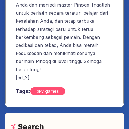
Anda dan menjadi master Pinoqq. Ingatlah
untuk berlatih secara teratur, belajar dari
kesalahan Anda, dan tetap terbuka
terhadap strategi baru untuk terus
berkembang sebagai pemain. Dengan
dedikasi dan tekad, Anda bisa meraih
kesuksesan dan menikmati serunya
bermain Pinoqq di level tinggi. Semoga
beruntung!
[ad_2]
Tags:
pkv games
Search