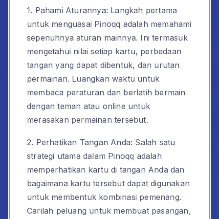
1. Pahami Aturannya: Langkah pertama
untuk menguasai Pinoqq adalah memahami
sepenuhnya aturan mainnya. Ini termasuk
mengetahui nilai setiap kartu, perbedaan
tangan yang dapat dibentuk, dan urutan
permainan. Luangkan waktu untuk
membaca peraturan dan berlatih bermain
dengan teman atau online untuk
merasakan permainan tersebut.
2. Perhatikan Tangan Anda: Salah satu
strategi utama dalam Pinoqq adalah
memperhatikan kartu di tangan Anda dan
bagaimana kartu tersebut dapat digunakan
untuk membentuk kombinasi pemenang.
Carilah peluang untuk membuat pasangan,