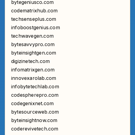
bytegeniusco.com
codematrixhub.com
techsenseplus.com
infoboostgenius.com
techwavegen.com
bytesavvypro.com
byteinsightgen.com
digizinetech.com
infomatrixgen.com
innovexarolab.com
infobytetechlab.com
codespherepro.com
codegenixnet.com
bytesourceweb.com
byteinsightnow.com
coderevivetech.com