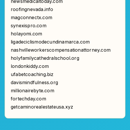
newsmedicaltoday.com
roofingnevada.info
magconnectx.com
synexispro.com
holayomi.com
ligadeciclismodecundinamarca.com
nashvilleworkerscompensationattorney.com
holyfamilycathedralschool.org
londonkiddy.com
ufabetcoaching.biz
davismindfulness.org
millionairebyte.com
fortechday.com
getcaminorealestateusa.xyz