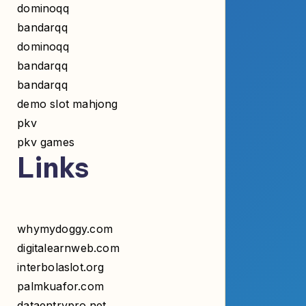
dominoqq
bandarqq
bandarqq
demo slot mahjong
pkv
pkv games
Links
whymydoggy.com
digitalearnweb.com
interbolaslot.org
palmkuafor.com
dataentrypro.net
dreamrummypro.com