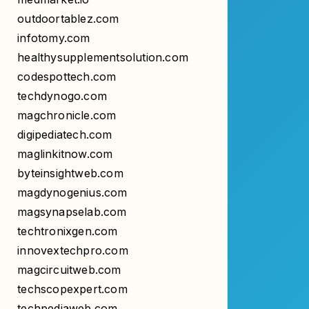
infotomy.com
healthysupplementsolution.com
codespottech.com
techdynogo.com
magchronicle.com
digipediatech.com
maglinkitnow.com
byteinsightweb.com
magdynogenius.com
magsynapselab.com
techtronixgen.com
innovextechpro.com
magcircuitweb.com
techscopexpert.com
techpediaweb.com
bytelabgenius.com