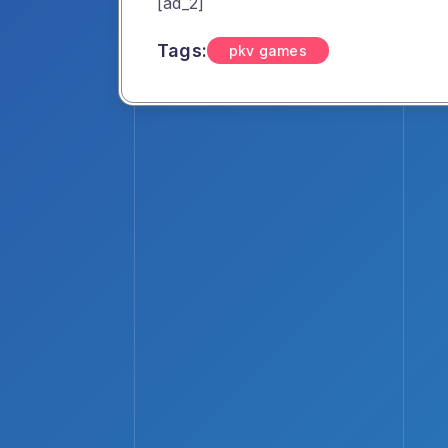
[ad_2]
Tags:
pkv games