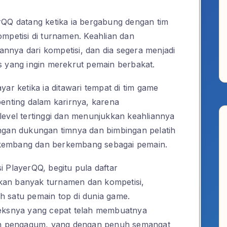
rQQ datang ketika ia bergabung dengan tim
mpetisi di turnamen. Keahlian dan
nya dari kompetisi, dan dia segera menjadi
s yang ingin merekrut pemain berbakat.
ar ketika ia ditawari tempat di tim game
penting dalam karirnya, karena
level tertinggi dan menunjukkan keahliannya
ngan dukungan timnya dan bimbingan pelatih
kembang dan berkembang sebagai pemain.
 PlayerQQ, begitu pula daftar
kan banyak turnamen dan kompetisi,
 satu pemain top di dunia game.
leksnya yang cepat telah membuatnya
 pengagum, yang dengan penuh semangat