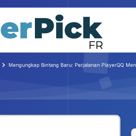
Mengungkap Bintang Baru: Perjalanan PlayerQQ Men