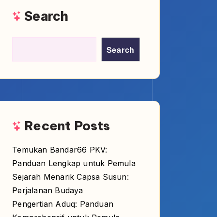
Search
Recent Posts
Temukan Bandar66 PKV:
Panduan Lengkap untuk Pemula
Sejarah Menarik Capsa Susun:
Perjalanan Budaya
Pengertian Aduq: Panduan
Komprehensif untuk Pemula
Memahami Sakong: Panduan