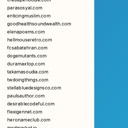
enticingmuslim.com
goodhealthsoundwealth.com
elenapoems.com
hellmouseretro.com
fcsabatehran.com
dogemutants.com
duramaxtop.com
takamasoudia.com
twdoingthings.com
stellabluedesignsco.com
paulsauthor.com
desirablecodeful.com
flexigennet.com
heronameclub.com
medmarket.io
outdoortablez.com