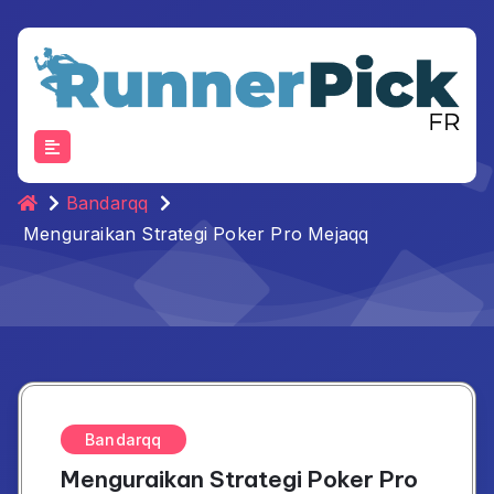
Skip
to
content
Bandarqq
Menguraikan Strategi Poker Pro Mejaqq
Bandarqq
Menguraikan Strategi Poker Pro