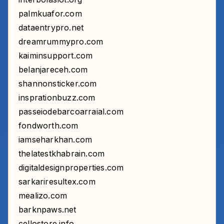
palmkuafor.com
dataentrypro.net
dreamrummypro.com
kaiminsupport.com
belanjareceh.com
shannonsticker.com
insprationbuzz.com
passeiodebarcoarraial.com
fondworth.com
iamseharkhan.com
thelatestkhabrain.com
digitaldesignproperties.com
sarkariresultex.com
mealizo.com
barknpaws.net
cellostore.info