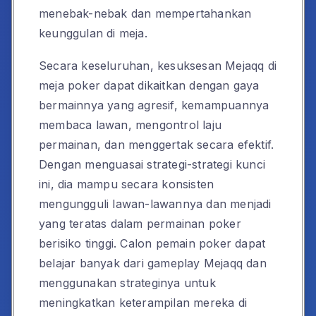
menebak-nebak dan mempertahankan
keunggulan di meja.
Secara keseluruhan, kesuksesan Mejaqq di
meja poker dapat dikaitkan dengan gaya
bermainnya yang agresif, kemampuannya
membaca lawan, mengontrol laju
permainan, dan menggertak secara efektif.
Dengan menguasai strategi-strategi kunci
ini, dia mampu secara konsisten
mengungguli lawan-lawannya dan menjadi
yang teratas dalam permainan poker
berisiko tinggi. Calon pemain poker dapat
belajar banyak dari gameplay Mejaqq dan
menggunakan strateginya untuk
meningkatkan keterampilan mereka di