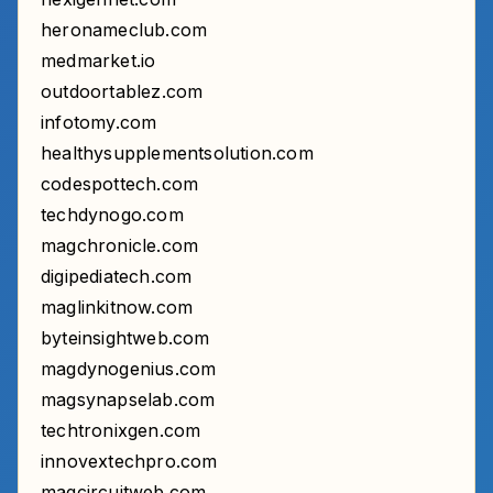
heronameclub.com
medmarket.io
outdoortablez.com
infotomy.com
healthysupplementsolution.com
codespottech.com
techdynogo.com
magchronicle.com
digipediatech.com
maglinkitnow.com
byteinsightweb.com
magdynogenius.com
magsynapselab.com
techtronixgen.com
innovextechpro.com
magcircuitweb.com