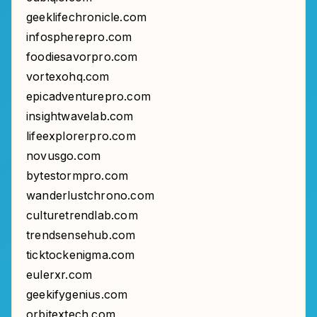
geeklifechronicle.com
infospherepro.com
foodiesavorpro.com
vortexohq.com
epicadventurepro.com
insightwavelab.com
lifeexplorerpro.com
novusgo.com
bytestormpro.com
wanderlustchrono.com
culturetrendlab.com
trendsensehub.com
ticktockenigma.com
eulerxr.com
geekifygenius.com
orbitextech.com