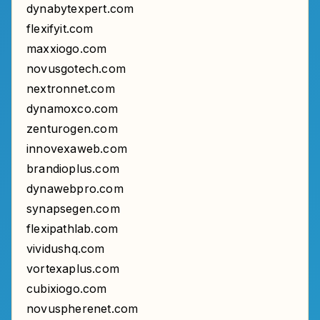
dynabytexpert.com
flexifyit.com
maxxiogo.com
novusgotech.com
nextronnet.com
dynamoxco.com
zenturogen.com
innovexaweb.com
brandioplus.com
dynawebpro.com
synapsegen.com
flexipathlab.com
vividushq.com
vortexaplus.com
cubixiogo.com
novuspherenet.com