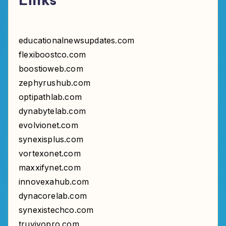
educationalnewsupdates.com
flexiboostco.com
boostioweb.com
zephyrushub.com
optipathlab.com
dynabytelab.com
evolvionet.com
synexisplus.com
vortexonet.com
maxxifynet.com
innovexahub.com
dynacorelab.com
synexistechco.com
truvivopro.com