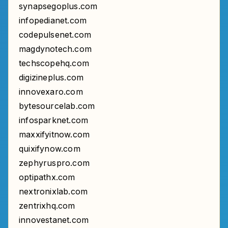
synapsegoplus.com
infopedianet.com
codepulsenet.com
magdynotech.com
techscopehq.com
digizineplus.com
innovexaro.com
bytesourcelab.com
infosparknet.com
maxxifyitnow.com
quixifynow.com
zephyruspro.com
optipathx.com
nextronixlab.com
zentrixhq.com
innovestanet.com