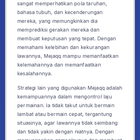
sangat memperhatikan pola taruhan,
bahasa tubuh, dan kecenderungan
mereka, yang memungkinkan dia
memprediksi gerakan mereka dan
membuat keputusan yang tepat. Dengan
memahami kelebihan dan kekurangan
lawannya, Mejaqq mampu memanfaatkan
kelemahannya dan memanfaatkan
kesalahannya.
Strategi lain yang digunakan Mejaqq adalah
kemampuannya dalam mengontrol laju
permainan. Ia tidak takut untuk bermain
lambat atau bermain cepat, tergantung
situasinya, agar lawannya tidak seimbang
dan tidak yakin dengan niatnya. Dengan