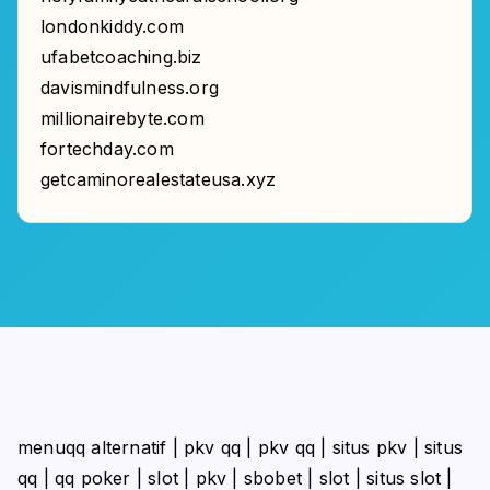
londonkiddy.com
ufabetcoaching.biz
davismindfulness.org
millionairebyte.com
fortechday.com
getcaminorealestateusa.xyz
menuqq alternatif
|
pkv qq
|
pkv qq
|
situs pkv
|
situs
qq
|
qq poker
|
slot
|
pkv
|
sbobet
|
slot
|
situs slot
|