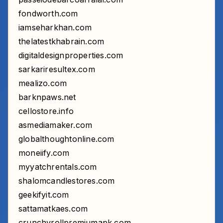
fondworth.com
iamseharkhan.com
thelatestkhabrain.com
digitaldesignproperties.com
sarkariresultex.com
mealizo.com
barknpaws.net
cellostore.info
asmediamaker.com
globalthoughtonline.com
moneiify.com
myyatchrentals.com
shalomcandlestores.com
geekifyit.com
sattamatkaes.com
crunchyrollpremiumapk.com