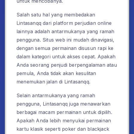
untuk mencobanya.
Salah satu hal yang membedakan
Lintasanqq dari platform perjudian online
lainnya adalah antarmukanya yang ramah
pengguna. Situs web ini mudah dinavigasi,
dengan semua permainan disusun rapi ke
dalam kategori untuk akses cepat. Apakah
Anda seorang penjudi berpengalaman atau
pemula, Anda tidak akan kesulitan
menemukan jalan di Lintasanqq.
Selain antarmukanya yang ramah
pengguna, Lintasanqq juga menawarkan
berbagai macam permainan untuk dipilih.
Apakah Anda lebih menyukai permainan
kartu klasik seperti poker dan blackjack