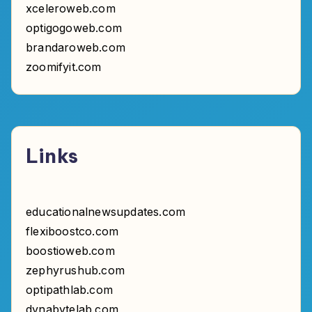
xceleroweb.com
optigogoweb.com
brandaroweb.com
zoomifyit.com
Links
educationalnewsupdates.com
flexiboostco.com
boostioweb.com
zephyrushub.com
optipathlab.com
dynabytelab.com