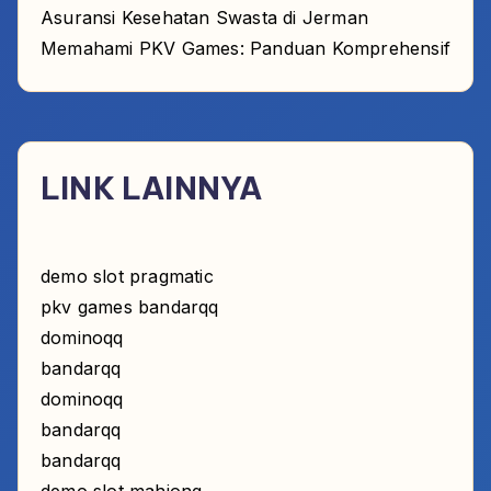
Asuransi Kesehatan Swasta di Jerman
Memahami PKV Games: Panduan Komprehensif
LINK LAINNYA
demo slot pragmatic
pkv games bandarqq
dominoqq
bandarqq
dominoqq
bandarqq
bandarqq