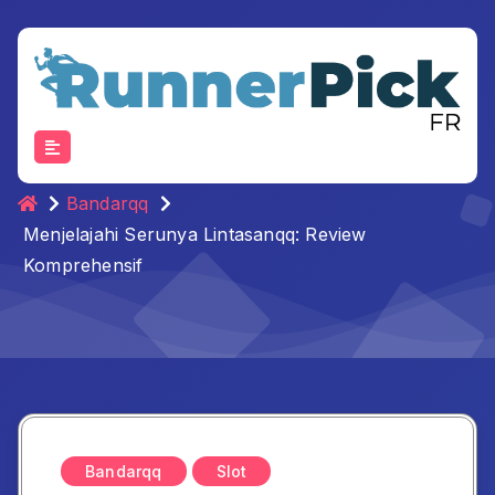
Skip
to
content
Bandarqq
Menjelajahi Serunya Lintasanqq: Review
Komprehensif
Bandarqq
Slot