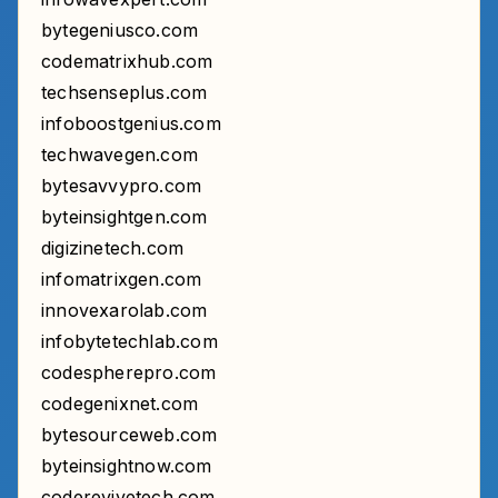
bytegeniusco.com
codematrixhub.com
techsenseplus.com
infoboostgenius.com
techwavegen.com
bytesavvypro.com
byteinsightgen.com
digizinetech.com
infomatrixgen.com
innovexarolab.com
infobytetechlab.com
codespherepro.com
codegenixnet.com
bytesourceweb.com
byteinsightnow.com
coderevivetech.com