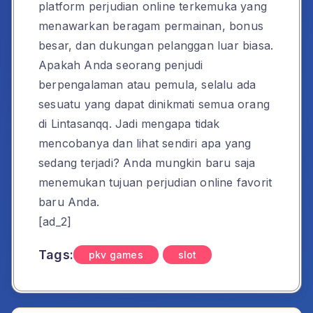
platform perjudian online terkemuka yang
menawarkan beragam permainan, bonus
besar, dan dukungan pelanggan luar biasa.
Apakah Anda seorang penjudi
berpengalaman atau pemula, selalu ada
sesuatu yang dapat dinikmati semua orang
di Lintasanqq. Jadi mengapa tidak
mencobanya dan lihat sendiri apa yang
sedang terjadi? Anda mungkin baru saja
menemukan tujuan perjudian online favorit
baru Anda.
[ad_2]
Tags:
pkv games
slot