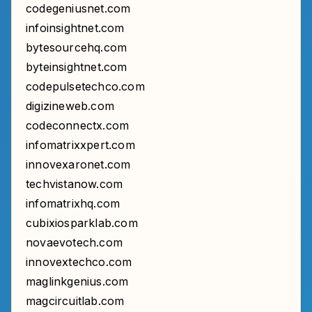
codegeniusnet.com
infoinsightnet.com
bytesourcehq.com
byteinsightnet.com
codepulsetechco.com
digizineweb.com
codeconnectx.com
infomatrixxpert.com
innovexaronet.com
techvistanow.com
infomatrixhq.com
cubixiosparklab.com
novaevotech.com
innovextechco.com
maglinkgenius.com
magcircuitlab.com