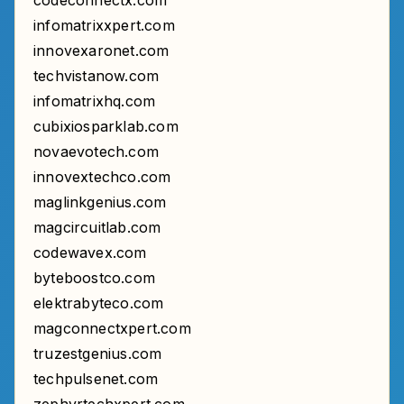
infomatrixxpert.com
innovexaronet.com
techvistanow.com
infomatrixhq.com
cubixiosparklab.com
novaevotech.com
innovextechco.com
maglinkgenius.com
magcircuitlab.com
codewavex.com
byteboostco.com
elektrabyteco.com
magconnectxpert.com
truzestgenius.com
techpulsenet.com
zephyrtechxpert.com