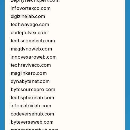
infovortexco.com
digizinelab.com
techwavego.com
codepulsex.com
techscopetech.com
magdynoweb.com
innovexaroweb.com
techreviveco.com
maglinkaro.com
dynabytenet.com
bytesourcepro.com
techspherelab.com
infomatrixlab.com
codeversehub.com
byteverseweb.com
magconnecthub.com