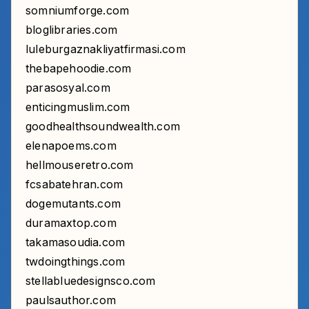
somniumforge.com
bloglibraries.com
luleburgaznakliyatfirmasi.com
thebapehoodie.com
parasosyal.com
enticingmuslim.com
goodhealthsoundwealth.com
elenapoems.com
hellmouseretro.com
fcsabatehran.com
dogemutants.com
duramaxtop.com
takamasoudia.com
twdoingthings.com
stellabluedesignsco.com
paulsauthor.com