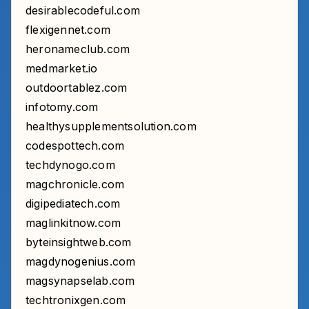
desirablecodeful.com
flexigennet.com
heronameclub.com
medmarket.io
outdoortablez.com
infotomy.com
healthysupplementsolution.com
codespottech.com
techdynogo.com
magchronicle.com
digipediatech.com
maglinkitnow.com
byteinsightweb.com
magdynogenius.com
magsynapselab.com
techtronixgen.com