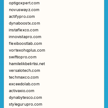
optigoxpert.com
novuswayz.com
actifypro.com
dynaboostx.com
instaflexco.com
innovistapro.com
flexiboostlab.com
vortexohqplus.com
swiftiopro.com
hamilelikbelirtisi.net
versalotech.com
techmaxco.com
exceedolab.com
activaxio.com
dynabytesco.com
stylegurupro.com