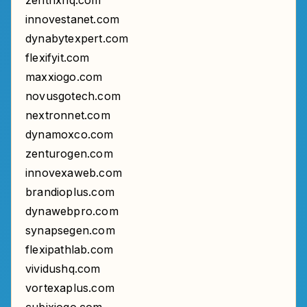
innovestanet.com
dynabytexpert.com
flexifyit.com
maxxiogo.com
novusgotech.com
nextronnet.com
dynamoxco.com
zenturogen.com
innovexaweb.com
brandioplus.com
dynawebpro.com
synapsegen.com
flexipathlab.com
vividushq.com
vortexaplus.com
cubixiogo.com