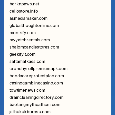
barknpaws.net
cellostore.info
asmediamaker.com
globalthoughtonline.com
moneiify.com
myyatchrentals.com
shalomcandlestores.com
geekifyit.com
sattamatkaes.com
crunchyrollpremiumapk.com
hondacareprotectplan.com
casinogamblingcasino.com
towtimenews.com
draincleaningdirectory.com
baotangmythuathcm.com
jethukukburosu.com