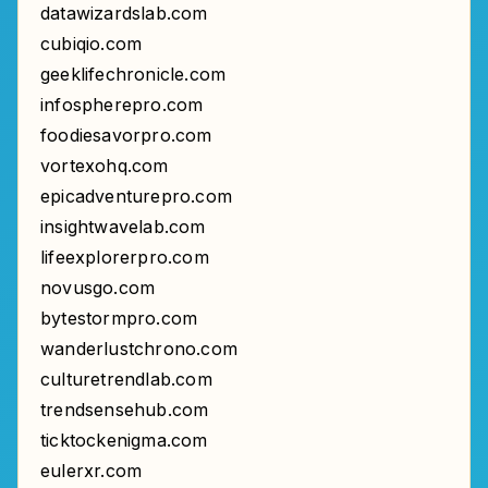
datawizardslab.com
cubiqio.com
geeklifechronicle.com
infospherepro.com
foodiesavorpro.com
vortexohq.com
epicadventurepro.com
insightwavelab.com
lifeexplorerpro.com
novusgo.com
bytestormpro.com
wanderlustchrono.com
culturetrendlab.com
trendsensehub.com
ticktockenigma.com
eulerxr.com