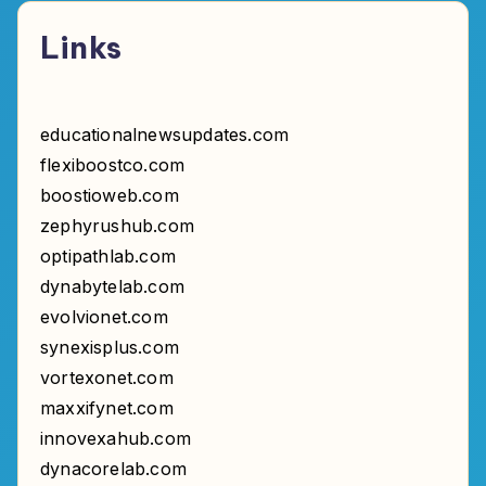
Links
educationalnewsupdates.com
flexiboostco.com
boostioweb.com
zephyrushub.com
optipathlab.com
dynabytelab.com
evolvionet.com
synexisplus.com
vortexonet.com
maxxifynet.com
innovexahub.com
dynacorelab.com