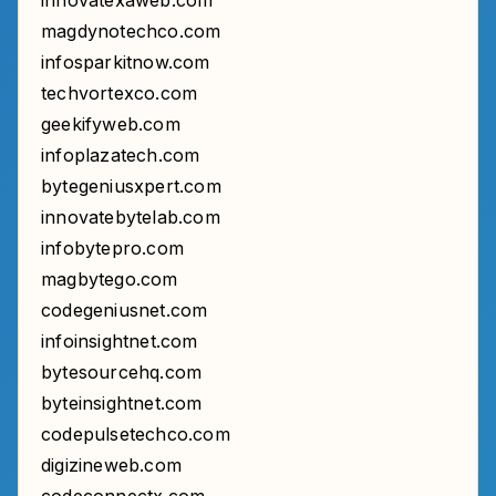
magdynotechco.com
infosparkitnow.com
techvortexco.com
geekifyweb.com
infoplazatech.com
bytegeniusxpert.com
innovatebytelab.com
infobytepro.com
magbytego.com
codegeniusnet.com
infoinsightnet.com
bytesourcehq.com
byteinsightnet.com
codepulsetechco.com
digizineweb.com
codeconnectx.com