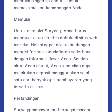
memulai hingga tip dan trik untuk
memaksimalkan kemenangan Anda.
Memulai
Untuk memulai Suryaqq, Anda harus
membuat akun terlebih dahulu di situs web
mereka. Hal ini dapat dilakukan dengan
mengisi formulir pendaftaran sederhana
dengan informasi dasar Anda. Setelah
akun Anda dibuat, Anda kemudian dapat
melakukan deposit menggunakan salah
satu dari banyak opsi pembayaran yang
tersedia di situs.
Pertandingan
Suryaqq menawarkan berbagai macam