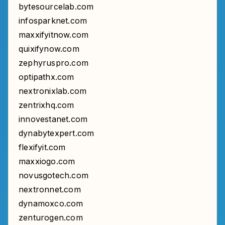
bytesourcelab.com
infosparknet.com
maxxifyitnow.com
quixifynow.com
zephyruspro.com
optipathx.com
nextronixlab.com
zentrixhq.com
innovestanet.com
dynabytexpert.com
flexifyit.com
maxxiogo.com
novusgotech.com
nextronnet.com
dynamoxco.com
zenturogen.com