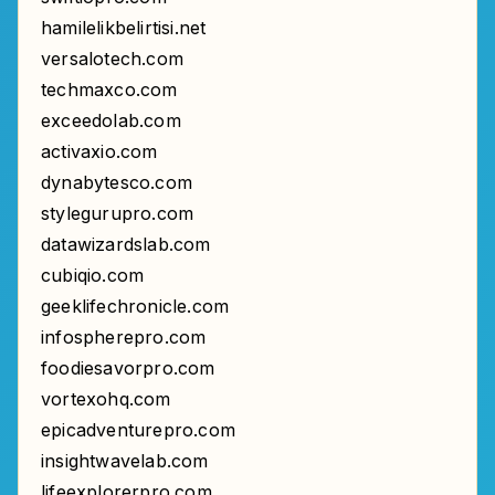
hamilelikbelirtisi.net
versalotech.com
techmaxco.com
exceedolab.com
activaxio.com
dynabytesco.com
stylegurupro.com
datawizardslab.com
cubiqio.com
geeklifechronicle.com
infospherepro.com
foodiesavorpro.com
vortexohq.com
epicadventurepro.com
insightwavelab.com
lifeexplorerpro.com