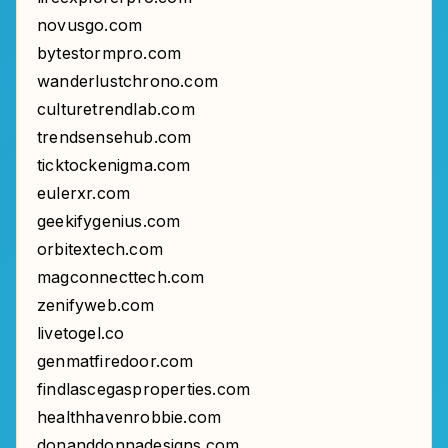
novusgo.com
bytestormpro.com
wanderlustchrono.com
culturetrendlab.com
trendsensehub.com
ticktockenigma.com
eulerxr.com
geekifygenius.com
orbitextech.com
magconnecttech.com
zenifyweb.com
livetogel.co
genmatfiredoor.com
findlascegasproperties.com
healthhavenrobbie.com
donanddonnadesigns.com