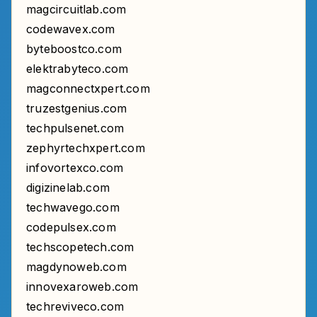
magcircuitlab.com
codewavex.com
byteboostco.com
elektrabyteco.com
magconnectxpert.com
truzestgenius.com
techpulsenet.com
zephyrtechxpert.com
infovortexco.com
digizinelab.com
techwavego.com
codepulsex.com
techscopetech.com
magdynoweb.com
innovexaroweb.com
techreviveco.com