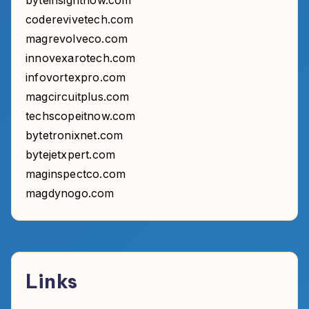
byteinsightnow.com
coderevivetech.com
magrevolveco.com
innovexarotech.com
infovortexpro.com
magcircuitplus.com
techscopeitnow.com
bytetronixnet.com
bytejetxpert.com
maginspectco.com
magdynogo.com
Links