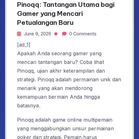
Pinoqq: Tantangan Utama bagi
Gamer yang Mencari
Petualangan Baru
June 9, 2026
0 Comments
[ad_1]
Apakah Anda seorang gamer yang
mencari tantangan baru? Coba lihat
Pinoqq, ujian akhir keterampilan dan
strategi. Pinoqq adalah permainan unik dan
menarik yang akan mendorong
kemampuan bermain Anda hingga
batasnya.
Pinoqq adalah game online multipemain
yang menggabungkan unsur permainan
poker dan strategi. Pemain harus