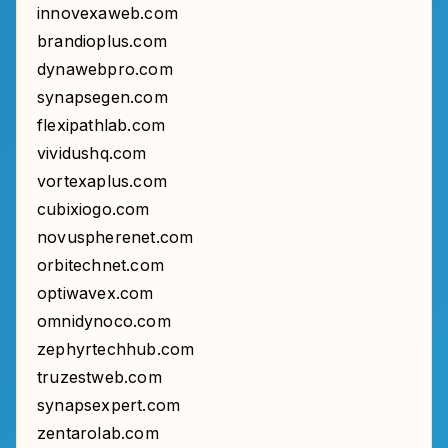
innovexaweb.com
brandioplus.com
dynawebpro.com
synapsegen.com
flexipathlab.com
vividushq.com
vortexaplus.com
cubixiogo.com
novuspherenet.com
orbitechnet.com
optiwavex.com
omnidynoco.com
zephyrtechhub.com
truzestweb.com
synapsexpert.com
zentarolab.com