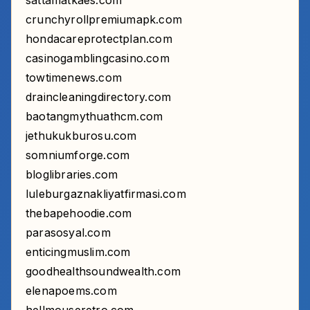
sattamatkaes.com
crunchyrollpremiumapk.com
hondacareprotectplan.com
casinogamblingcasino.com
towtimenews.com
draincleaningdirectory.com
baotangmythuathcm.com
jethukukburosu.com
somniumforge.com
bloglibraries.com
luleburgaznakliyatfirmasi.com
thebapehoodie.com
parasosyal.com
enticingmuslim.com
goodhealthsoundwealth.com
elenapoems.com