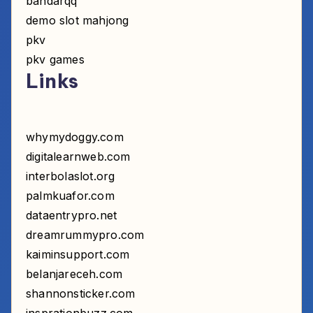
bandarqq
demo slot mahjong
pkv
pkv games
Links
whymydoggy.com
digitalearnweb.com
interbolaslot.org
palmkuafor.com
dataentrypro.net
dreamrummypro.com
kaiminsupport.com
belanjareceh.com
shannonsticker.com