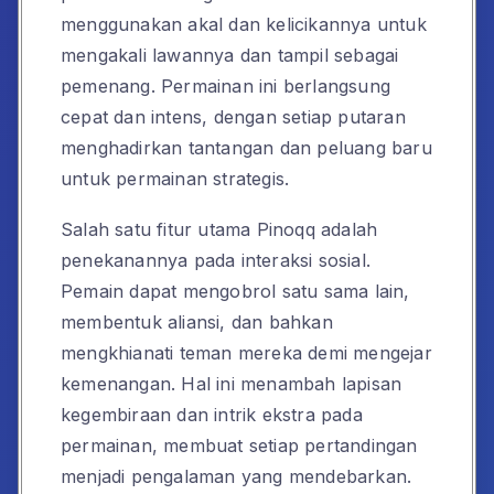
menggunakan akal dan kelicikannya untuk
mengakali lawannya dan tampil sebagai
pemenang. Permainan ini berlangsung
cepat dan intens, dengan setiap putaran
menghadirkan tantangan dan peluang baru
untuk permainan strategis.
Salah satu fitur utama Pinoqq adalah
penekanannya pada interaksi sosial.
Pemain dapat mengobrol satu sama lain,
membentuk aliansi, dan bahkan
mengkhianati teman mereka demi mengejar
kemenangan. Hal ini menambah lapisan
kegembiraan dan intrik ekstra pada
permainan, membuat setiap pertandingan
menjadi pengalaman yang mendebarkan.