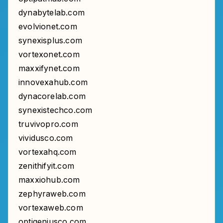
dynabytelab.com
evolvionet.com
synexisplus.com
vortexonet.com
maxxifynet.com
innovexahub.com
dynacorelab.com
synexistechco.com
truvivopro.com
vividusco.com
vortexahq.com
zenithifyit.com
maxxiohub.com
zephyraweb.com
vortexaweb.com
optigeniusco.com