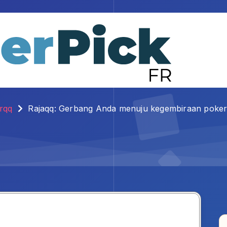
rqq
Rajaqq: Gerbang Anda menuju kegembiraan poker 