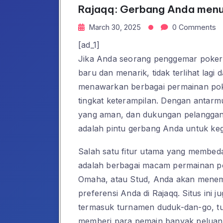
Rajaqq: Gerbang Anda menuj
March 30, 2025
0 Comments
[ad_1]
Jika Anda seorang penggemar poker 
baru dan menarik, tidak terlihat lagi 
menawarkan berbagai permainan pok
tingkat keterampilan. Dengan anta
yang aman, dan dukungan pelanggan
adalah pintu gerbang Anda untuk ke
Salah satu fitur utama yang membedak
adalah berbagai macam permainan p
Omaha, atau Stud, Anda akan mene
preferensi Anda di Rajaqq. Situs ini
termasuk turnamen duduk-dan-go, tur
memberi para pemain banyak peluan