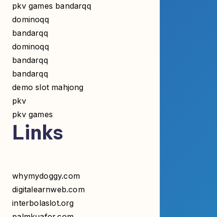
bandarqq
dominoqq
bandarqq
bandarqq
demo slot mahjong
pkv
pkv games
Links
whymydoggy.com
digitalearnweb.com
interbolaslot.org
palmkuafor.com
dataentrypro.net