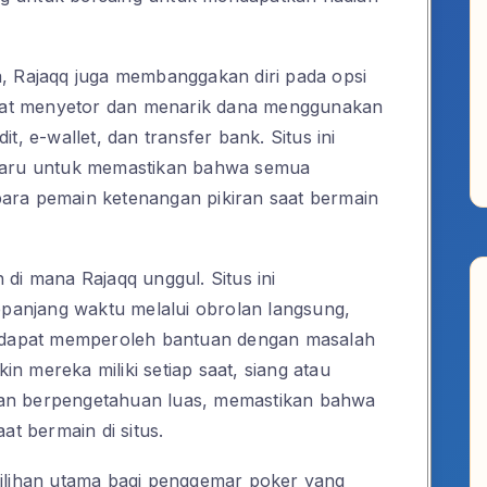
, Rajaqq juga membanggakan diri pada opsi
at menyetor dan menarik dana menggunakan
t, e-wallet, dan transfer bank. Situs ini
rbaru untuk memastikan bahwa semua
ara pemain ketenangan pikiran saat bermain
di mana Rajaqq unggul. Situs ini
anjang waktu melalui obrolan langsung,
n dapat memperoleh bantuan dengan masalah
 mereka miliki setiap saat, siang atau
an berpengetahuan luas, memastikan bahwa
at bermain di situs.
pilihan utama bagi penggemar poker yang