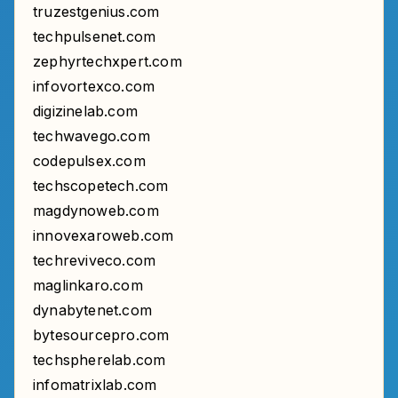
truzestgenius.com
techpulsenet.com
zephyrtechxpert.com
infovortexco.com
digizinelab.com
techwavego.com
codepulsex.com
techscopetech.com
magdynoweb.com
innovexaroweb.com
techreviveco.com
maglinkaro.com
dynabytenet.com
bytesourcepro.com
techspherelab.com
infomatrixlab.com