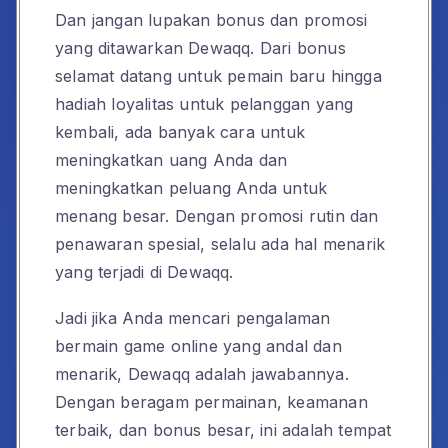
Dan jangan lupakan bonus dan promosi
yang ditawarkan Dewaqq. Dari bonus
selamat datang untuk pemain baru hingga
hadiah loyalitas untuk pelanggan yang
kembali, ada banyak cara untuk
meningkatkan uang Anda dan
meningkatkan peluang Anda untuk
menang besar. Dengan promosi rutin dan
penawaran spesial, selalu ada hal menarik
yang terjadi di Dewaqq.
Jadi jika Anda mencari pengalaman
bermain game online yang andal dan
menarik, Dewaqq adalah jawabannya.
Dengan beragam permainan, keamanan
terbaik, dan bonus besar, ini adalah tempat