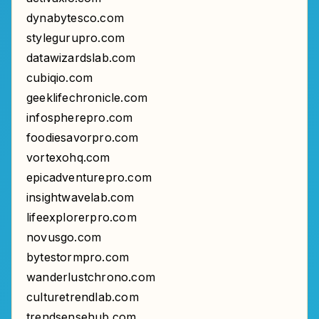
dynabytesco.com
stylegurupro.com
datawizardslab.com
cubiqio.com
geeklifechronicle.com
infospherepro.com
foodiesavorpro.com
vortexohq.com
epicadventurepro.com
insightwavelab.com
lifeexplorerpro.com
novusgo.com
bytestormpro.com
wanderlustchrono.com
culturetrendlab.com
trendsensehub.com