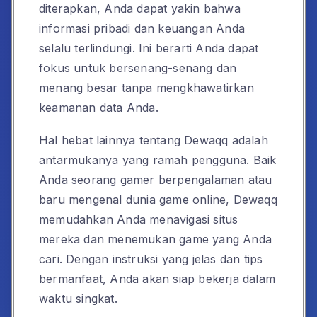
diterapkan, Anda dapat yakin bahwa
informasi pribadi dan keuangan Anda
selalu terlindungi. Ini berarti Anda dapat
fokus untuk bersenang-senang dan
menang besar tanpa mengkhawatirkan
keamanan data Anda.
Hal hebat lainnya tentang Dewaqq adalah
antarmukanya yang ramah pengguna. Baik
Anda seorang gamer berpengalaman atau
baru mengenal dunia game online, Dewaqq
memudahkan Anda menavigasi situs
mereka dan menemukan game yang Anda
cari. Dengan instruksi yang jelas dan tips
bermanfaat, Anda akan siap bekerja dalam
waktu singkat.