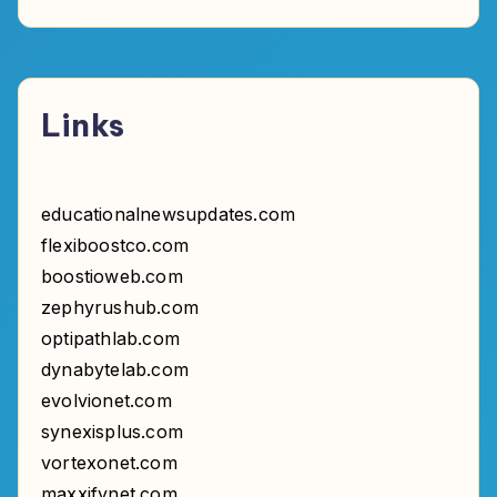
Links
educationalnewsupdates.com
flexiboostco.com
boostioweb.com
zephyrushub.com
optipathlab.com
dynabytelab.com
evolvionet.com
synexisplus.com
vortexonet.com
maxxifynet.com