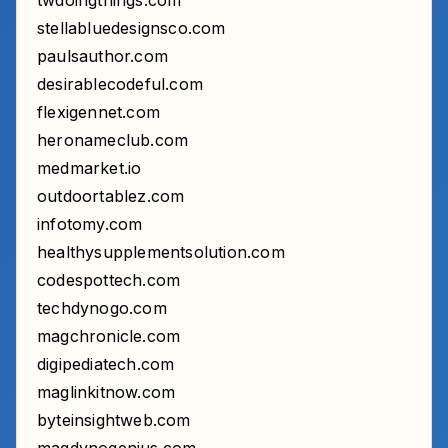
twdoingthings.com
stellabluedesignsco.com
paulsauthor.com
desirablecodeful.com
flexigennet.com
heronameclub.com
medmarket.io
outdoortablez.com
infotomy.com
healthysupplementsolution.com
codespottech.com
techdynogo.com
magchronicle.com
digipediatech.com
maglinkitnow.com
byteinsightweb.com