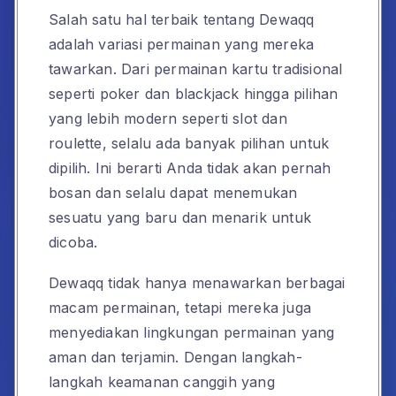
Salah satu hal terbaik tentang Dewaqq
adalah variasi permainan yang mereka
tawarkan. Dari permainan kartu tradisional
seperti poker dan blackjack hingga pilihan
yang lebih modern seperti slot dan
roulette, selalu ada banyak pilihan untuk
dipilih. Ini berarti Anda tidak akan pernah
bosan dan selalu dapat menemukan
sesuatu yang baru dan menarik untuk
dicoba.
Dewaqq tidak hanya menawarkan berbagai
macam permainan, tetapi mereka juga
menyediakan lingkungan permainan yang
aman dan terjamin. Dengan langkah-
langkah keamanan canggih yang