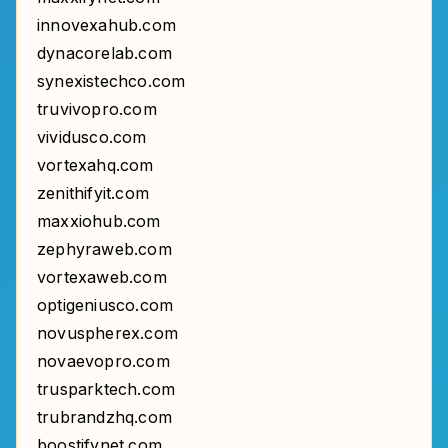
innovexahub.com
dynacorelab.com
synexistechco.com
truvivopro.com
vividusco.com
vortexahq.com
zenithifyit.com
maxxiohub.com
zephyraweb.com
vortexaweb.com
optigeniusco.com
novuspherex.com
novaevopro.com
trusparktech.com
trubrandzhq.com
boostifynet.com