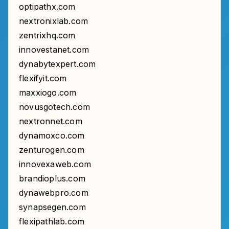
optipathx.com
nextronixlab.com
zentrixhq.com
innovestanet.com
dynabytexpert.com
flexifyit.com
maxxiogo.com
novusgotech.com
nextronnet.com
dynamoxco.com
zenturogen.com
innovexaweb.com
brandioplus.com
dynawebpro.com
synapsegen.com
flexipathlab.com