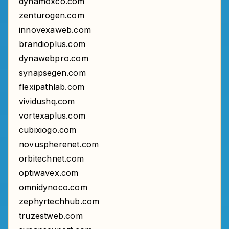
dynamoxco.com
zenturogen.com
innovexaweb.com
brandioplus.com
dynawebpro.com
synapsegen.com
flexipathlab.com
vividushq.com
vortexaplus.com
cubixiogo.com
novuspherenet.com
orbitechnet.com
optiwavex.com
omnidynoco.com
zephyrtechhub.com
truzestweb.com