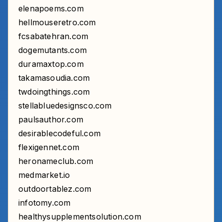
elenapoems.com
hellmouseretro.com
fcsabatehran.com
dogemutants.com
duramaxtop.com
takamasoudia.com
twdoingthings.com
stellabluedesignsco.com
paulsauthor.com
desirablecodeful.com
flexigennet.com
heronameclub.com
medmarket.io
outdoortablez.com
infotomy.com
healthysupplementsolution.com