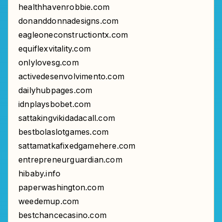
healthhavenrobbie.com
donanddonnadesigns.com
eagleoneconstructiontx.com
equiflexvitality.com
onlylovesg.com
activedesenvolvimento.com
dailyhubpages.com
idnplaysbobet.com
sattakingvikidadacall.com
bestbolaslotgames.com
sattamatkafixedgamehere.com
entrepreneurguardian.com
hibaby.info
paperwashington.com
weedemup.com
bestchancecasino.com