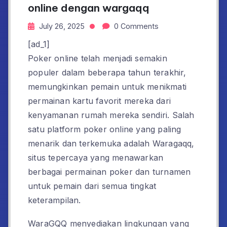
online dengan wargaqq
July 26, 2025
0 Comments
[ad_1]
Poker online telah menjadi semakin
populer dalam beberapa tahun terakhir,
memungkinkan pemain untuk menikmati
permainan kartu favorit mereka dari
kenyamanan rumah mereka sendiri. Salah
satu platform poker online yang paling
menarik dan terkemuka adalah Waragaqq,
situs tepercaya yang menawarkan
berbagai permainan poker dan turnamen
untuk pemain dari semua tingkat
keterampilan.
WaraGQQ menyediakan lingkungan yang