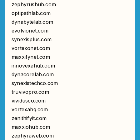
zephyrushub.com
optipathlab.com
dynabytelab.com
evolvionet.com
synexisplus.com
vortexonet.com
maxxifynet.com
innovexahub.com
dynacorelab.com
synexistechco.com
truvivopro.com
vividusco.com
vortexahq.com
zenithifyit.com
maxxiohub.com
zephyraweb.com