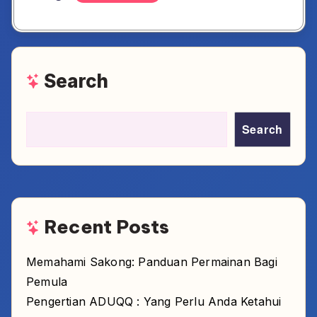
Search
Search
Recent Posts
Memahami Sakong: Panduan Permainan Bagi
Pemula
Pengertian ADUQQ : Yang Perlu Anda Ketahui