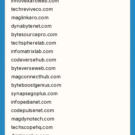
innovexaroweb.com
techreviveco.com
maglinkaro.com
dynabytenet.com
bytesourcepro.com
techspherelab.com
infomatrixlab.com
codeversehub.com
byteverseweb.com
magconnecthub.com
byteboostgenius.com
synapsegoplus.com
infopedianet.com
codepulsenet.com
magdynotech.com
techscopehq.com