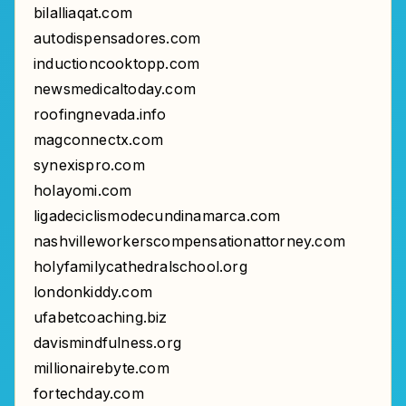
bilalliaqat.com
autodispensadores.com
inductioncooktopp.com
newsmedicaltoday.com
roofingnevada.info
magconnectx.com
synexispro.com
holayomi.com
ligadeciclismodecundinamarca.com
nashvilleworkerscompensationattorney.com
holyfamilycathedralschool.org
londonkiddy.com
ufabetcoaching.biz
davismindfulness.org
millionairebyte.com
fortechday.com