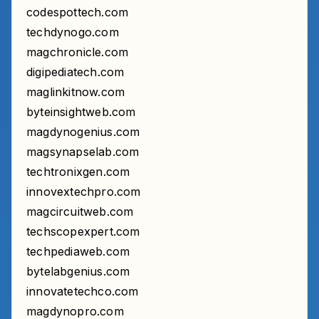
codespottech.com
techdynogo.com
magchronicle.com
digipediatech.com
maglinkitnow.com
byteinsightweb.com
magdynogenius.com
magsynapselab.com
techtronixgen.com
innovextechpro.com
magcircuitweb.com
techscopexpert.com
techpediaweb.com
bytelabgenius.com
innovatetechco.com
magdynopro.com