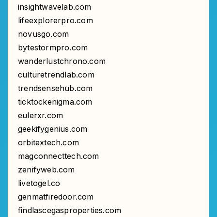
insightwavelab.com
lifeexplorerpro.com
novusgo.com
bytestormpro.com
wanderlustchrono.com
culturetrendlab.com
trendsensehub.com
ticktockenigma.com
eulerxr.com
geekifygenius.com
orbitextech.com
magconnecttech.com
zenifyweb.com
livetogel.co
genmatfiredoor.com
findlascegasproperties.com