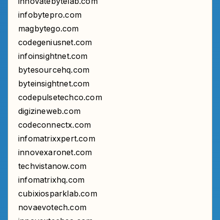
innovatebytelab.com
infobytepro.com
magbytego.com
codegeniusnet.com
infoinsightnet.com
bytesourcehq.com
byteinsightnet.com
codepulsetechco.com
digizineweb.com
codeconnectx.com
infomatrixxpert.com
innovexaronet.com
techvistanow.com
infomatrixhq.com
cubixiosparklab.com
novaevotech.com