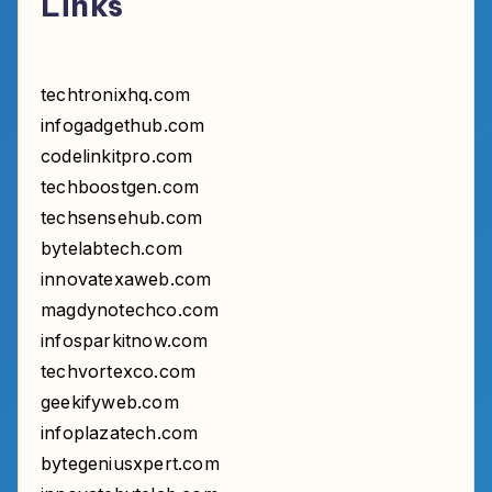
Links
techtronixhq.com
infogadgethub.com
codelinkitpro.com
techboostgen.com
techsensehub.com
bytelabtech.com
innovatexaweb.com
magdynotechco.com
infosparkitnow.com
techvortexco.com
geekifyweb.com
infoplazatech.com
bytegeniusxpert.com