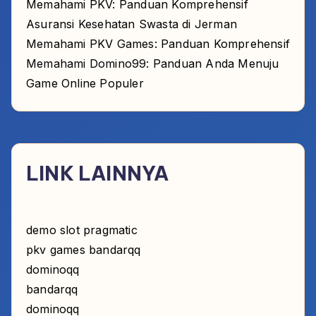
Memahami PKV: Panduan Komprehensif
Asuransi Kesehatan Swasta di Jerman
Memahami PKV Games: Panduan Komprehensif
Memahami Domino99: Panduan Anda Menuju
Game Online Populer
LINK LAINNYA
demo slot pragmatic
pkv games bandarqq
dominoqq
bandarqq
dominoqq