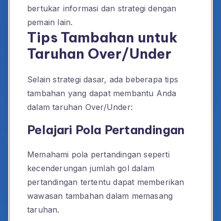
bertukar informasi dan strategi dengan
pemain lain.
Tips Tambahan untuk
Taruhan Over/Under
Selain strategi dasar, ada beberapa tips
tambahan yang dapat membantu Anda
dalam taruhan Over/Under:
Pelajari Pola Pertandingan
Memahami pola pertandingan seperti
kecenderungan jumlah gol dalam
pertandingan tertentu dapat memberikan
wawasan tambahan dalam memasang
taruhan.