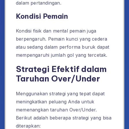
dalam pertandingan.
Kondisi Pemain
Kondisi fisik dan mental pemain juga
berpengaruh. Pemain kunci yang cedera
atau sedang dalam performa buruk dapat
mempengaruhi jumlah gol yang tercetak.
Strategi Efektif dalam
Taruhan Over/Under
Menggunakan strategi yang tepat dapat
meningkatkan peluang Anda untuk
memenangkan taruhan Over/Under.
Berikut adalah beberapa strategi yang bisa
diterapkan: