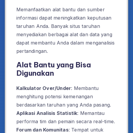
Memanfaatkan alat bantu dan sumber
informasi dapat meningkatkan keputusan
taruhan Anda. Banyak situs taruhan
menyediakan berbagai alat dan data yang
dapat membantu Anda dalam menganalisis
pertandingan.
Alat Bantu yang Bisa
Digunakan
Kalkulator Over/Under
: Membantu
menghitung potensi kemenangan
berdasarkan taruhan yang Anda pasang.
Aplikasi Analisis Statistik
: Memantau
performa tim dan pemain secara real-time.
Forum dan Komunitas
: Tempat untuk