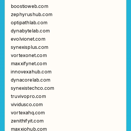
boostioweb.com
zephyrushub.com
optipathlab.com
dynabytelab.com
evolvionet.com
synexisplus.com
vortexonet.com
maxxifynet.com
innovexahub.com
dynacorelab.com
synexistechco.com
truvivopro.com
vividusco.com
vortexahq.com
zenithifyit.com
maxxiohub.com