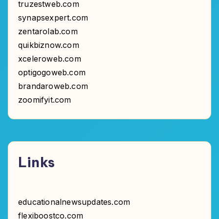
truzestweb.com
synapsexpert.com
zentarolab.com
quikbiznow.com
xceleroweb.com
optigogoweb.com
brandaroweb.com
zoomifyit.com
Links
educationalnewsupdates.com
flexiboostco.com