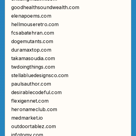
goodhealthsoundwealth.com
elenapoems.com
hellmouseretro.com
fcsabatehran.com
dogemutants.com
duramaxtop.com
takamasoudia.com
twdoingthings.com
stellabluedesignsco.com
paulsauthor.com
desirablecodeful.com
flexigennet.com
heronameclub.com
medmarket.io
outdoortablez.com
infotomy.com