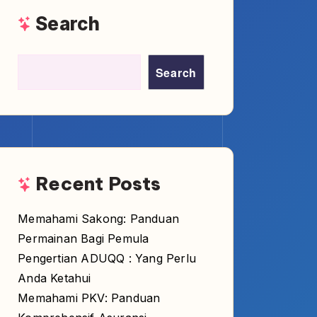
Search
Recent Posts
Memahami Sakong: Panduan
Permainan Bagi Pemula
Pengertian ADUQQ : Yang Perlu
Anda Ketahui
Memahami PKV: Panduan
Komprehensif Asuransi
Kesehatan Swasta di Jerman