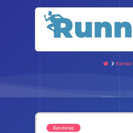
Skip
to
content
Bandar
Bandarqq