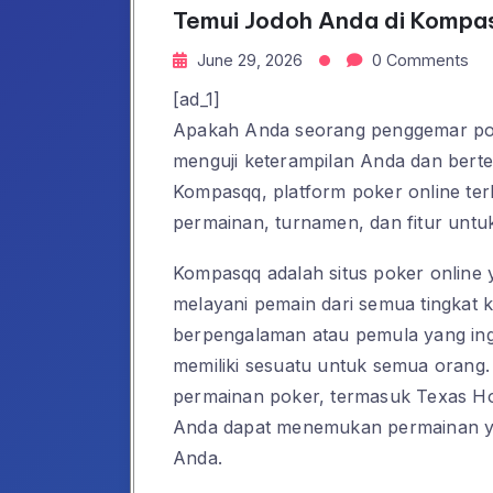
Temui Jodoh Anda di Kompas
June 29, 2026
0 Comments
[ad_1]
Apakah Anda seorang penggemar pok
menguji keterampilan Anda dan bert
Kompasqq, platform poker online t
permainan, turnamen, dan fitur unt
Kompasqq adalah situs poker online
melayani pemain dari semua tingkat 
berpengalaman atau pemula yang in
memiliki sesuatu untuk semua orang
permainan poker, termasuk Texas Ho
Anda dapat menemukan permainan ya
Anda.