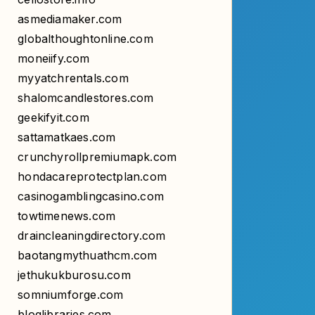
globalthoughtonline.com
moneiify.com
myyatchrentals.com
shalomcandlestores.com
geekifyit.com
sattamatkaes.com
crunchyrollpremiumapk.com
hondacareprotectplan.com
casinogamblingcasino.com
towtimenews.com
draincleaningdirectory.com
baotangmythuathcm.com
jethukukburosu.com
somniumforge.com
bloglibraries.com
luleburgaznakliyatfirmasi.com