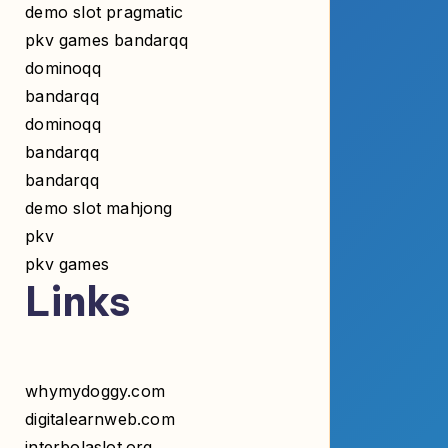
dominoqq
bandarqq
dominoqq
bandarqq
bandarqq
demo slot mahjong
pkv
pkv games
Links
whymydoggy.com
digitalearnweb.com
interbolaslot.org
palmkuafor.com