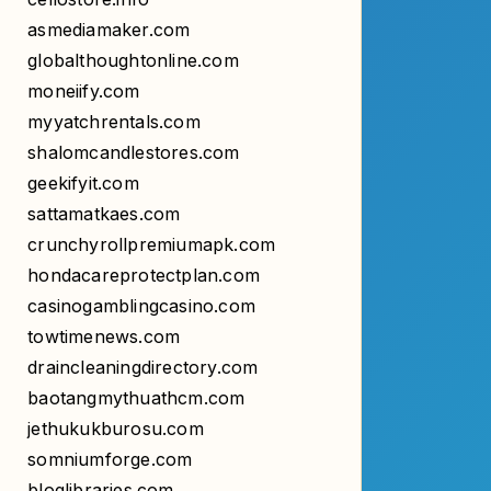
globalthoughtonline.com
moneiify.com
myyatchrentals.com
shalomcandlestores.com
geekifyit.com
sattamatkaes.com
crunchyrollpremiumapk.com
hondacareprotectplan.com
casinogamblingcasino.com
towtimenews.com
draincleaningdirectory.com
baotangmythuathcm.com
jethukukburosu.com
somniumforge.com
bloglibraries.com
luleburgaznakliyatfirmasi.com