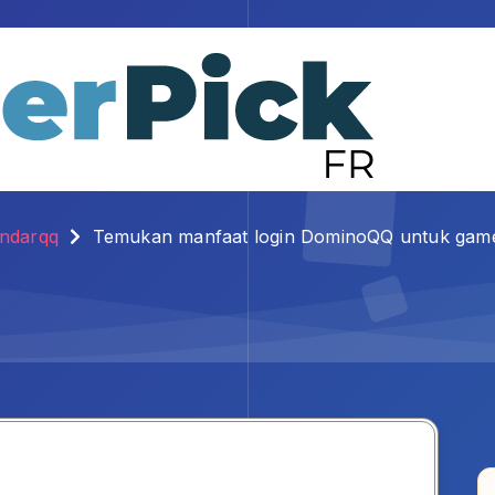
ndarqq
Temukan manfaat login DominoQQ untuk game