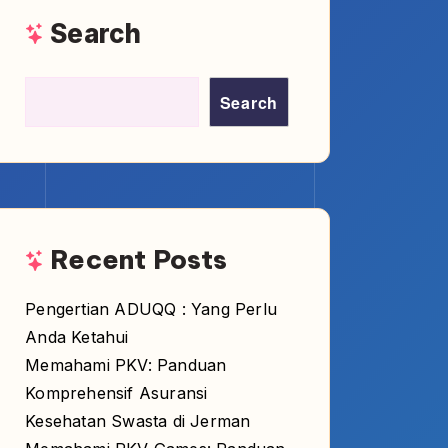
Search
Recent Posts
Pengertian ADUQQ : Yang Perlu
Anda Ketahui
Memahami PKV: Panduan
Komprehensif Asuransi
Kesehatan Swasta di Jerman
Memahami PKV Games: Panduan
Komprehensif