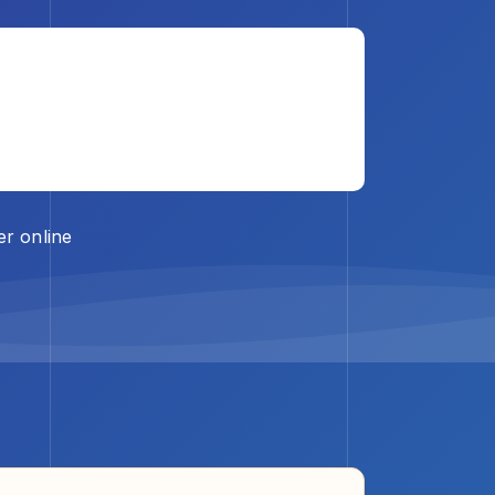
r online
Search