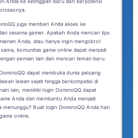
i Anda ke ketinggian baru dan berpotensi
prosesnya.
DominoQQ juga memberi Anda akses ke
dari sesama gamer. Apakah Anda mencari tips
rmainan Anda, atau hanya ingin mengobrol
 sama, komunitas game online dapat menjadi
dengan pemain lain dan mencari teman baru.
 DominoQQ dapat membuka dunia peluang
awan lawan sejati hingga berkompetisi di
in lain, memiliki login DominoQQ dapat
game Anda dan membantu Anda menjadi
pa menunggu? Buat login DominoQQ Anda hari
 game online.