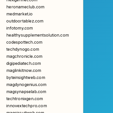
medmarket.io
outdoortablez.com
infotomy.com
healthysupplementsolution.com
codespottech.com
techdynogo.com
magchronicle.com
digipediatech.com
maglinkitnow.com
byteinsightweb.com
magdynogenius.com
magsynapselab.com
techtronixgen.com
innovextechpro.com
magcircuitweb.com
techscopexpert.com