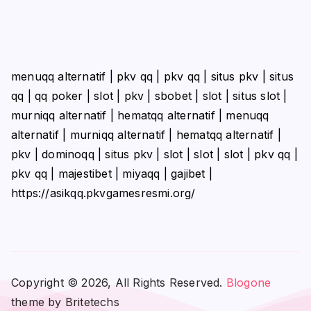
menuqq alternatif
|
pkv qq
|
pkv qq
|
situs pkv
|
situs
qq
|
qq poker
|
slot
|
pkv
|
sbobet
|
slot
|
situs slot
|
murniqq alternatif
|
hematqq alternatif
|
menuqq
alternatif
|
murniqq alternatif
|
hematqq alternatif
|
pkv
|
dominoqq
|
situs pkv
|
slot
|
slot
|
slot
|
pkv qq
|
pkv qq
|
majestibet
|
miyaqq
|
gajibet
|
https://asikqq.pkvgamesresmi.org/
Copyright © 2026, All Rights Reserved.
Blogone
theme by Britetechs