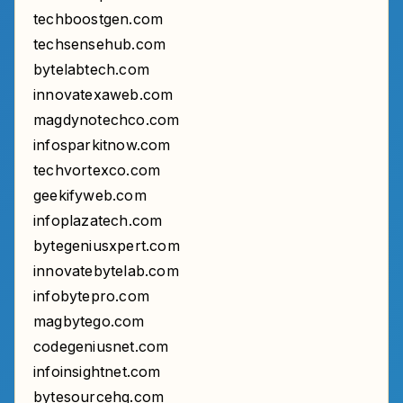
techboostgen.com
techsensehub.com
bytelabtech.com
innovatexaweb.com
magdynotechco.com
infosparkitnow.com
techvortexco.com
geekifyweb.com
infoplazatech.com
bytegeniusxpert.com
innovatebytelab.com
infobytepro.com
magbytego.com
codegeniusnet.com
infoinsightnet.com
bytesourcehq.com