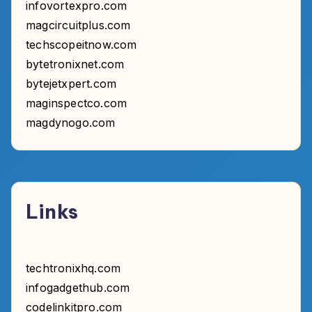
infovortexpro.com
magcircuitplus.com
techscopeitnow.com
bytetronixnet.com
bytejetxpert.com
maginspectco.com
magdynogo.com
Links
techtronixhq.com
infogadgethub.com
codelinkitpro.com