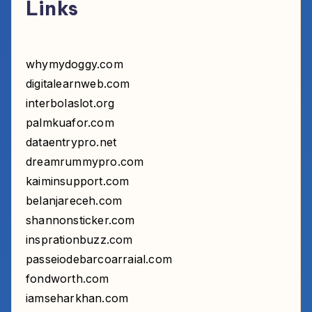
Links
whymydoggy.com
digitalearnweb.com
interbolaslot.org
palmkuafor.com
dataentrypro.net
dreamrummypro.com
kaiminsupport.com
belanjareceh.com
shannonsticker.com
insprationbuzz.com
passeiodebarcoarraial.com
fondworth.com
iamseharkhan.com