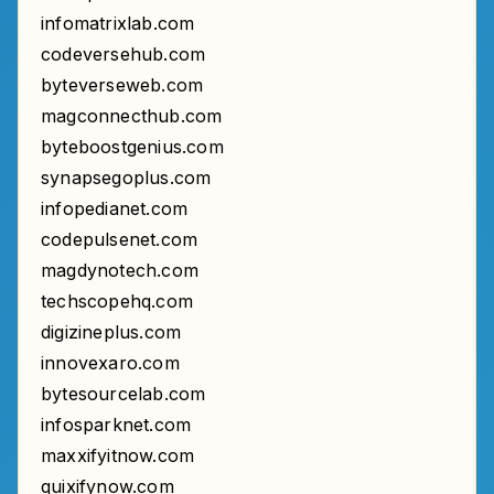
infomatrixlab.com
codeversehub.com
byteverseweb.com
magconnecthub.com
byteboostgenius.com
synapsegoplus.com
infopedianet.com
codepulsenet.com
magdynotech.com
techscopehq.com
digizineplus.com
innovexaro.com
bytesourcelab.com
infosparknet.com
maxxifyitnow.com
quixifynow.com