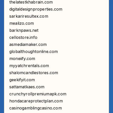
thelatestkhabrain.com
digitaldesignproperties.com
sarkariresultex.com
mealizo.com
barknpaws.net
cellostore.info
asmediamaker.com
globalthoughtonline.com
moneiify.com
myyatchrentals.com
shalomcandlestores.com
geekifyit.com
sattamatkaes.com
crunchyrollpremiumapk.com
hondacareprotectplan.com
casinogamblingcasino.com