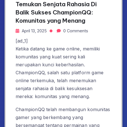
Temukan Senjata Rahasia Di
Balik Sukses ChampionQQ:
Komunitas yang Menang
April 13, 2025
0 Comments
[ad_1]
Ketika datang ke game online, memiliki
komunitas yang kuat sering kali
merupakan kunci keberhasilan.
ChampionQQ, salah satu platform game
online terkemuka, telah menemukan
senjata rahasia di balik kesuksesan
mereka: komunitas yang menang.
ChampionQQ telah membangun komunitas
gamer yang berkembang yang
bersemangat tentang permainan yang