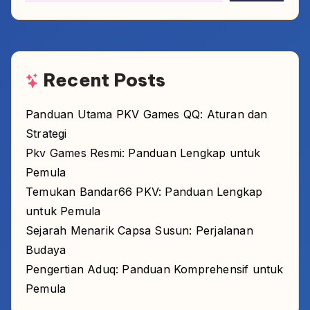
Recent Posts
Panduan Utama PKV Games QQ: Aturan dan
Strategi
Pkv Games Resmi: Panduan Lengkap untuk
Pemula
Temukan Bandar66 PKV: Panduan Lengkap
untuk Pemula
Sejarah Menarik Capsa Susun: Perjalanan
Budaya
Pengertian Aduq: Panduan Komprehensif untuk
Pemula